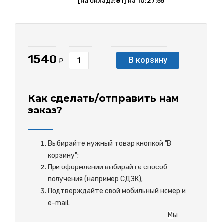
[на складе:
51
] на 10:27:55
1540
В корзину
₽
Как сделать/отправить нам
заказ?
Выбирайте нужный товар кнопкой "В
корзину";
При оформлении выбирайте способ
получения (например СДЭК);
Подтверждайте свой мобильный номер и
e-mail.
М
ы