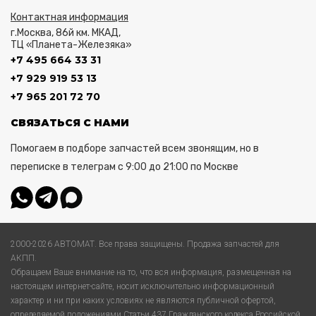
Контактная информация
г.Москва, 86й км. МКАД,
ТЦ «Планета-Железяка»
+7 495 664 33 31
+7 929 919 53 13
+7 965 201 72 70
СВЯЗАТЬСЯ С НАМИ
Помогаем в подборе запчастей всем звонящим, но в
переписке в телеграм с 9:00 до 21:00 по Москве
2000-2026 АВТОМАТ. Все права защищены. Продажа запчастей для
АКПП.
Обращаем Ваше внимание на то, что вся информация, размещенная на
настоящем интернет-сайте, носит исключительно информационный
характер и ни при каких условиях не являются публичной офертой,
определяемой положениями Статьи 437 Гражданского кодекса Российской