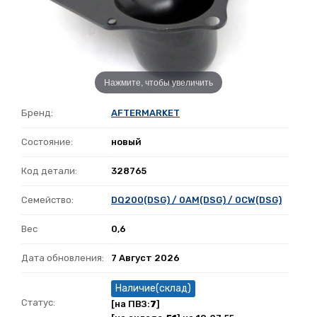
Нажмите, чтобы увеличить
Бренд:
AFTERMARKET
Состояние:
новый
Код детали:
328765
Семейство:
DQ200(DSG) / 0AM(DSG) / 0CW(DSG)
Вес
0,6
Дата обновления:
7 Август 2026
Наличие(склад)
Статус:
[на ПВЗ:
7
]