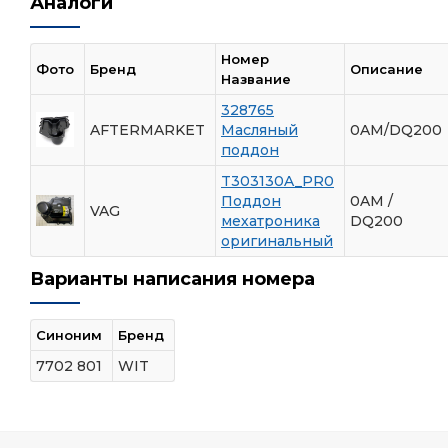
Аналоги
Номер
Фото
Бренд
Описание
Название
328765
AFTERMARKET
Масляный
0AM/DQ200
поддон
T303130A_PR0
Поддон
0AM /
VAG
мехатроника
DQ200
оригинальный
Варианты написания номера
Синоним
Бренд
7702 801
WIT