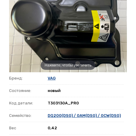
Нажмите, чтобы увеличить
Бренд:
VAG
Состояние:
новый
Код детали:
T303130A_PR0
Семейство:
DQ200(DSG) / 0AM(DSG) / 0CW(DSG)
Вес
0,42