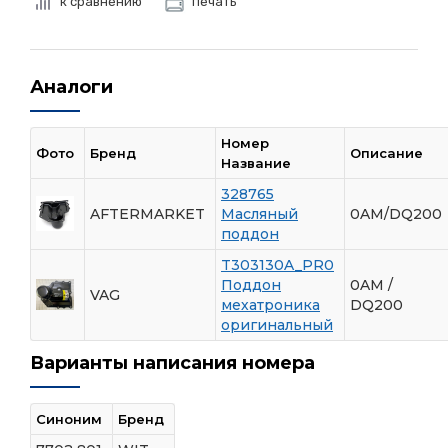
к сравнению
печать
Аналоги
Номер
Фото
Бренд
Описание
Название
328765
AFTERMARKET
Масляный
0AM/DQ200
поддон
T303130A_PR0
Поддон
0AM /
VAG
мехатроника
DQ200
оригинальный
Варианты написания номера
Синоним
Бренд