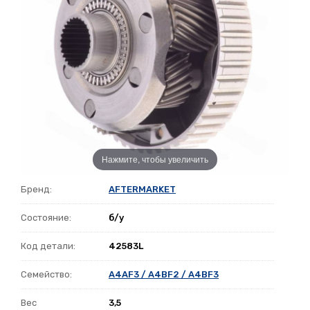
Нажмите, чтобы увеличить
Бренд:
AFTERMARKET
Состояние:
б/у
Код детали:
42583L
Семейство:
A4AF3 / A4BF2 / A4BF3
Вес
3,5