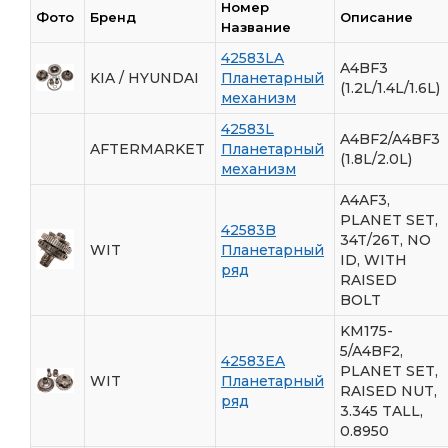
Номер
Фото
Бренд
Описание
Название
42583LA
A4BF3
KIA / HYUNDAI
Планетарный
(1.2L/1.4L/1.6L)
механизм
42583L
A4BF2/A4BF3
AFTERMARKET
Планетарный
(1.8L/2.0L)
механизм
A4AF3,
PLANET SET,
42583B
34T/26T, NO
WIT
Планетарный
ID, WITH
ряд
RAISED
BOLT
KM175-
5/A4BF2,
42583EA
PLANET SET,
WIT
Планетарный
RAISED NUT,
ряд
3.345 TALL,
0.8950