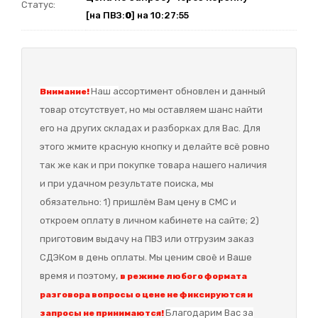
Статус:
[на ПВЗ:
0
] на 10:27:55
Наш а
ссортимент обновлен и данный
Внимание!
товар отсутствует, но мы оставляем шанс найти
его на других складах и разборках для Вас. Для
этого жмите красную кнопку и делайте всё ровно
так же как и при покупке товара нашего наличия
и при удачном результате поиска, мы
обязательно: 1) пришлём Вам цену в СМС и
откроем оплату в личном кабинете на сайте; 2)
приготовим выдачу на ПВЗ или отгрузим заказ
СДЭКом в день оплаты. Мы ценим своё и Ваше
время и поэтому,
в режиме любого формата
разговора вопросы о цене не фиксируются и
Благодарим Вас за
запросы не принимаются!