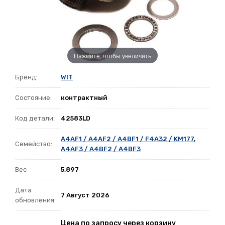
Нажмите, чтобы увеличить
Бренд:
WIT
Состояние:
контрактный
Код детали:
42583LD
A4AF1 / A4AF2 / A4BF1 / F4A32 / KM177
,
Семейство:
A4AF3 / A4BF2 / A4BF3
Вес
5,897
Дата
7 Август 2026
обновления:
Цена по запросу через корзину