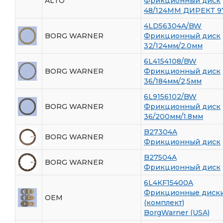
ALTO
Фрикционный диск
48/124ММ ДИРЕКТ 9
4LD56304A/BW
BORG WARNER
Фрикционный диск
32/124мм/2.0мм
6L4154108/BW
BORG WARNER
Фрикционный диск
36/184мм/2,5мм
6L9156102/BW
BORG WARNER
Фрикционный диск
36/200мм/1.8мм
B27304A
BORG WARNER
Фрикционный диск
B27504A
BORG WARNER
Фрикционный диск
6L4KF15400A
Фрикционные диск
OEM
(комплект)
BorgWarner (USA)