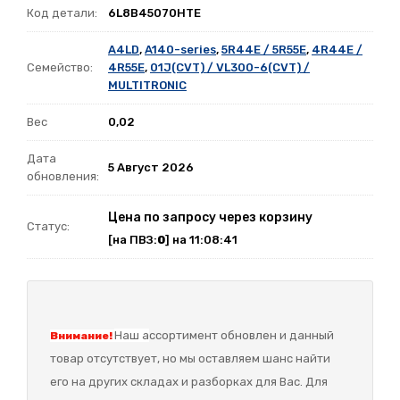
Код детали:
6L8B45070HTE
A4LD
,
A140-series
,
5R44E / 5R55E
,
4R44E /
Семейство:
4R55E
,
01J(CVT) / VL300-6(CVT) /
MULTITRONIC
Вес
0,02
Дата
5 Август 2026
обновления:
Цена по запросу через корзину
Статус:
[на ПВЗ:
0
] на 11:08:41
Наш а
ссортимент обновлен и данный
Внимание!
товар отсутствует, но мы оставляем шанс найти
его на других складах и разборках для Вас. Для