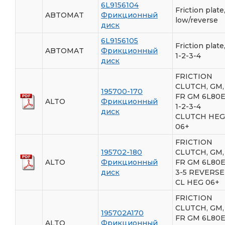
6L9156104
Friction plate
ABTOMAT
Фрикционный
low/reverse
диск
6L9156105
Friction plate
ABTOMAT
Фрикционный
1-2-3-4
диск
FRICTION
CLUTCH, GM,
195700-170
FR GM 6L80
ALTO
Фрикционный
1-2-3-4
диск
CLUTCH HEG
06+
FRICTION
195702-180
CLUTCH, GM,
ALTO
Фрикционный
FR GM 6L80
диск
3-5 REVERSE
CL HEG 06+
FRICTION
CLUTCH, GM,
195702A170
FR GM 6L80
ALTO
Фрикционный