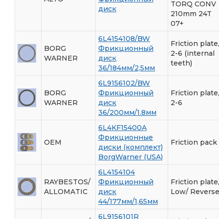
TORQ CONV
диск
210mm 24T
07+
6L4154108/BW
Friction plate
BORG
Фрикционный
2-6 (internal
WARNER
диск
teeth)
36/184мм/2,5мм
6L9156102/BW
BORG
Фрикционный
Friction plate
WARNER
диск
2-6
36/200мм/1.8мм
6L4KF15400A
Фрикционные
OEM
Friction pack
диски (комплект)
BorgWarner (USA)
6L4154104
RAYBESTOS/
Фрикционный
Friction plate
ALLOMATIC
диск
Low/ Revers
44/177мм/1,65мм
6L9156101R