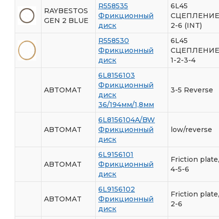
R558535
6L45
RAYBESTOS
Фрикционный
СЦЕПЛЕНИ
GEN 2 BLUE
диск
2-6 (INT)
R558530
6L45
Фрикционный
СЦЕПЛЕНИ
диск
1-2-3-4
6L8156103
Фрикционный
ABTOMAT
3-5 Reverse
диск
36/194мм/1,8мм
6L8156104A/BW
ABTOMAT
Фрикционный
low/reverse
диск
6L9156101
Friction plate
ABTOMAT
Фрикционный
4-5-6
диск
6L9156102
Friction plate
ABTOMAT
Фрикционный
2-6
диск