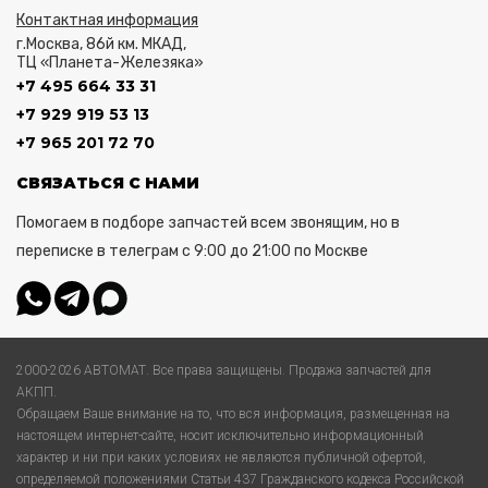
Контактная информация
г.Москва, 86й км. МКАД,
ТЦ «Планета-Железяка»
+7 495 664 33 31
+7 929 919 53 13
+7 965 201 72 70
СВЯЗАТЬСЯ С НАМИ
Помогаем в подборе запчастей всем звонящим, но в
переписке в телеграм с 9:00 до 21:00 по Москве
2000-2026 АВТОМАТ. Все права защищены. Продажа запчастей для
АКПП.
Обращаем Ваше внимание на то, что вся информация, размещенная на
настоящем интернет-сайте, носит исключительно информационный
характер и ни при каких условиях не являются публичной офертой,
определяемой положениями Статьи 437 Гражданского кодекса Российской