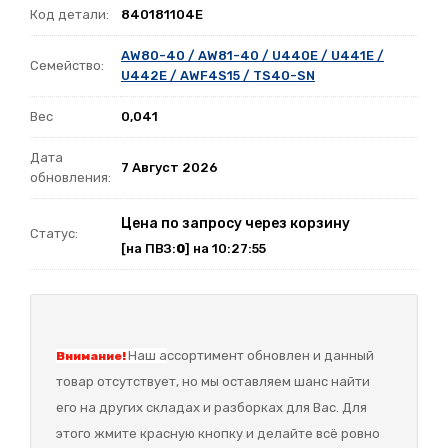
Код детали:
840181104E
AW80-40 / AW81-40 / U440E / U441E /
Семейство:
U442E / AWF4S15 / TS40-SN
Вес
0,041
Дата
7 Август 2026
обновления:
Цена по запросу через корзину
Статус:
[на ПВЗ:
0
] на 10:27:55
Наш а
ссортимент обновлен и данный
Внимание!
товар отсутствует, но мы оставляем шанс найти
его на других складах и разборках для Вас. Для
этого жмите красную кнопку и делайте всё ровно