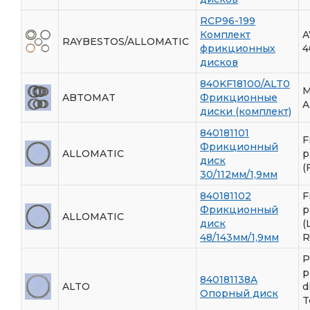
RCP96-199
Комплект
A
RAYBESTOS/ALLOMATIC
фрикционных
4
дисков
840KF18100/ALT0
ABTOMAT
Фрикционные
A
диски (комплект)
840181101
F
Фрикционный
ALLOMATIC
p
диск
(
30/112мм/1,9мм
840181102
F
Фрикционный
p
ALLOMATIC
диск
(
48/143мм/1,9мм
R
P
p
840181138A
ALTO
d
Опорный диск
T