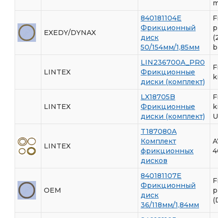
m
840181104E
F
Фрикционный
p
EXEDY/DYNAX
диск
(
50/154мм/1,85мм
b
LIN236700A_PR0
F
LINTEX
Фрикционные
k
диски (комплект)
LX18705B
F
LINTEX
Фрикционные
k
диски (комплект)
U
T187080A
Комплект
A
LINTEX
фрикционных
4
дисков
840181107E
F
Фрикционный
OEM
p
диск
(
36/118мм/1,84мм