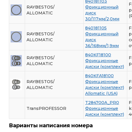
840181103
F
RAYBESTOS/
Фрикционный
p
ALLOMATIC
диск
(
30/117мм/2,0мм
840181105
F
RAYBESTOS/
Фрикционный
p
ALLOMATIC
диск
c
36/168мм/1,9мм
o
840KF18100
RAYBESTOS/
F
Фрикционные
ALLOMATIC
p
диски (комплект)
840KFA18100
RAYBESTOS/
Фрикционные
F
ALLOMATIC
диски (комплект)
p
Allomatic (USA)
T284700A_PR0
F
TransPROFESSOR
Фрикционные
k
диски (комплект)
4
Варианты написания номера