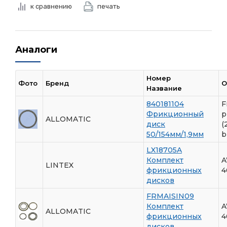
к сравнению
печать
Аналоги
Номер
Фото
Бренд
О
Название
840181104
F
Фрикционный
p
ALLOMATIC
диск
(
50/154мм/1,9мм
b
LX18705A
Комплект
A
LINTEX
фрикционных
4
дисков
FRMAISIN09
Комплект
A
ALLOMATIC
фрикционных
4
дисков