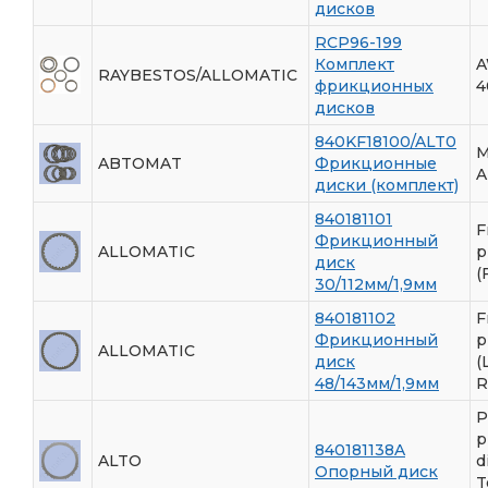
дисков
RCP96-199
Комплект
A
RAYBESTOS/ALLOMATIC
фрикционных
4
дисков
840KF18100/ALT0
ABTOMAT
Фрикционные
A
диски (комплект)
840181101
F
Фрикционный
ALLOMATIC
p
диск
(
30/112мм/1,9мм
840181102
F
Фрикционный
p
ALLOMATIC
диск
(
48/143мм/1,9мм
R
P
p
840181138A
ALTO
d
Опорный диск
T