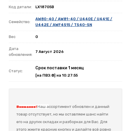
Код детали:
LX18705B
AW80-40 / AW81-40 / U440E / U441E /
Семейство:
U442E / AWF4S15 / TS40-SN
Вес
0
Дата
7 Август 2026
обновления:
Срок поставки 1 месяц
Статус:
[на ПВЗ:
0
] на 10:27:55
Наш а
ссортимент обновлен и данный
Внимание!
товар отсутствует, но мы оставляем шанс найти
его на других складах и разборках для Вас. Для
этого жмите красную кнопку и делайте всё ровно