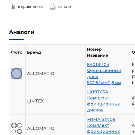
к сравнению
печать
Аналоги
Номер
Фото
Бренд
О
Название
840181104
F
Фрикционный
p
ALLOMATIC
диск
(
50/154мм/1,9мм
b
LX18705A
Комплект
A
LINTEX
фрикционных
4
дисков
FRMAISIN09
Комплект
A
ALLOMATIC
фрикционных
4