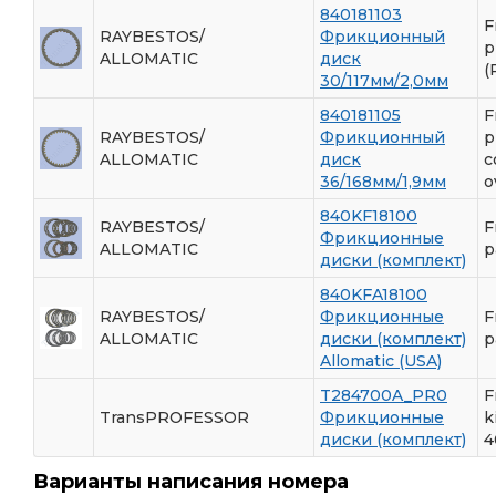
840181103
F
RAYBESTOS/
Фрикционный
p
ALLOMATIC
диск
(
30/117мм/2,0мм
840181105
F
RAYBESTOS/
Фрикционный
p
ALLOMATIC
диск
c
36/168мм/1,9мм
o
840KF18100
RAYBESTOS/
F
Фрикционные
ALLOMATIC
p
диски (комплект)
840KFA18100
RAYBESTOS/
Фрикционные
F
ALLOMATIC
диски (комплект)
p
Allomatic (USA)
T284700A_PR0
F
TransPROFESSOR
Фрикционные
k
диски (комплект)
4
Варианты написания номера