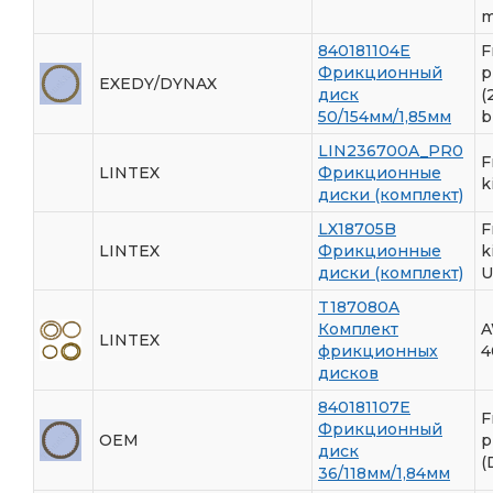
m
840181104E
F
Фрикционный
p
EXEDY/DYNAX
диск
(
50/154мм/1,85мм
b
LIN236700A_PR0
F
LINTEX
Фрикционные
k
диски (комплект)
LX18705B
F
LINTEX
Фрикционные
k
диски (комплект)
U
T187080A
Комплект
A
LINTEX
фрикционных
4
дисков
840181107E
F
Фрикционный
OEM
p
диск
(
36/118мм/1,84мм