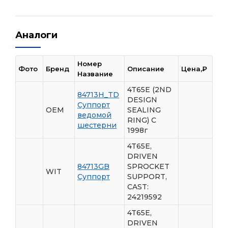
Аналоги
Номер
Фото
Бренд
Описание
Цена,₽
Название
4T65E (2ND
84713H_TD
DESIGN
Суппорт
OEM
SEALING
ведомой
RING) C
шестерни
1998г
4T65E,
DRIVEN
84713GB
SPROCKET
WIT
Суппорт
SUPPORT,
CAST:
24219592
4T65E,
DRIVEN