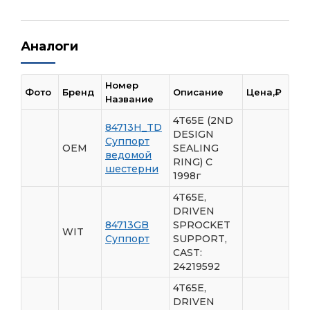
Аналоги
Номер
Фото
Бренд
Описание
Цена,₽
Название
4T65E (2ND
84713H_TD
DESIGN
Суппорт
OEM
SEALING
ведомой
RING) C
шестерни
1998г
4T65E,
DRIVEN
84713GB
SPROCKET
WIT
Суппорт
SUPPORT,
CAST:
24219592
4T65E,
DRIVEN