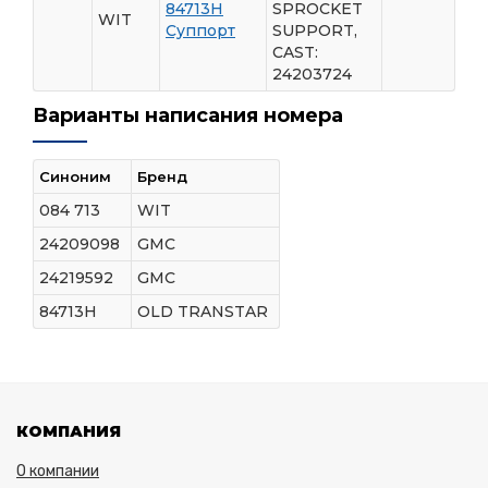
84713H
SPROCKET
WIT
Суппорт
SUPPORT,
CAST:
24203724
Варианты написания номера
Синоним
Бренд
084 713
WIT
24209098
GMC
24219592
GMC
84713H
OLD TRANSTAR
КОМПАНИЯ
О компании