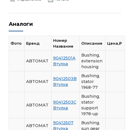
Аналоги
Номер
Фото
Бренд
Описание
Цена,₽
Название
Bushing,
90412501A
ABTOMAT
extension
Втулка
housing
Bushing,
90412503B
ABTOMAT
stator
Втулка
1968-77
Bushing,
90412503C
stator
ABTOMAT
Втулка
support
1978-up
90412507
Bushing,
ABTOMAT
Втулка
sun gear