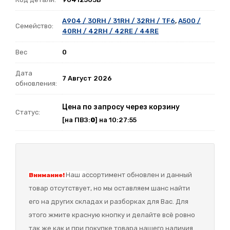
A904 / 30RH / 31RH / 32RH / TF6
,
A500 /
Семейство:
40RH / 42RH / 42RE / 44RE
Вес
0
Дата
7 Август 2026
обновления:
Цена по запросу через корзину
Статус:
[на ПВЗ:
0
] на 10:27:55
Наш а
ссортимент обновлен и данный
Внимание!
товар отсутствует, но мы оставляем шанс найти
его на других складах и разборках для Вас. Для
этого жмите красную кнопку и делайте всё ровно
так же как и при покупке товара нашего наличия