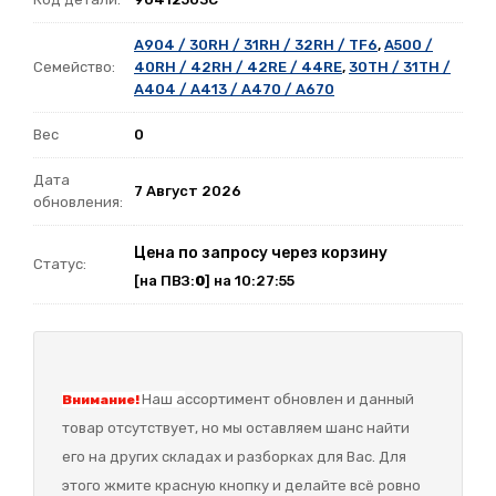
A904 / 30RH / 31RH / 32RH / TF6
,
A500 /
Семейство:
40RH / 42RH / 42RE / 44RE
,
30TH / 31TH /
A404 / A413 / A470 / A670
Вес
0
Дата
7 Август 2026
обновления:
Цена по запросу через корзину
Статус:
[на ПВЗ:
0
] на 10:27:55
Наш а
ссортимент обновлен и данный
Внимание!
товар отсутствует, но мы оставляем шанс найти
его на других складах и разборках для Вас. Для
этого жмите красную кнопку и делайте всё ровно