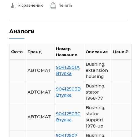
к сравнению
печать
Аналоги
Номер
Фото
Бренд
Описание
Цена,₽
Название
Bushing,
90412501A
ABTOMAT
extension
Втулка
housing
Bushing,
90412503B
ABTOMAT
stator
Втулка
1968-77
Bushing,
90412503C
stator
ABTOMAT
Втулка
support
1978-up
90412507
Bushing,