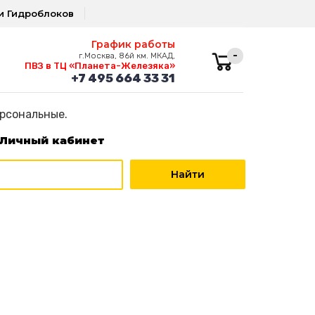
и Гидроблоков
График работы
-
г.Москва, 86й км. МКАД,
ПВЗ в ТЦ «Планета-Железяка»
+7 495 664 33 31
ерсональные.
Личный кабинет