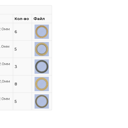
Кол-во
Файл
2.0мм
6
2.0мм
5
2.0мм
3
2,0мм
8
2.0мм
5