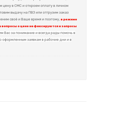
м цену в СМС и откроем оплату в личном
отовим выдачу на ПВЗ или отгрузим заказ
еним своё и Ваше время и поэтому,
в режиме
 вопросы о цене не фиксируются и запросы
м Вас за понимание и в
сегда рады помочь в
о оформленным заявкам в рабочие дни и в