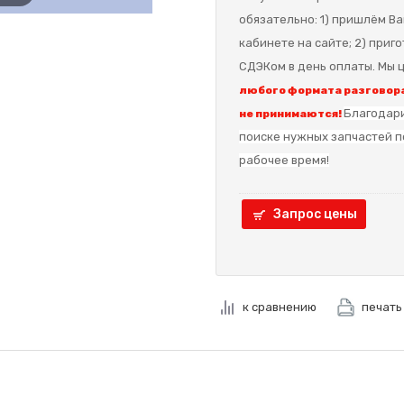
обязательно: 1) пришлём Ва
кабинете на сайте; 2) приг
СДЭКом в день оплаты. Мы ц
любого формата разговора
Благодари
не принимаются!
поиске нужных запчастей п
рабочее время!
Запрос цены
к сравнению
печать