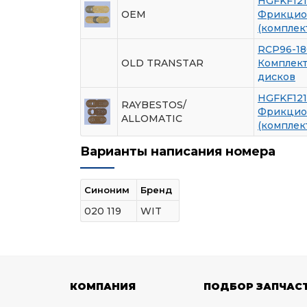
HGFKF12
OEM
Фрикцио
(комплект
RCP96-18
OLD TRANSTAR
Комплек
дисков
HGFKF12
RAYBESTOS/
Фрикцио
ALLOMATIC
(комплект
Варианты написания номера
Синоним
Бренд
020 119
WIT
КОМПАНИЯ
ПОДБОР ЗАПЧАС