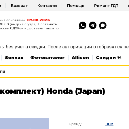
и
Возврат
Контакты
Помощь
Ремонт ГДТ
07.08.2026
ина обновлены:
8:00 (выдача с утра). Постаматы
оссии СДЭКом и доставки такси по
ы без учета скидки. После авторизации отобразятся п
Sonnax
Фотокаталог
Allison
Скидки %
комплект) Honda (Japan)
Бренд:
OEM