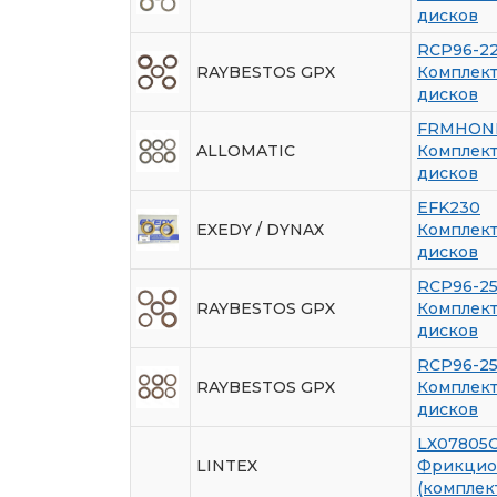
дисков
RCP96-2
RAYBESTOS GPX
Комплек
дисков
FRMHON
ALLOMATIC
Комплек
дисков
EFK230
EXEDY / DYNAX
Комплек
дисков
RCP96-2
RAYBESTOS GPX
Комплек
дисков
RCP96-2
RAYBESTOS GPX
Комплек
дисков
LX07805
LINTEX
Фрикцио
(комплек