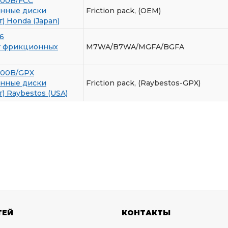
100B/FCC
нные диски
Friction pack, (OEM)
) Honda (Japan)
6
т фрикционных
M7WA/B7WA/MGFA/BGFA
100B/GPX
нные диски
Friction pack, (Raybestos-GPX)
) Raybestos (USA)
ТЕЙ
КОНТАКТЫ