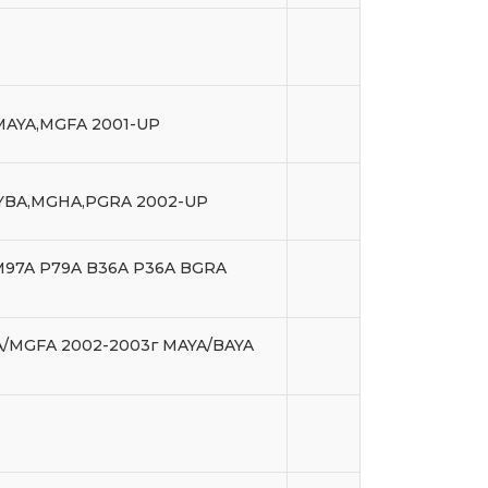
,MAYA,MGFA 2001-UP
,BYBA,MGHA,PGRA 2002-UP
 M97A P79A B36A P36A BGRA
/MGFA 2002-2003г MAYA/BAYA