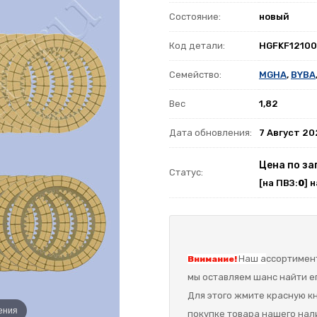
Состояние:
новый
Код детали:
HGFKF1210
Семейство:
MGHA
,
BYBA
Вес
1,82
Дата обновления:
7 Август 2
Цена по за
Статус:
[на ПВЗ:
0
] 
Наш а
ссортимент
Внимание!
мы оставляем шанс найти ег
Для этого жмите красную кн
ения
покупке товара нашего нал