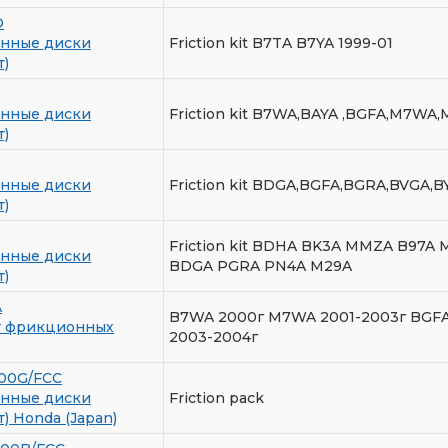
D
нные диски
Friction kit B7TA B7YA 1999-01
т)
нные диски
Friction kit B7WA,BAYA ,BGFA,M7WA
т)
нные диски
Friction kit BDGA,BGFA,BGRA,BVGA
т)
Friction kit BDHA BK3A MMZA B97A
нные диски
BDGA PGRA PN4A M29A
т)
A
B7WA 2000г M7WA 2001-2003г BGFA
т фрикционных
2003-2004г
00G/FCC
нные диски
Friction pack
) Honda (Japan)