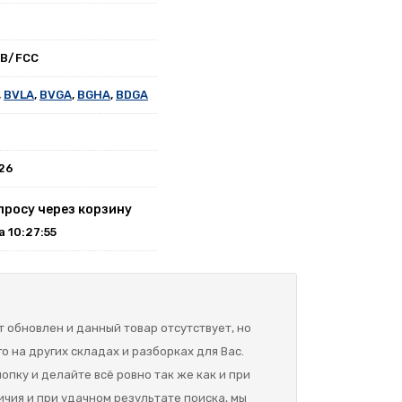
0B/FCC
,
BVLA
,
BVGA
,
BGHA
,
BDGA
026
просу через корзину
на 10:27:55
 обновлен и данный товар отсутствует, но
о на других складах и разборках для Вас.
опку и делайте всё ровно так же как и при
ичия и при удачном результате поиска, мы