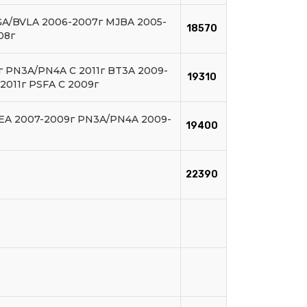
GA/BVLA 2006-2007г MJBA 2005-
18570
08г
г PN3A/PN4A С 2011г BT3A 2009-
19310
2011г PSFA С 2009г
EA 2007-2009г PN3A/PN4A 2009-
19400
22390