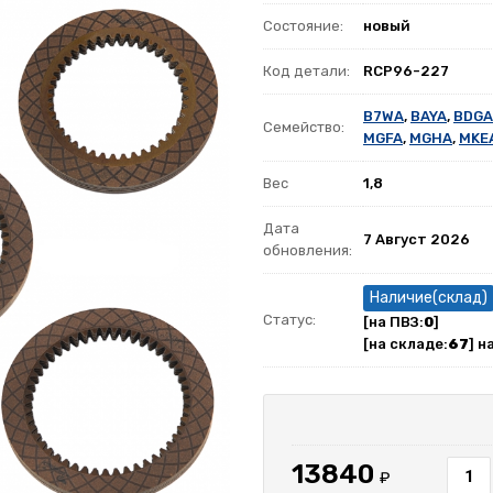
Состояние:
новый
Код детали:
RCP96-227
B7WA
,
BAYA
,
BDGA
Семейство:
MGFA
,
MGHA
,
MKE
Вес
1,8
Дата
7 Август 2026
обновления:
Наличие(склад)
Статус:
[на ПВЗ:
0
]
[на складе:
67
] н
13840
₽