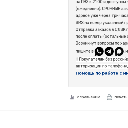
на ПВЗ к 21:00 и доступны
(ежедневно). СРОЧНЫЕ зак
адресе уже через три час
SMS на номер указанный пр
Отправка заказов в СДЭК 
после оплаты (остальные 
Возникнут вопросы по хар
пишите в
, 
!!! Покупателям без росси
авторизации по телефону, 
Помощь по работе с и
к сравнению
печать