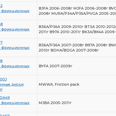
52
BJFA 2006-2008г MJFA 2006-2008г BV
т фрикционных
2008г MURA/P34A/P35A/PVGA 2005-20
68
B36A/P36A 2009-2010г BT3A 2010-2012
т фрикционных
2011г B97A 2010-2011г BK3A/BK4A 2009-
57
B36A/P36A 2007-2008г B97A 2008г BW
т фрикционных
2010г BDHA/BDGA 2007-2008г
58
т фрикционных
BYFA 2007-2009г
00J
нные диски
MWWA, Friction pack
т)
DA49
т фрикционных
MJBA 2005-2011г
DA57