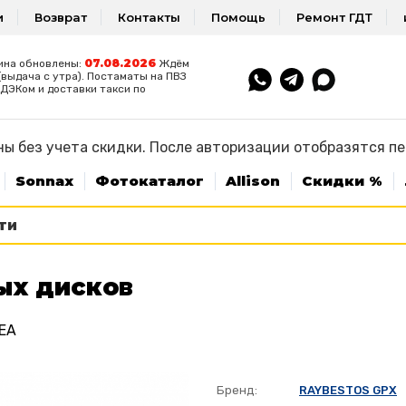
и
Возврат
Контакты
Помощь
Ремонт ГДТ
07.08.2026
ина обновлены:
Ждём
(выдача с утра). Постаматы на ПВЗ
ДЭКом и доставки такси по
ы без учета скидки. После авторизации отобразятся п
Sonnax
Фотокаталог
Allison
Скидки %
ых дисков
EA
Бренд:
RAYBESTOS GPX