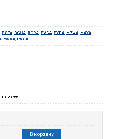
,
BGFA
,
BGHA
,
BGRA
,
BVGA
,
BYBA
,
M7WA
,
MAYA
,
A
,
MRDA
,
PVGA
а 10:27:55
В корзину