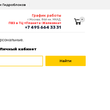
и Гидроблоков
График работы
-
г.Москва, 86й км. МКАД,
ПВЗ в ТЦ «Планета-Железяка»
+7 495 664 33 31
ерсональные.
Личный кабинет