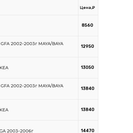
Цена,₽
8560
GFA 2002-2003г MAYA/BAYA
12950
KEA
13050
GFA 2002-2003г MAYA/BAYA
13840
KEA
13840
GA 2003-2006г
14470