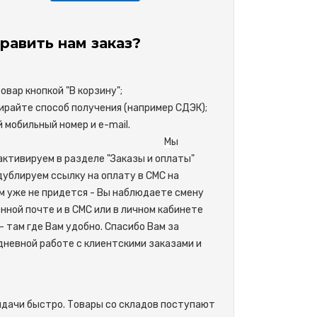
равить нам заказ?
вар кнопкой "В корзину";
райте способ получения (например СДЭК);
свой мобильный номер и e-mail.
М
ы
активируем в разделе "Заказы и оплаты"
одублируем ссылку на оплату в СМС на
м уже не придется - Вы наблюдаете смену
нной почте и в СМС или в личном кабинете
- там где Вам удобно. Спасибо Вам за
невной работе с клиентскими заказами и
ыдачи быстро. Товары со складов поступают