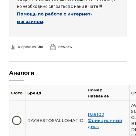
но необходимо связаться с нами в чате !!!
Помощь по работе с интернет-
магазином
.
к сравнению
печать
Аналоги
Номер
Фото
Бренд
О
Название
A
5
R39102
С
RAYBESTOS/ALLOMATIC
Фрикционный
B
диск
D
U