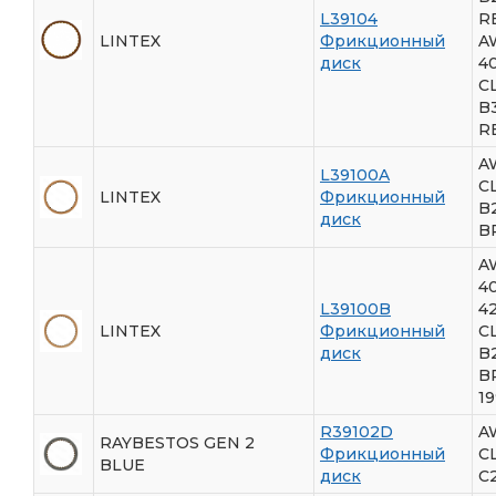
L39104
R
LINTEX
Фрикционный
A
диск
4
С
B
R
A
L39100A
С
LINTEX
Фрикционный
B
диск
B
A
4
L39100B
4
LINTEX
Фрикционный
С
диск
B
B
19
R39102D
A
RAYBESTOS GEN 2
Фрикционный
С
BLUE
диск
C