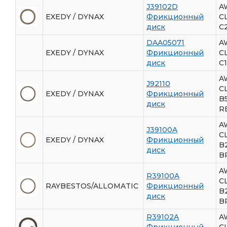
J39102D
A
EXEDY / DYNAX
Фрикционный
С
диск
C
DAA05071
A
EXEDY / DYNAX
Фрикционный
С
диск
C
A
J92110
С
EXEDY / DYNAX
Фрикционный
B5
диск
R
A
J39100A
С
EXEDY / DYNAX
Фрикционный
B
диск
B
A
R39100A
С
RAYBESTOS/ALLOMATIC
Фрикционный
B
диск
B
R39102A
A
Фрикционный
С