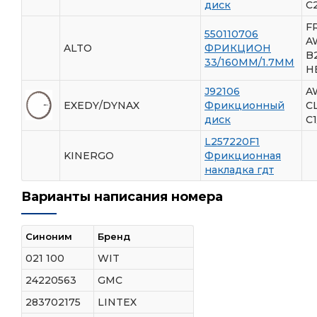
диск
C
F
550110706
A
ALTO
ФРИКЦИОН
B
33/160ММ/1.7ММ
H
J92106
A
EXEDY/DYNAX
Фрикционный
С
диск
C
L257220F1
KINERGO
Фрикционная
накладка гдт
Варианты написания номера
Синоним
Бренд
021 100
WIT
24220563
GMC
283702175
LINTEX