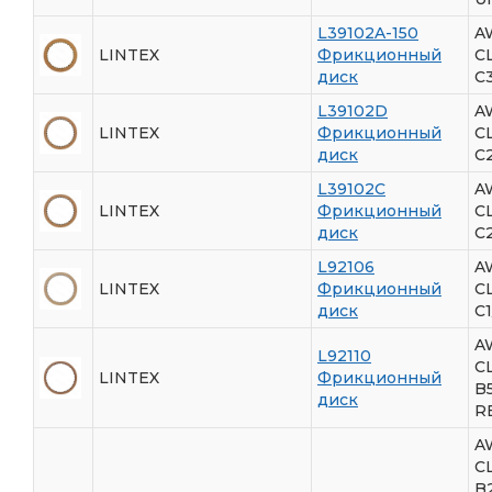
L39102A-150
A
LINTEX
Фрикционный
С
диск
C3
L39102D
A
LINTEX
Фрикционный
С
диск
C
L39102C
A
LINTEX
Фрикционный
С
диск
C
L92106
A
LINTEX
Фрикционный
С
диск
C
A
L92110
С
LINTEX
Фрикционный
B5
диск
R
A
С
B