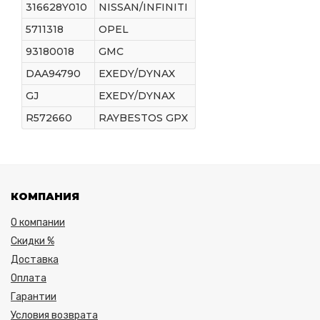
316628Y010
NISSAN/INFINITI
5711318
OPEL
93180018
GMC
DAA94790
EXEDY/DYNAX
GJ
EXEDY/DYNAX
R572660
RAYBESTOS GPX
КОМПАНИЯ
О компании
Скидки %
Доставка
Оплата
Гарантии
Условия возврата