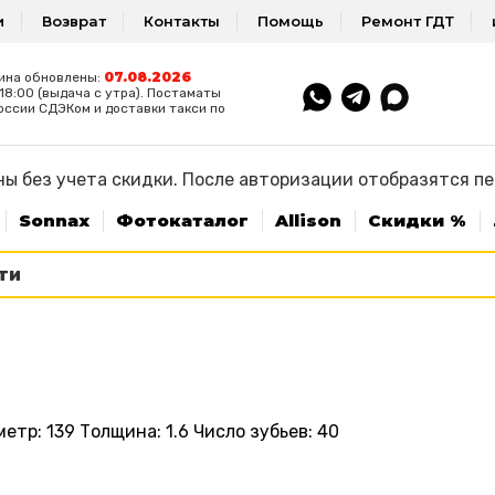
и
Возврат
Контакты
Помощь
Ремонт ГДТ
07.08.2026
ина обновлены:
8:00 (выдача с утра). Постаматы
оссии СДЭКом и доставки такси по
ы без учета скидки. После авторизации отобразятся п
Sonnax
Фотокаталог
Allison
Скидки %
тр: 139 Толщина: 1.6 Число зубьев: 40