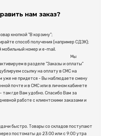
равить нам заказ?
вар кнопкой "В корзину";
райте способ получения (например СДЭК);
свой мобильный номер и e-mail.
М
ы
активируем в разделе "Заказы и оплаты"
одублируем ссылку на оплату в СМС на
м уже не придется - Вы наблюдаете смену
нной почте и в СМС или в личном кабинете
- там где Вам удобно. Спасибо Вам за
невной работе с клиентскими заказами и
ыдачи быстро. Товары со складов поступают
 через постоматы до 23:00 или с 9:00 утра