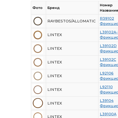
Номер
Фото
Бренд
Названи
R39102
RAYBESTOS/ALLOMATIC
Фрикцио
L39102A-
LINTEX
Фрикцио
L39102D
LINTEX
Фрикцио
L39102C
LINTEX
Фрикцио
L92106
LINTEX
Фрикцио
L92110
LINTEX
Фрикцио
L39104
LINTEX
Фрикцио
L39100A
LINTEX