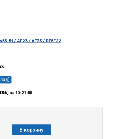
W55-51 / AF23 / AF33 / RE5F22
026
клад)
336
] на 10:27:55
В корзину