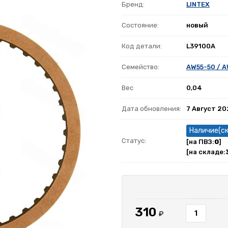
Бренд:
LINTEX
Состояние:
новый
Код детали:
L39100A
Семейство:
AW55-50 / A
Вес
0,04
Дата обновления:
7 Август 2
Наличие(с
Статус:
[на ПВЗ:
0
]
[на складе:
310
₽