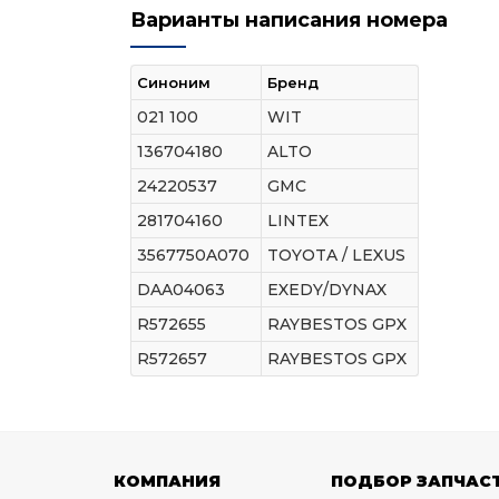
Варианты написания номера
Синоним
Бренд
021 100
WIT
136704180
ALTO
24220537
GMC
281704160
LINTEX
3567750A070
TOYOTA / LEXUS
DAA04063
EXEDY/DYNAX
R572655
RAYBESTOS GPX
R572657
RAYBESTOS GPX
КОМПАНИЯ
ПОДБОР ЗАПЧАС