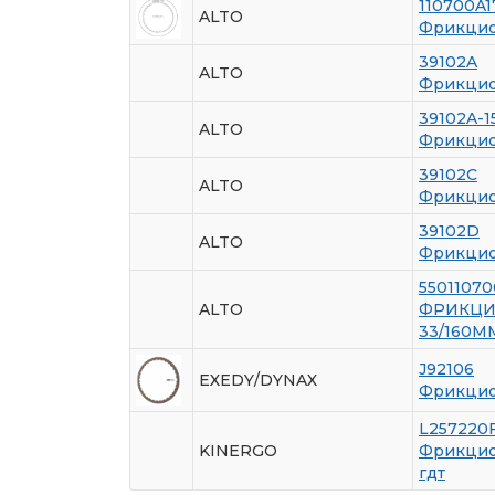
110700A
ALTO
Фрикцио
39102A
ALTO
Фрикцио
39102A-1
ALTO
Фрикцио
39102C
ALTO
Фрикцио
39102D
ALTO
Фрикцио
55011070
ALTO
ФРИКЦ
33/160М
J92106
EXEDY/DYNAX
Фрикцио
L257220
KINERGO
Фрикцио
гдт