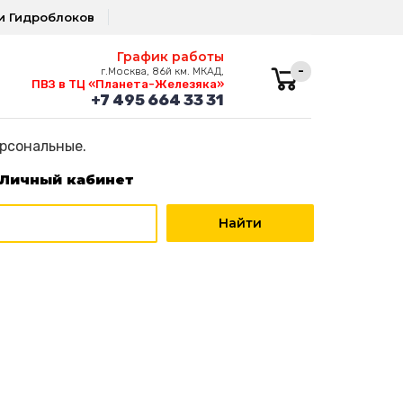
и Гидроблоков
График работы
-
г.Москва, 86й км. МКАД,
ПВЗ в ТЦ «Планета-Железяка»
+7 495 664 33 31
ерсональные.
Личный кабинет