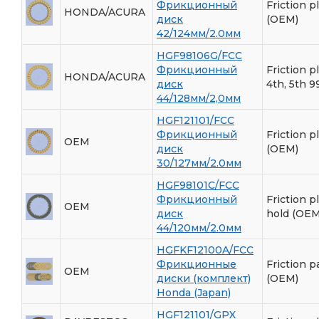
Фрикционный
Friction p
HONDA/ACURA
диск
(OEM)
42/124мм/2.0мм
HGF98106G/FCC
Фрикционный
Friction pl
HONDA/ACURA
диск
4th, 5th 9
44/128мм/2,0мм
HGF121101/FCC
Фрикционный
Friction p
OEM
диск
(OEM)
30/127мм/2.0мм
HGF98101C/FCC
Фрикционный
Friction p
OEM
диск
hold (OEM
44/120мм/2.0мм
HGFKF12100A/FCC
Фрикционные
Friction p
OEM
диски (комплект)
(OEM)
Honda (Japan)
HGF121101/GPX