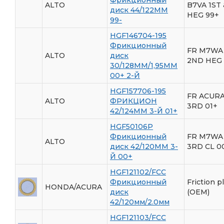
ALTO
B7VA 1ST
диск 44/122ММ
HEG 99+
99-
HGF146704-195
Фрикционный
FR M7WA 
ALTO
диск
2ND HEG
30/128ММ/1,95ММ
00+ 2-Й
HGF157706-195
FR ACUR
ALTO
ФРИКЦИОН
3RD 01+
42/124ММ 3-Й 01+
HGF50106P
Фрикционный
FR M7WA 
ALTO
диск 42/120ММ 3-
3RD CL 0
Й 00+
HGF121102/FCC
Фрикционный
Friction p
HONDA/ACURA
диск
(OEM)
42/120мм/2.0мм
HGF121103/FCC