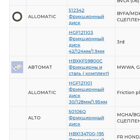
BVLA (06)
512342
BYFA/MD
ALLOMATIC
Фрикционный
СЦЕПЛЕН
диск
HGF121103
Фрикционный
3rd
диск
42/124мм/1.9мм
HBXKFS9800C
ABTOMAT
Фрикционы и
MWWA, G
сталь ( комплект)
HGF121101
Фрикционный
ALLOMATIC
Friction p
диск
30/128мм/1.95мм
50106Q
MGHA/BG
ALTO
Фрикционный
СЦЕПЛЕН
диск
HBX134700-195
FR HONDA
Фрикционный