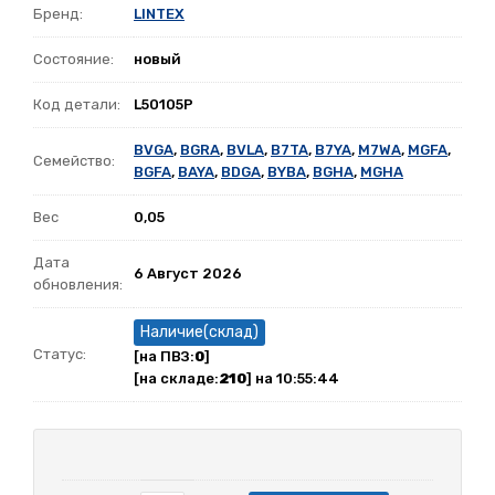
Бренд:
LINTEX
Состояние:
новый
Код детали:
L50105P
BVGA
,
BGRA
,
BVLA
,
B7TA
,
B7YA
,
M7WA
,
MGFA
,
Семейство:
BGFA
,
BAYA
,
BDGA
,
BYBA
,
BGHA
,
MGHA
Вес
0,05
Дата
6 Август 2026
обновления:
Наличие(склад)
Статус:
[на ПВЗ:
0
]
[на складе:
210
] на 10:55:44