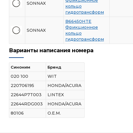
Фрикционное
SONNAX
кольцо
гидротрансформ
B66450HTE
Фрикционное
SONNAX
кольцо
гидротрансформ
Варианты написания номера
Синоним
Бренд
020 100
WIT
220706195
HONDA/ACURA
22644P7T003
LINTEX
22644RDG003
HONDA/ACURA
80106
O.E.M.