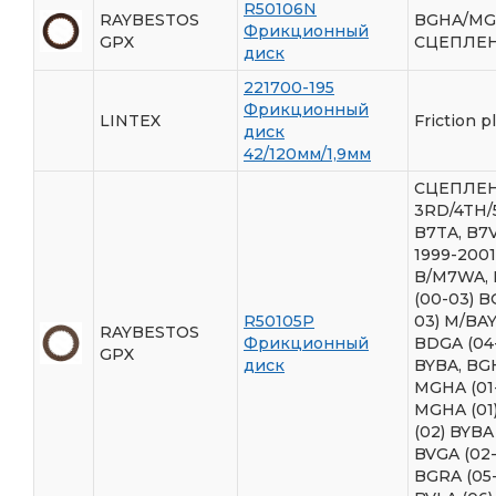
R50106N
RAYBESTOS
BGHA/M
Фрикционный
GPX
СЦЕПЛЕН
диск
221700-195
Фрикционный
LINTEX
Friction p
диск
42/120мм/1,9мм
СЦЕПЛЕ
3RD/4TH/
B7TA, B7V
1999-2001
B/M7WA,
(00-03) B
R50105P
03) M/BAY
RAYBESTOS
Фрикционный
BDGA (04
GPX
диск
BYBA, BG
MGHA (01
MGHA (01
(02) BYBA
BVGA (02-
BGRA (05