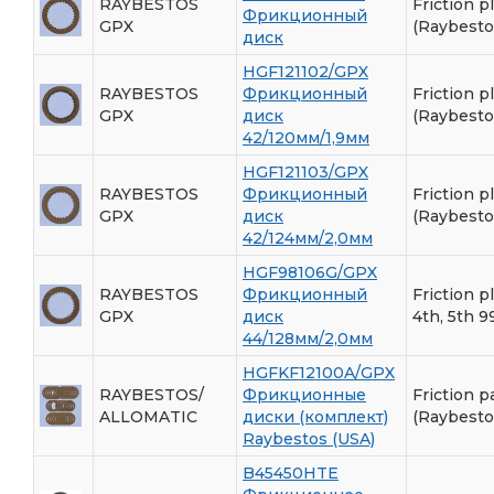
RAYBESTOS
Friction p
Фрикционный
GPX
(Raybesto
диск
HGF121102/GPX
RAYBESTOS
Фрикционный
Friction p
GPX
диск
(Raybesto
42/120мм/1,9мм
HGF121103/GPX
RAYBESTOS
Фрикционный
Friction p
GPX
диск
(Raybesto
42/124мм/2,0мм
HGF98106G/GPX
RAYBESTOS
Фрикционный
Friction pl
GPX
диск
4th, 5th 9
44/128мм/2,0мм
HGFKF12100A/GPX
RAYBESTOS/
Фрикционные
Friction p
ALLOMATIC
диски (комплект)
(Raybesto
Raybestos (USA)
B45450HTE