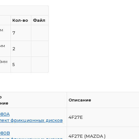
Кол-во
Файл
мм
7
6мм
2
,6мм
5
р
Описание
ание
080A
4F27E
лект фрикционных дисков
080B
4F27E (MAZDA )