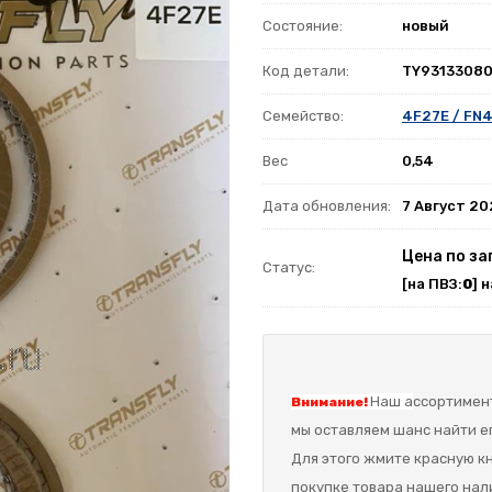
Состояние:
новый
Код детали:
TY9313308
Семейство:
4F27E / FN4
Вес
0,54
Дата обновления:
7 Август 2
Цена по за
Статус:
[на ПВЗ:
0
] 
Наш а
ссортимент
Внимание!
мы оставляем шанс найти ег
Для этого жмите красную кн
покупке товара нашего нал