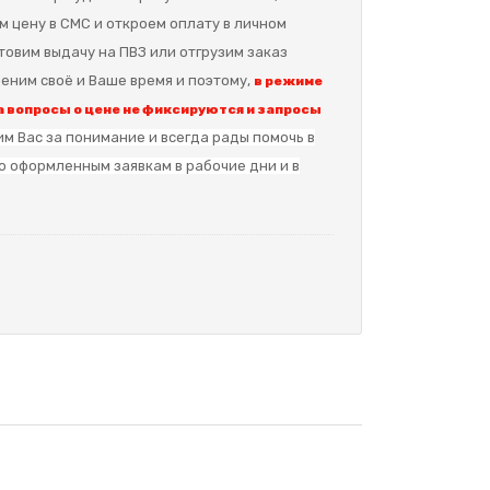
м цену в СМС и откроем оплату в личном
отовим выдачу на ПВЗ или отгрузим заказ
еним своё и Ваше время и поэтому,
в режиме
 вопросы о цене не фиксируются и запросы
м Вас за понимание и в
сегда рады помочь в
о оформленным заявкам в рабочие дни и в