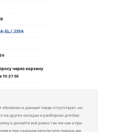
0B
A-EL / J39A
026
просу через корзину
на 10:27:55
 обновлен и данный товар отсутствует, но
о на других складах и разборках для Вас.
опку и делайте всё ровно так же как и при
ичия и при удачном результате поиска, мы