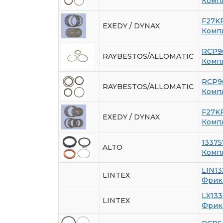
Комп
F27K
EXEDY / DYNAX
Комп
RCP9
RAYBESTOS/ALLOMATIC
Комп
RCP9
RAYBESTOS/ALLOMATIC
Комп
F27K
EXEDY / DYNAX
Комп
13375
ALTO
Комп
LIN1
LINTEX
Фрик
LX13
LINTEX
Фрик