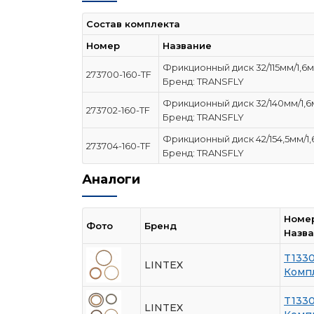
Состав комплекта
Номер
Название
Фрикционный диск 32/115мм/1,6
273700-160-TF
Бренд: TRANSFLY
Фрикционный диск 32/140мм/1,
273702-160-TF
Бренд: TRANSFLY
Фрикционный диск 42/154,5мм/1
273704-160-TF
Бренд: TRANSFLY
Аналоги
Номе
Фото
Бренд
Назв
T133
LINTEX
Комп
T133
LINTEX