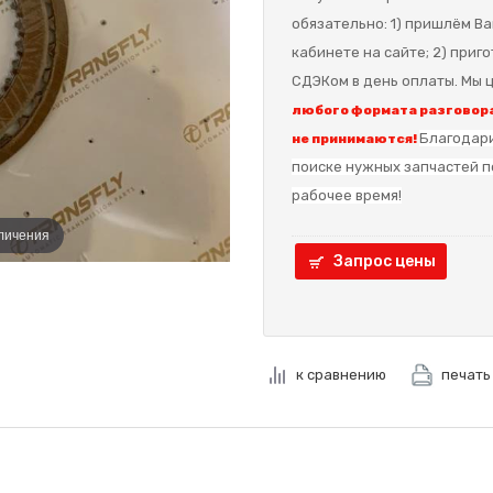
обязательно: 1) пришлём Ва
кабинете на сайте; 2) приг
СДЭКом в день оплаты. Мы ц
любого формата разговора
Благодари
не принимаются!
поиске нужных запчастей п
рабочее время!
еличения
Запрос цены
к сравнению
печать