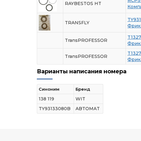
RCPS
RAYBESTOS HT
Комп
TY93
TRANSFLY
Фрик
T132
TransPROFESSOR
Фрик
T132
TransPROFESSOR
Фрик
Варианты написания номера
Синоним
Бренд
138 119
WIT
TY93133080B
ABTOMAT