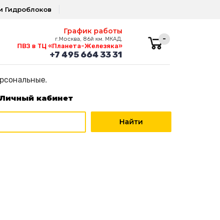
и Гидроблоков
График работы
-
г.Москва, 86й км. МКАД,
ПВЗ в ТЦ «Планета-Железяка»
+7 495 664 33 31
ерсональные.
Личный кабинет