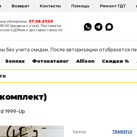
и
Возврат
Контакты
Помощь
Ремонт ГДТ
07.08.2026
ина обновлены:
8:00 (выдача с утра). Постаматы
оссии СДЭКом и доставки такси по
ы без учета скидки. После авторизации отобразятся п
Sonnax
Фотокаталог
Allison
Скидки %
комплект)
rd 1999-Up
Бренд:
TRANSFLY