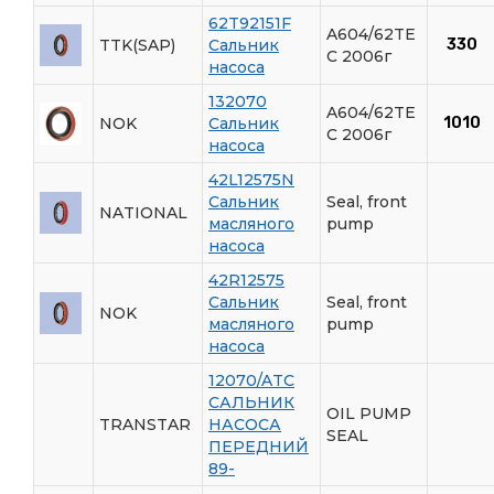
62T92151F
A604/62TE
TTK(SAP)
Сальник
330
C 2006г
насоса
132070
A604/62TE
NOK
Сальник
1010
C 2006г
насоса
42L12575N
Сальник
Seal, front
NATIONAL
масляного
pump
насоса
42R12575
Сальник
Seal, front
NOK
масляного
pump
насоса
12070/ATC
САЛЬНИК
OIL PUMP
TRANSTAR
НАСОСА
SEAL
ПЕРЕДНИЙ
89-