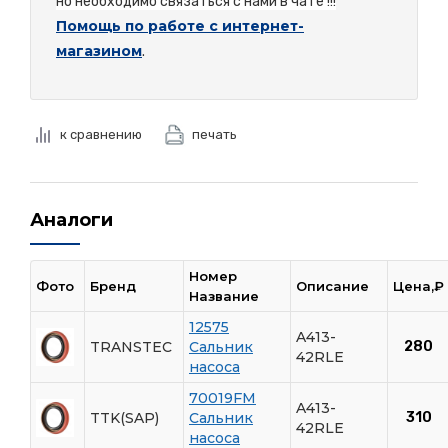
но необходимо связаться с нами в чате !!!
Помощь по работе с интернет-
магазином
.
к сравнению
печать
Аналоги
Номер
Фото
Бренд
Описание
Цена,₽
Название
12575
A413-
TRANSTEC
Сальник
280
42RLE
насоса
70019FM
A413-
TTK(SAP)
Сальник
310
42RLE
насоса