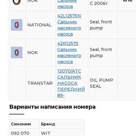
NOK
Сальник
1010
C 2006г
насоса
42L12575N
Сальник
Seal, front
NATIONAL
масляного
pump
насоса
42R12575
Сальник
Seal, front
NOK
масляного
pump
насоса
12070/ATC
САЛЬНИК
OIL PUMP
TRANSTAR
НАСОСА
SEAL
ПЕРЕДНИЙ
89-
Варианты написания номера
Синоним
Бренд
092 070
WIT