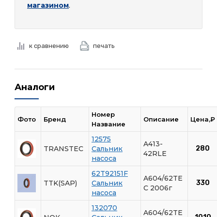
магазином
.
к сравнению
печать
Аналоги
Номер
Фото
Бренд
Описание
Цена,₽
Название
12575
A413-
TRANSTEC
Сальник
280
42RLE
насоса
62T92151F
A604/62TE
TTK(SAP)
Сальник
330
C 2006г
насоса
132070
A604/62TE