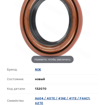
Нажмите, чтобы увеличить
Бренд:
NOK
Состояние:
новый
Код детали:
132070
A604 / 40TE / 41AE / 41TE / F4AC1
,
Семейство:
62TE