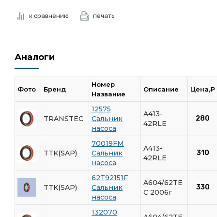
к сравнению
печать
Аналоги
Номер
Фото
Бренд
Описание
Цена,₽
Название
12575
A413-
TRANSTEC
Сальник
280
42RLE
насоса
70019FM
A413-
TTK(SAP)
Сальник
310
42RLE
насоса
62T92151F
A604/62TE
TTK(SAP)
Сальник
330
C 2006г
насоса
132070
A604/62TE