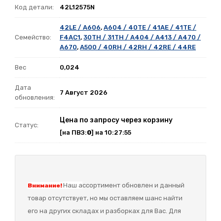
Код детали:
42L12575N
42LE / A606
,
A604 / 40TE / 41AE / 41TE /
Семейство:
F4AC1
,
30TH / 31TH / A404 / A413 / A470 /
A670
,
A500 / 40RH / 42RH / 42RE / 44RE
Вес
0,024
Дата
7 Август 2026
обновления:
Цена по запросу через корзину
Статус:
[на ПВЗ:
0
] на 10:27:55
Наш а
ссортимент обновлен и данный
Внимание!
товар отсутствует, но мы оставляем шанс найти
его на других складах и разборках для Вас. Для