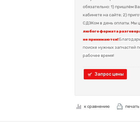
обязательно: 1) пришлём Ва
кабинете на сайте; 2) приг
СДЭКом в день оплаты. Мы ц
любого формата разговора
Благодари
не принимаются!
поиске нужных запчастей п
рабочее время!
Запрос цены
к сравнению
печать