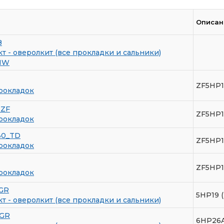
Описан
B
 - оверолкит (все прокладки и сальники)
MW
ZF5HP1
рокладок
-ZF
ZF5HP1
рокладок
30_TD
ZF5HP1
рокладок
ZF5HP1
рокладок
GR
5HP19
 - оверолкит (все прокладки и сальники)
ZGR
6HP26