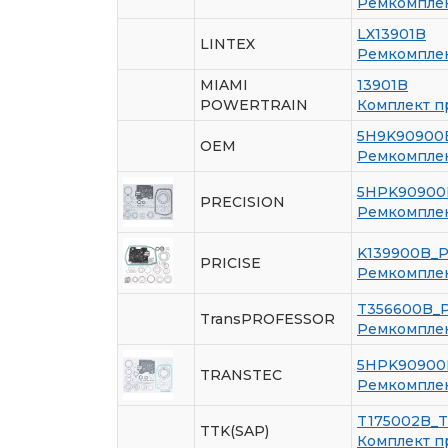
Ремкомплект
LX13901B
LINTEX
Ремкомплект
MIAMI
13901B
POWERTRAIN
Комплект п
5H9K90900
OEM
Ремкомплект
5HPK90900
PRECISION
Ремкомплект
K139900B_P
PRICISE
Ремкомплект
T356600B_
TransPROFESSOR
Ремкомплект
5HPK90900
TRANSTEC
Ремкомплект
T175002B_
TTK(SAP)
Комплект п