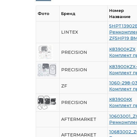
Номер
Фото
Бренд
Название
5HPT13902
LINTEX
Ремкомплект
ZF5HP19 B
K83900KZX
PRECISION
Комплект п
K83900KZX
PRECISION
Комплект п
1060-298-0
ZF
Комплект п
K83900KX
PRECISION
Комплект п
10603001_Z
AFTERMARKET
Ремкомплект
10683002_
AFTERMARKET