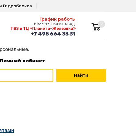
и Гидроблоков
График работы
-
г.Москва, 86й км. МКАД,
ПВЗ в ТЦ «Планета-Железяка»
+7 495 664 33 31
ерсональные.
Личный кабинет
RTRAIN