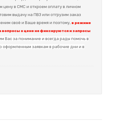
м цену в СМС и откроем оплату в личном
отовим выдачу на ПВЗ или отгрузим заказ
еним своё и Ваше время и поэтому,
в режиме
 вопросы о цене не фиксируются и запросы
м Вас за понимание и в
сегда рады помочь в
о оформленным заявкам в рабочие дни и в