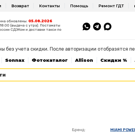
и
Возврат
Контакты
Помощь
Ремонт ГДТ
05.08.2026
ина обновлены:
8:00 (выдача с утра). Постаматы
оссии СДЭКом и доставки такси по
ы без учета скидки. После авторизации отобразятся п
Sonnax
Фотокаталог
Allison
Скидки %
Бренд:
MIAMI POWE