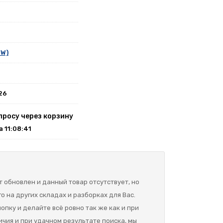
MW)
26
просу через корзину
на 11:08:41
 обновлен и данный товар отсутствует, но
о на других складах и разборках для Вас.
опку и делайте всё ровно так же как и при
ичия и при удачном результате поиска, мы