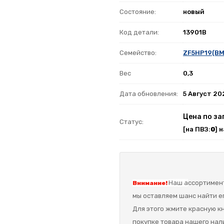
Состояние:
новый
Код детали:
13901B
Семейство:
ZF5HP19(B
Вес
0,3
Дата обновления:
5 Август 20
Цена по за
Статус:
[на ПВЗ:
0
] 
Наш а
ссортимент
Внимание!
мы оставляем шанс найти ег
Для этого жмите красную кн
покупке товара нашего нал