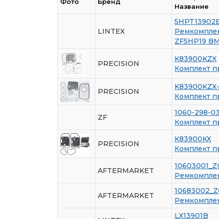
Фото
Бренд
Название
5HPT13902
LINTEX
Ремкомплект
ZF5HP19 B
K83900KZX
PRECISION
Комплект п
K83900KZX
PRECISION
Комплект п
1060-298-0
ZF
Комплект п
K83900KX
PRECISION
Комплект п
10603001_Z
AFTERMARKET
Ремкомплект
10683002_
AFTERMARKET
Ремкомплект
LX13901B