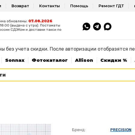
и
Возврат
Контакты
Помощь
Ремонт ГДТ
07.08.2026
ина обновлены:
8:00 (выдача с утра). Постаматы
оссии СДЭКом и доставки такси по
ы без учета скидки. После авторизации отобразятся п
Sonnax
Фотокаталог
Allison
Скидки %
Бренд:
PRECISION