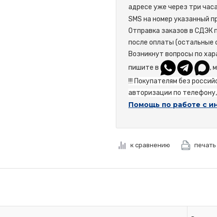
адресе уже через три час
SMS на номер указанный пр
Отправка заказов в СДЭК 
после оплаты (остальные 
Возникнут вопросы по хар
пишите в
, 
!!! Покупателям без росси
авторизации по телефону, 
Помощь по работе с и
к сравнению
печать