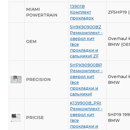
13901B
MIAMI
Комплект
ZF5HP19 
POWERTRAIN
прокладок
5H9K90900BZ
Ремкомплект -
оверол кит
Overhaul k
OEM
(все
BMW (OE
прокладки и
сальники) ZF
5HPK90900BP
Ремкомплект -
оверол кит
Overhaul k
PRECISION
(все
BMW
прокладки и
сальники)
K139900B_PRI
Ремкомплект -
оверол кит
5HP19 19
PRICISE
(все
BMW
прокладки и