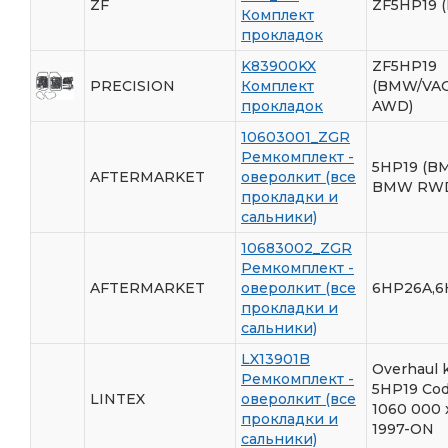
ZF
ZF5HP19 
Комплект
прокладок
K83900KX
ZF5HP19
PRECISION
Комплект
(BMW/VA
прокладок
AWD)
10603001_ZGR
Ремкомплект -
5HP19 (B
AFTERMARKET
оверолкит (все
BMW RW
прокладки и
сальники)
10683002_ZGR
Ремкомплект -
AFTERMARKET
оверолкит (все
6HP26A,6
прокладки и
сальники)
LX13901B
Overhaul k
Ремкомплект -
5HP19 Co
LINTEX
оверолкит (все
1060 000 
прокладки и
1997-ON
сальники)