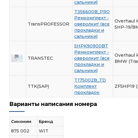
сальники)
T356600B_PR0
Ремкомплект -
Overhaul K
TransPROFESSOR
оверолкит (все
5HP-19/
прокладки и
сальники)
5HPK90900BT
Ремкомплект -
Overhaul k
TRANSTEC
оверолкит (все
BMW (Tran
прокладки и
сальники)
T175002B_TD
TTK(SAP)
Комплект
ZF5HP19 
прокладок
Варианты написания номера
Синоним
Бренд
875 002
WIT