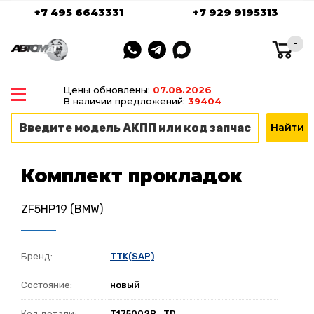
+7 495 6643331
+7 929 9195313
-
Цены обновлены:
07.08.2026
В наличии предложений:
39404
Комплект прокладок
ZF5HP19 (BMW)
Бренд:
TTK(SAP)
Состояние:
новый
Код детали:
T175002B_TD