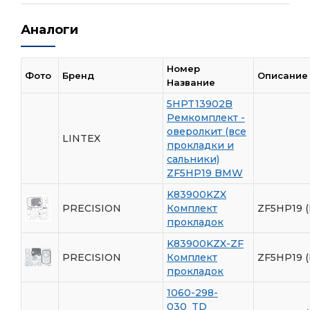
Аналоги
Номер
Фото
Бренд
Описание
Название
5HPT13902B
Ремкомплект -
оверолкит (все
LINTEX
прокладки и
сальники)
ZF5HP19 BMW
K83900KZX
PRECISION
Комплект
ZF5HP19 
прокладок
K83900KZX-ZF
PRECISION
Комплект
ZF5HP19 
прокладок
1060-298-
030_TD