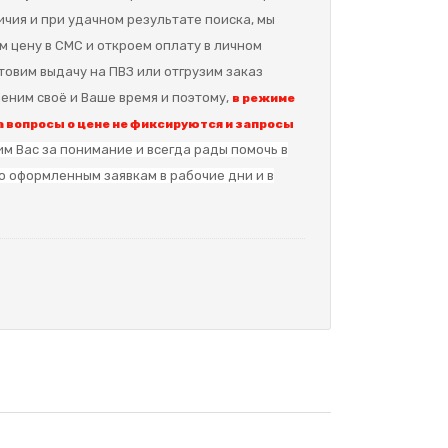
ичия и при удачном результате поиска, мы
м цену в СМС и откроем оплату в личном
отовим выдачу на ПВЗ или отгрузим заказ
еним своё и Ваше время и поэтому,
в режиме
 вопросы о цене не фиксируются и запросы
м Вас за понимание и в
сегда рады помочь в
о оформленным заявкам в рабочие дни и в