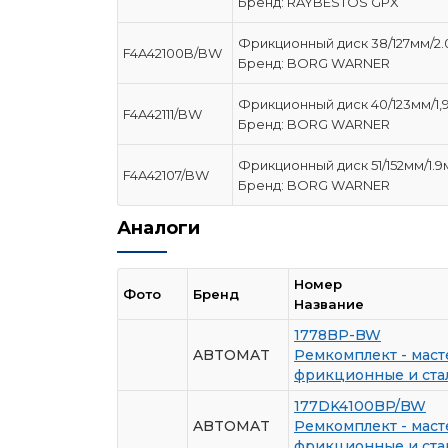
Бренд: RAYBESTOS GPX
Фрикционный диск 38/127мм/2
F4A42100B/BW
Бренд: BORG WARNER
Фрикционный диск 40/123мм/1,
F4A42111/BW
Бренд: BORG WARNER
Фрикционный диск 51/152мм/1.
F4A42107/BW
Бренд: BORG WARNER
Аналоги
Номер
Фото
Бренд
Название
1778BP-BW
ABTOMAT
Ремкомплект - маст
фрикционные и ста
177DK4100BP/BW
ABTOMAT
Ремкомплект - маст
фрикционные и ста