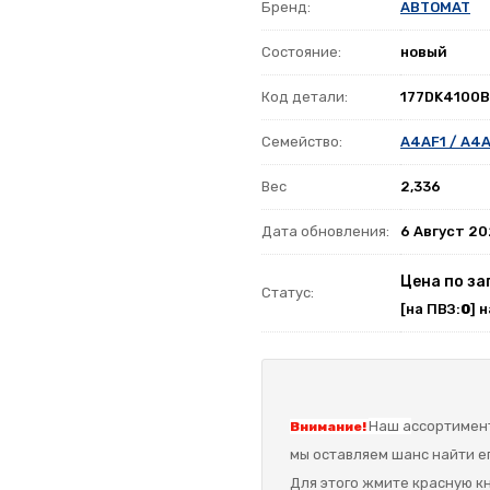
Бренд:
ABTOMAT
Состояние:
новый
Код детали:
177DK4100
Семейство:
A4AF1 / A4A
Вес
2,336
Дата обновления:
6 Август 2
Цена по за
Статус:
[на ПВЗ:
0
] 
Наш а
ссортимент
Внимание!
мы оставляем шанс найти ег
Для этого жмите красную кн