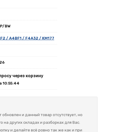
BP/BW
F2 / A4BF1 / F4A32 / KM177
026
просу через корзину
на 10:55:44
 обновлен и данный товар отсутствует, но
о на других складах и разборках для Вас.
опку и делайте всё ровно так же как и при