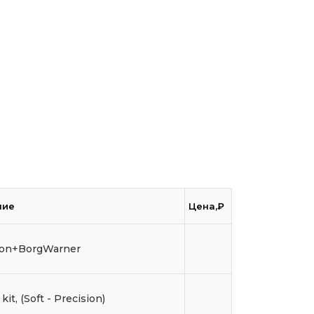
ние
Цена,₽
ion+BorgWarner
kit, (Soft - Precision)