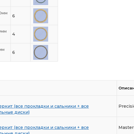
.0мм
6
9мм
4
9мм
6
Описа
еркит (все прокладки и сальники + все
Precis
льные диски)
еркит (все прокладки и сальники + все
Master 
льные диски)