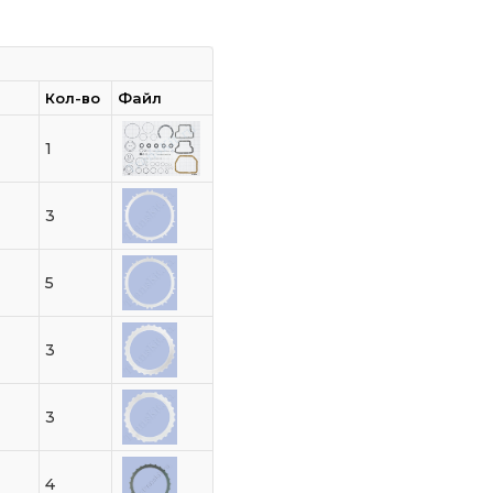
Кол-во
Файл
1
3
5
3
3
4