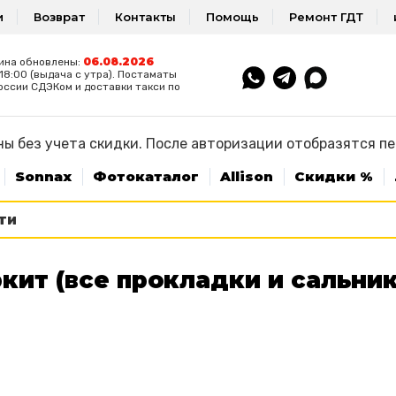
и
Возврат
Контакты
Помощь
Ремонт ГДТ
06.08.2026
ина обновлены:
8:00 (выдача с утра). Постаматы
оссии СДЭКом и доставки такси по
ы без учета скидки. После авторизации отобразятся п
Sonnax
Фотокаталог
Allison
Скидки %
кит (все прокладки и сальни