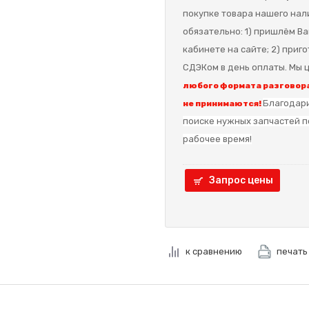
покупке товара нашего нал
обязательно: 1) пришлём Ва
кабинете на сайте; 2) приг
СДЭКом в день оплаты. Мы ц
любого формата разговора
Благодари
не принимаются!
поиске нужных запчастей п
рабочее время!
Запрос цены
к сравнению
печать