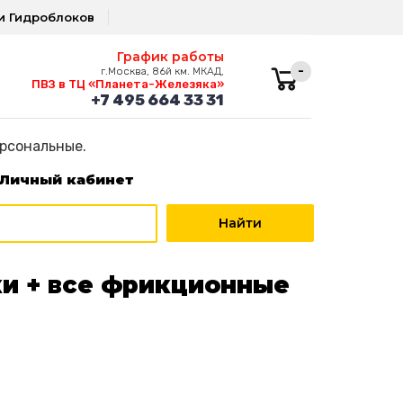
и Гидроблоков
График работы
-
г.Москва, 86й км. МКАД,
ПВЗ в ТЦ «Планета-Железяка»
+7 495 664 33 31
ерсональные.
Личный кабинет
ки + все фрикционные