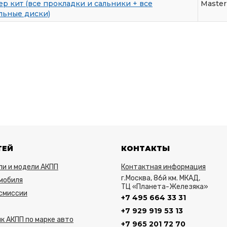
ер кит (все прокладки и сальники + все
Master 
льные диски)
ТЕЙ
КОНТАКТЫ
ли и модели АКПП
Контактная информация
г.Москва, 86й км. МКАД,
мобиля
ТЦ «Планета-Железяка»
нсмиссии
+7 495 664 33 31
+7 929 919 53 13
к АКПП по марке авто
+7 965 201 72 70