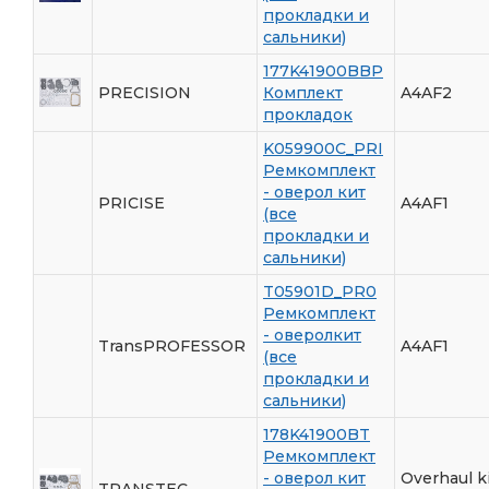
прокладки и
сальники)
177K41900BBP
PRECISION
Комплект
A4AF2
прокладок
K059900C_PRI
Ремкомплект
- оверол кит
PRICISE
A4AF1
(все
прокладки и
сальники)
T05901D_PR0
Ремкомплект
- оверолкит
TransPROFESSOR
A4AF1
(все
прокладки и
сальники)
178K41900BT
Ремкомплект
- оверол кит
Overhaul ki
TRANSTEC