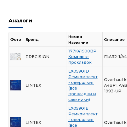
Аналоги
Номер
Фото
Бренд
Описание
Название
177K41900BP
PRECISION
Комплект
F4A32-1/A4
прокладок
LX05901D
Ремкомплект
Overhaul k
- оверолкит
LINTEX
A4BF1, A4
(все
1993-UP
прокладки и
сальники)
LX05901E
Ремкомплект
- оверолкит
LINTEX
Overhaul k
(все