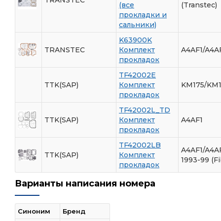
(все
(Transtec)
прокладки и
сальники)
K63900K
TRANSTEC
Комплект
A4AF1/A4AF
прокладок
TF42002E
TTK(SAP)
Комплект
KM175/KM1
прокладок
TF42002L_TD
TTK(SAP)
Комплект
A4AF1
прокладок
TF42002LB
A4AF1/A4A
TTK(SAP)
Комплект
1993-99 (Fi
прокладок
Варианты написания номера
Синоним
Бренд