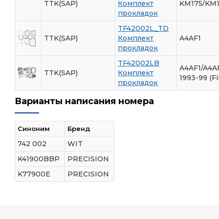
TTK(SAP)
Комплект
KM175/KM1
прокладок
TF42002L_TD
TTK(SAP)
Комплект
A4AF1
прокладок
TF42002LB
A4AF1/A4A
TTK(SAP)
Комплект
1993-99 (Fi
прокладок
Варианты написания номера
Синоним
Бренд
742 002
WIT
K41900BBP
PRECISION
K77900E
PRECISION