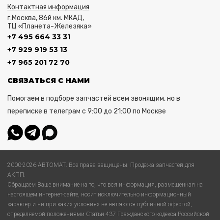
Контактная информация
г.Москва, 86й км. МКАД,
ТЦ «Планета-Железяка»
+7 495 664 33 31
+7 929 919 53 13
+7 965 201 72 70
СВЯЗАТЬСЯ С НАМИ
Помогаем в подборе запчастей всем звонящим, но в
переписке в телеграм с 9:00 до 21:00 по Москве
2000-2026 АВТОМАТ. Все права защищены. Продажа запчастей для
АКПП.
Обращаем Ваше внимание на то, что вся информация, размещенная на
настоящем интернет-сайте, носит исключительно информационный
характер и ни при каких условиях не являются публичной офертой,
определяемой положениями Статьи 437 Гражданского кодекса Российской