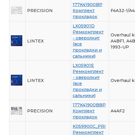
177K41900BP
PRECISION
Комплект
F4A32-1/A4
прокладок
LX05901D
Ремкомплект
Overhaul k
- оверолкит
LINTEX
A4BF1, A4
(все
1993-UP
прокладки и
сальники)
LX05901E
Ремкомплект
- оверолкит
LINTEX
Overhaul k
(все
прокладки и
сальники)
177K41900BBP
PRECISION
Комплект
A4AF2
прокладок
K059900C_PRI
Ремкомплект