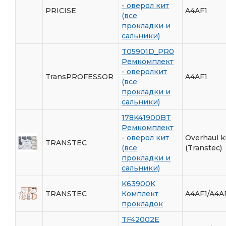
- оверол кит
PRICISE
A4AF1
(все
прокладки и
сальники)
T05901D_PR0
Ремкомплект
- оверолкит
TransPROFESSOR
A4AF1
(все
прокладки и
сальники)
178K41900BT
Ремкомплект
- оверол кит
Overhaul ki
TRANSTEC
(все
(Transtec)
прокладки и
сальники)
K63900K
TRANSTEC
Комплект
A4AF1/A4AF
прокладок
TF42002E