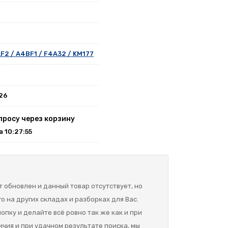
F2 / A4BF1 / F4A32 / KM177
026
просу через корзину
на 10:27:55
 обновлен и данный товар отсутствует, но
о на других складах и разборках для Вас.
опку и делайте всё ровно так же как и при
ичия и при удачном результате поиска, мы