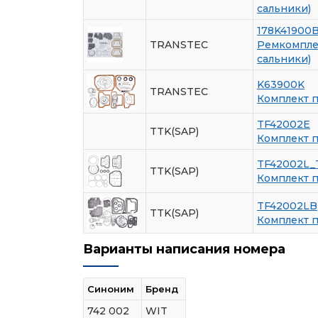
сальники)
178K41900
TRANSTEC
Ремкомплек
сальники)
K63900K
TRANSTEC
Комплект 
TF42002E
TTK(SAP)
Комплект 
TF42002L_
TTK(SAP)
Комплект 
TF42002LB
TTK(SAP)
Комплект 
Варианты написания номера
Синоним
Бренд
742 002
WIT