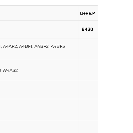
Цена,₽
8430
1, A4AF2, A4BF1, A4BF2, A4BF3
32 W4A32