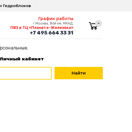
и Гидроблоков
График работы
-
г.Москва, 86й км. МКАД,
ПВЗ в ТЦ «Планета-Железяка»
+7 495 664 33 31
ерсональные.
Личный кабинет