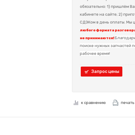
обязательно: 1) пришлём Ва
кабинете на сайте; 2) приг
СДЭКом в день оплаты. Мы ц
любого формата разговора
Благодари
не принимаются!
поиске нужных запчастей п
рабочее время!
Запрос цены
к сравнению
печать