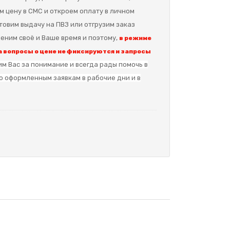
м цену в СМС и откроем оплату в личном
отовим выдачу на ПВЗ или отгрузим заказ
еним своё и Ваше время и поэтому,
в режиме
 вопросы о цене не фиксируются и запросы
м Вас за понимание и в
сегда рады помочь в
о оформленным заявкам в рабочие дни и в