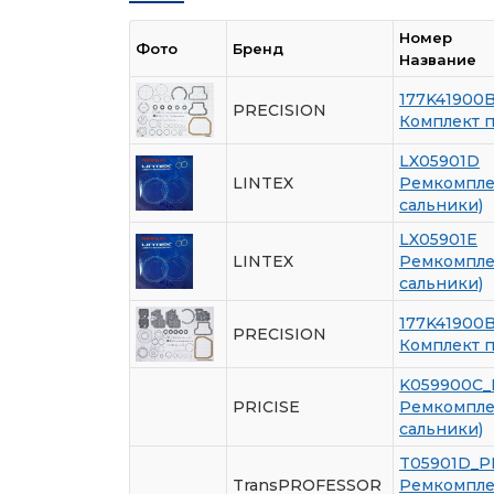
Номер
Фото
Бренд
Название
177K41900
PRECISION
Комплект 
LX05901D
LINTEX
Ремкомплек
сальники)
LX05901E
LINTEX
Ремкомплек
сальники)
177K41900
PRECISION
Комплект 
K059900C_
PRICISE
Ремкомплек
сальники)
T05901D_P
TransPROFESSOR
Ремкомплек