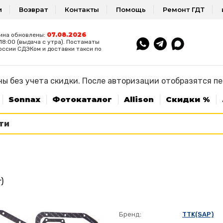
и
Возврат
Контакты
Помощь
Ремонт ГДТ
07.08.2026
ина обновлены:
8:00 (выдача с утра). Постаматы
оссии СДЭКом и доставки такси по
ы без учета скидки. После авторизации отобразятся п
Sonnax
Фотокаталог
Allison
Скидки %
)
Бренд:
TTK(SAP)