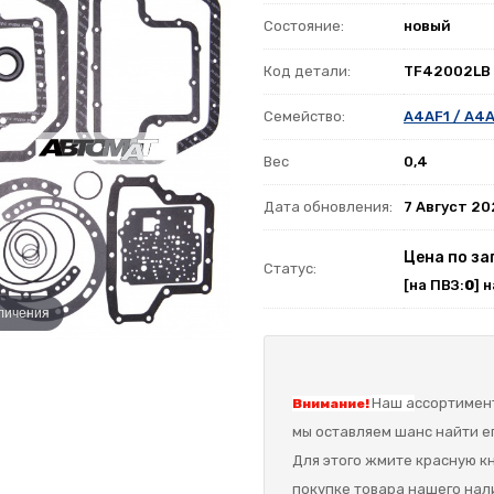
Состояние:
новый
Код детали:
TF42002LB
Семейство:
A4AF1 / A4A
Вес
0,4
Дата обновления:
7 Август 2
Цена по за
Статус:
[на ПВЗ:
0
] 
еличения
Наш а
ссортимент
Внимание!
мы оставляем шанс найти ег
Для этого жмите красную кн
покупке товара нашего нал