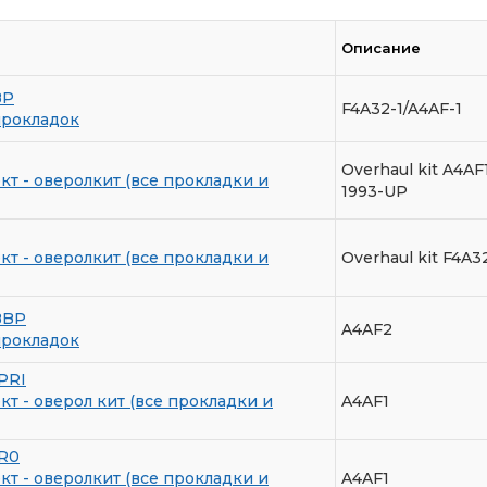
Описание
BP
F4A32-1/A4AF-1
прокладок
Overhaul kit A4AF
т - оверолкит (все прокладки и
1993-UP
т - оверолкит (все прокладки и
Overhaul kit F4A
BBP
A4AF2
прокладок
PRI
т - оверол кит (все прокладки и
A4AF1
R0
т - оверолкит (все прокладки и
A4AF1