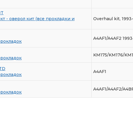
BT
т - оверол кит (все прокладки и
Overhaul kit, 1993
A4AF1/A4AF2 1993
прокладок
KM175/KM176/KM
прокладок
TD
A4AF1
прокладок
A4AF1/A4AF2/A4BF
прокладок