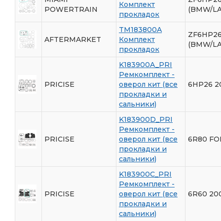
Комплект
POWERTRAIN
(BMW/L
прокладок
TM183800A
ZF6HP26
AFTERMARKET
Комплект
(BMW/L
прокладок
K183900A_PRI
Ремкомплект -
PRICISE
оверол кит (все
6HP26 2
прокладки и
сальники)
K183900D_PRI
Ремкомплект -
PRICISE
оверол кит (все
6R80 FO
прокладки и
сальники)
K183900C_PRI
Ремкомплект -
PRICISE
оверол кит (все
6R60 20
прокладки и
сальники)