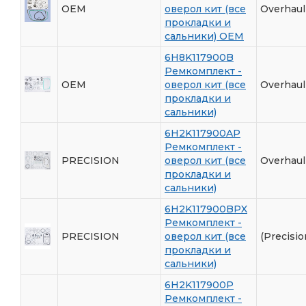
OEM
оверол кит (все
Overhaul
прокладки и
сальники) ОЕМ
6H8K117900B
Ремкомплект -
OEM
оверол кит (все
Overhaul
прокладки и
сальники)
6H2K117900AP
Ремкомплект -
PRECISION
оверол кит (все
Overhaul 
прокладки и
сальники)
6H2K117900BPX
Ремкомплект -
PRECISION
оверол кит (все
(Precisio
прокладки и
сальники)
6H2K117900P
Ремкомплект -