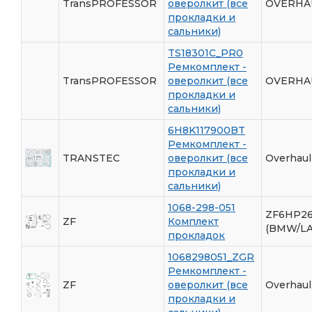
TransPROFESSOR
оверолкит (все
OVERHAU
прокладки и
сальники)
TS18301C_PR0
Ремкомплект -
TransPROFESSOR
оверолкит (все
OVERHAU
прокладки и
сальники)
6H8K117900BT
Ремкомплект -
TRANSTEC
оверолкит (все
Overhaul
прокладки и
сальники)
1068-298-051
ZF6HP26
ZF
Комплект
(BMW/L
прокладок
1068298051_ZGR
Ремкомплект -
ZF
оверолкит (все
Overhaul
прокладки и