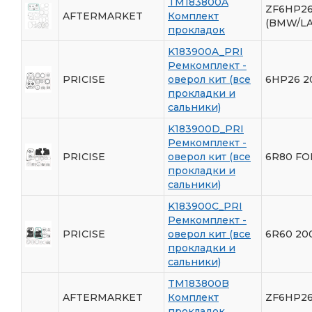
TM183800A
ZF6HP26
AFTERMARKET
Комплект
(BMW/L
прокладок
K183900A_PRI
Ремкомплект -
PRICISE
оверол кит (все
6HP26 2
прокладки и
сальники)
K183900D_PRI
Ремкомплект -
PRICISE
оверол кит (все
6R80 FO
прокладки и
сальники)
K183900C_PRI
Ремкомплект -
PRICISE
оверол кит (все
6R60 20
прокладки и
сальники)
TM183800B
AFTERMARKET
Комплект
ZF6HP26
прокладок