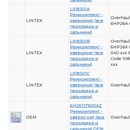
LX18301A
Ремкомплект -
Overhaul
LINTEX
оверолкит (все
6HP26A C
прокладки и
сальники)
LX18301B
Overhaul
Ремкомплект -
6HP26X C
LINTEX
оверолкит (все
040 xxx 
прокладки и
Code 108
сальники)
xxx
LX18301C
Ремкомплект -
LINTEX
оверолкит (все
Overhaul
прокладки и
сальники)
6H2K117900AZ
Ремкомплект -
OEM
оверол кит (все
Overhaul
прокладки и
сальники) ОЕМ