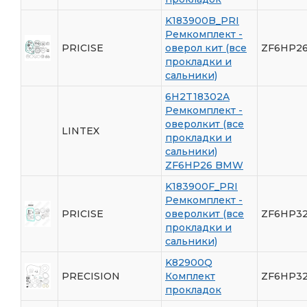
K183900B_PRI
Ремкомплект -
PRICISE
оверол кит (все
ZF6HP26
прокладки и
сальники)
6H2T18302A
Ремкомплект -
оверолкит (все
LINTEX
прокладки и
сальники)
ZF6HP26 BMW
K183900F_PRI
Ремкомплект -
PRICISE
оверолкит (все
ZF6HP3
прокладки и
сальники)
K82900Q
PRECISION
Комплект
ZF6HP32
прокладок