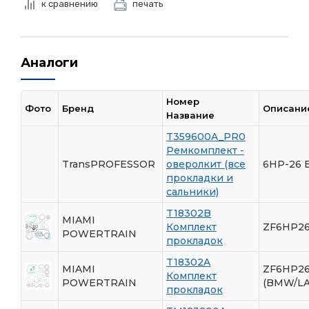
к сравнению
печать
Аналоги
Номер
Фото
Бренд
Описани
Название
T359600A_PR0
Ремкомплект -
TransPROFESSOR
оверолкит (все
6HP-26
прокладки и
сальники)
T18302B
MIAMI
Комплект
ZF6HP26
POWERTRAIN
прокладок
T18302A
MIAMI
ZF6HP26
Комплект
POWERTRAIN
(BMW/L
прокладок