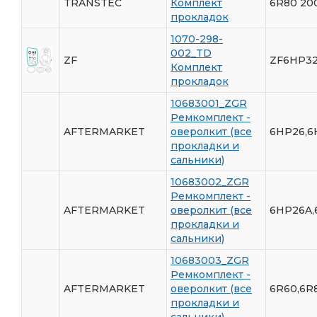
TRANSTEC
Комплект
6R80 20
прокладок
1070-298-
002_TD
ZF
ZF6HP32
Комплект
прокладок
10683001_ZGR
Ремкомплект -
AFTERMARKET
оверолкит (все
6HP26,6
прокладки и
сальники)
10683002_ZGR
Ремкомплект -
AFTERMARKET
оверолкит (все
6HP26A,
прокладки и
сальники)
10683003_ZGR
Ремкомплект -
AFTERMARKET
оверолкит (все
6R60,6R
прокладки и
сальники)