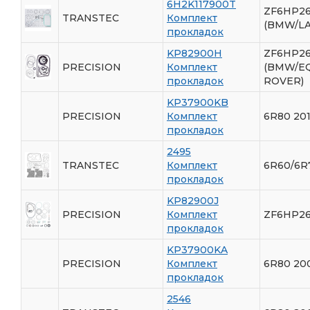
6H2K117900T
ZF6HP26
TRANSTEC
Комплект
(BMW/L
прокладок
KP82900H
ZF6HP26
PRECISION
Комплект
(BMW/E
прокладок
ROVER)
KP37900KB
PRECISION
Комплект
6R80 201
прокладок
2495
TRANSTEC
Комплект
6R60/6R
прокладок
KP82900J
PRECISION
Комплект
ZF6HP26
прокладок
KP37900KA
PRECISION
Комплект
6R80 20
прокладок
2546