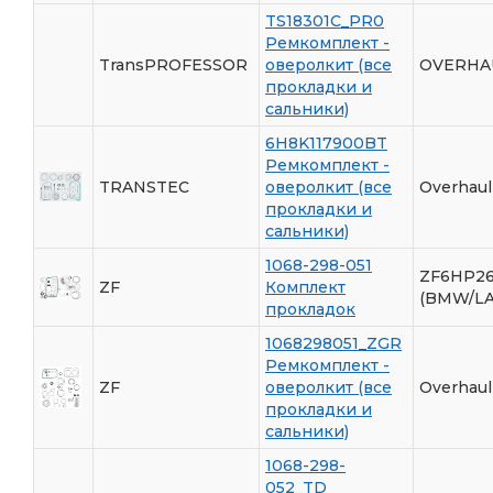
TS18301C_PR0
Ремкомплект -
TransPROFESSOR
оверолкит (все
OVERHAU
прокладки и
сальники)
6H8K117900BT
Ремкомплект -
TRANSTEC
оверолкит (все
Overhaul
прокладки и
сальники)
1068-298-051
ZF6HP26
ZF
Комплект
(BMW/L
прокладок
1068298051_ZGR
Ремкомплект -
ZF
оверолкит (все
Overhaul
прокладки и
сальники)
1068-298-
052_TD