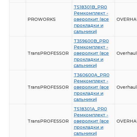
TS18301B_PR0
Ремкомплект -
PROWORKS
оверолкит (все
OVERHAU
прокладки и
сальники)
T359600B_PR0
Ремкомплект -
TransPROFESSOR
оверолкит (все
Overhaul
прокладки и
сальники)
T360600A_PR0
Ремкомплект -
TransPROFESSOR
оверолкит (все
Overhaul
прокладки и
сальники)
TS18301A_PR0
Ремкомплект -
TransPROFESSOR
оверолкит (все
OVERHAU
прокладки и
сальники)