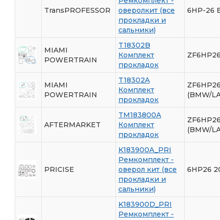
Ремкомплект -
TransPROFESSOR
оверолкит (все
6HP-26
прокладки и
сальники)
T18302B
MIAMI
Комплект
ZF6HP26
POWERTRAIN
прокладок
T18302A
MIAMI
ZF6HP26
Комплект
POWERTRAIN
(BMW/L
прокладок
TM183800A
ZF6HP26
AFTERMARKET
Комплект
(BMW/L
прокладок
K183900A_PRI
Ремкомплект -
PRICISE
оверол кит (все
6HP26 2
прокладки и
сальники)
K183900D_PRI
Ремкомплект -