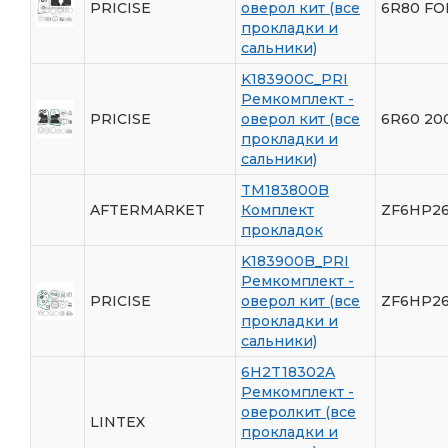
PRICISE
оверол кит (все
6R80 FO
прокладки и
сальники)
K183900C_PRI
Ремкомплект -
PRICISE
оверол кит (все
6R60 20
прокладки и
сальники)
TM183800B
AFTERMARKET
Комплект
ZF6HP26
прокладок
K183900B_PRI
Ремкомплект -
PRICISE
оверол кит (все
ZF6HP26
прокладки и
сальники)
6H2T18302A
Ремкомплект -
оверолкит (все
LINTEX
прокладки и