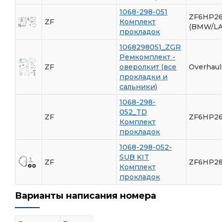
1068-298-051
ZF6HP26
ZF
Комплект
(BMW/L
прокладок
1068298051_ZGR
Ремкомплект -
ZF
оверолкит (все
Overhaul
прокладки и
сальники)
1068-298-
052_TD
ZF
ZF6HP26
Комплект
прокладок
1068-298-052-
SUB KIT
ZF
ZF6HP28
Комплект
прокладок
Варианты написания номера