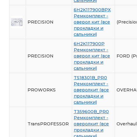
сальники)
6H2K117900BPX
Ремкомплект -
PRECISION
оверол кит (все
(Precisio
прокладки и
сальники)
6H2K117900P
Ремкомплект -
PRECISION
оверол кит (все
FORD (Pr
прокладки и
сальники)
TS18301B_PR0
Ремкомплект -
PROWORKS
оверолкит (все
OVERHAU
прокладки и
сальники)
T359600B_PR0
Ремкомплект -
TransPROFESSOR
оверолкит (все
Overhaul
прокладки и
сальники)