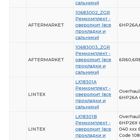
сальники)
10683002_ZGR
Ремкомплект -
AFTERMARKET
оверолкит (все
6HP26A,
прокладки и
сальники)
10683003_ZGR
Ремкомплект -
AFTERMARKET
оверолкит (все
6R60,6R
прокладки и
сальники)
LX18301A
Ремкомплект -
Overhaul
LINTEX
оверолкит (все
6HP26A C
прокладки и
сальники)
LX18301B
Overhaul
Ремкомплект -
6HP26X C
LINTEX
оверолкит (все
040 xxx 
прокладки и
Code 108