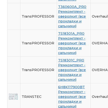
T360600A_PR0
Ремкомплект -
TransPROFESSOR
оверолкит (все
Overhaul
прокладки и
сальники)
TS18301A_PR0
Ремкомплект -
TransPROFESSOR
оверолкит (все
OVERHAU
прокладки и
сальники)
TS18301C_PR0
Ремкомплект -
TransPROFESSOR
оверолкит (все
OVERHAU
прокладки и
сальники)
6H8K117900BT
Ремкомплект -
TRANSTEC
оверолкит (все
Overhaul
прокладки и
сальники)