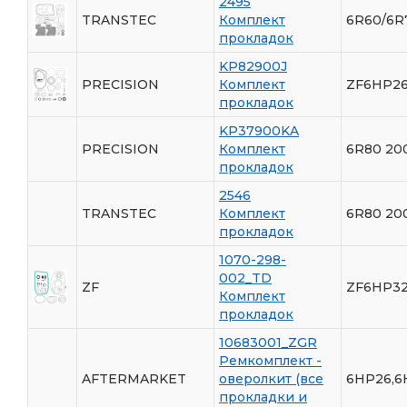
2495
TRANSTEC
Комплект
6R60/6R
прокладок
KP82900J
PRECISION
Комплект
ZF6HP26
прокладок
KP37900KA
PRECISION
Комплект
6R80 20
прокладок
2546
TRANSTEC
Комплект
6R80 20
прокладок
1070-298-
002_TD
ZF
ZF6HP32
Комплект
прокладок
10683001_ZGR
Ремкомплект -
AFTERMARKET
оверолкит (все
6HP26,6
прокладки и