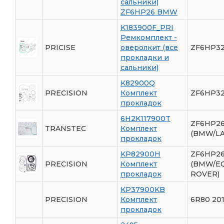
сальники)
ZF6HP26 BMW
K183900F_PRI
Ремкомплект -
PRICISE
оверолкит (все
ZF6HP3
прокладки и
сальники)
K82900Q
PRECISION
Комплект
ZF6HP32
прокладок
6H2K117900T
ZF6HP26
TRANSTEC
Комплект
(BMW/L
прокладок
KP82900H
ZF6HP26
PRECISION
Комплект
(BMW/E
прокладок
ROVER)
KP37900KB
PRECISION
Комплект
6R80 201
прокладок