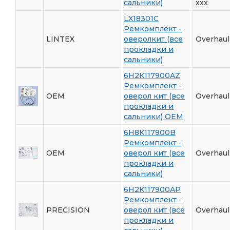
сальники)
xxx
LX18301C
Ремкомплект -
LINTEX
оверолкит (все
Overhaul
прокладки и
сальники)
6H2K117900AZ
Ремкомплект -
OEM
оверол кит (все
Overhaul
прокладки и
сальники) ОЕМ
6H8K117900B
Ремкомплект -
OEM
оверол кит (все
Overhaul
прокладки и
сальники)
6H2K117900AP
Ремкомплект -
PRECISION
оверол кит (все
Overhaul 
прокладки и