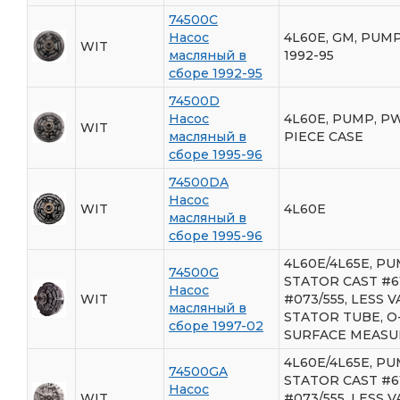
74500C
Насос
4L60E, GM, PUMP
WIT
масляный в
1992-95
сборе 1992-95
74500D
Насос
4L60E, PUMP, PW
WIT
масляный в
PIECE CASE
сборе 1995-96
74500DA
Насос
WIT
4L60E
масляный в
сборе 1995-96
4L60E/4L65E, PUM
74500G
STATOR CAST #61
Насос
WIT
#073/555, LESS V
масляный в
STATOR TUBE, O
сборе 1997-02
SURFACE MEASUR
4L60E/4L65E, PUM
74500GA
STATOR CAST #61
Насос
WIT
#073/555, LESS V