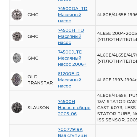
74500DA_TD
GMC
Масляный
4L60E/4L65E 199
насос
74500H_TD
4L65E 2004-2005
GMC
Масляный
(УПЛОТНИТЕЛЬН
насос
74500J_TD
4L60E/4L65E/4L7
GMC
Масляный
(УПЛОТНИТЕЛЬН
насос 2006+
61200E-R
OLD
Масляный
4L60E 1993-1994г
TRANSTAR
насос
4L60E/4L65E, PU
74500H
13V, STATOR CAS
SLAUSON
Насос в сборе
CAST #073, LESS
2005-06
STATOR TUBE, N
ISS SENSOR, 200
70077919K
Вал ступицы