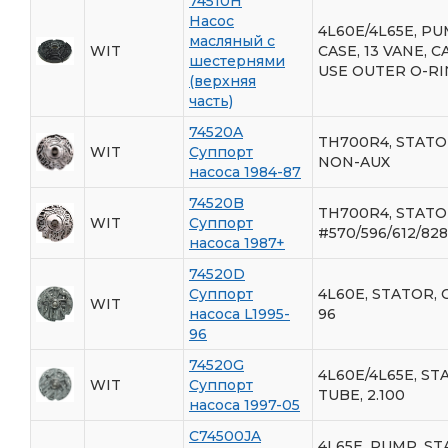
74510H
Насос
4L60E/4L65E, PU
масляный с
WIT
CASE, 13 VANE, C
шестернями
USE OUTER O-RI
(верхняя
часть)
74520A
TH700R4, STATO
WIT
Суппорт
NON-AUX
насоса 1984-87
74520B
TH700R4, STATOR
WIT
Суппорт
#570/596/612/828
насоса 1987+
74520D
Суппорт
4L60E, STATOR, C
WIT
насоса L1995-
96
96
74520G
4L60E/4L65E, ST
WIT
Суппорт
TUBE, 2.100
насоса 1997-05
C74500JA
4L65E, PUMP, S