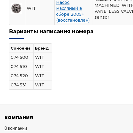
Насос
MACHINED, WITH 
WIT
масляный в
VANE, LESS VALVE
сборе 2005+
sensor
(восстановлен)
Варианты написания номера
Синоним
Бренд
074 500
WIT
074 510
WIT
074 520
WIT
074 531
WIT
КОМПАНИЯ
О компании