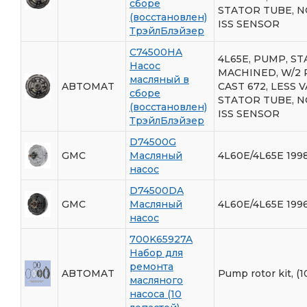
сборе
STATOR TUBE, N
(восстановлен)
ISS SENSOR
ТрэйлБлэйзер
C74500HA
4L65E, PUMP, S
Насос
MACHINED, W/2 P
масляный в
ABTOMAT
CAST 672, LESS V
сборе
STATOR TUBE, N
(восстановлен)
ISS SENSOR
ТрэйлБлэйзер
D74500G
GMC
Масляный
4L60E/4L65E 199
насос
D74500DA
GMC
Масляный
4L60E/4L65E 199
насос
700K65927A
Набор для
ремонта
ABTOMAT
Pump rotor kit, (
масляного
насоса (10