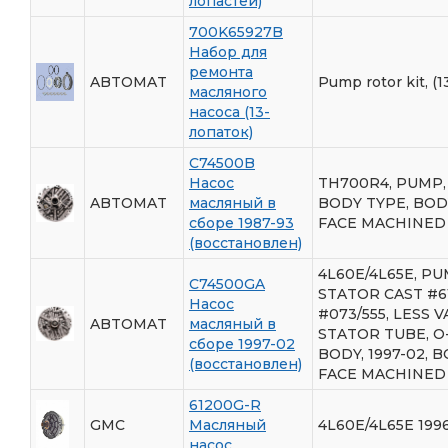
лопастей)
700K65927B
Набор для
ремонта
ABTOMAT
Pump rotor kit, (1
масляного
насоса (13-
лопаток)
C74500B
Насос
TH700R4, PUMP,
ABTOMAT
масляный в
BODY TYPE, BO
сборе 1987-93
FACE MACHINED
(восстановлен)
4L60E/4L65E, PUM
C74500GA
STATOR CAST #61
Насос
#073/555, LESS V
ABTOMAT
масляный в
STATOR TUBE, O
сборе 1997-02
BODY, 1997-02,
(восстановлен)
FACE MACHINED
61200G-R
GMC
Масляный
4L60E/4L65E 199
насос