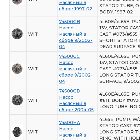
масляный в
STATOR TUBE, O
сборе 1997-02
BODY, 1997-02
74500GB
4L60E/4L65E, PU
Насос
13V, STATOR CAS
WIT
масляный в
CAST #073/#555, 
сборе 9/2002-
SHORT STATOR T
04
REAR SURFACE, 
74500GC
4L60E/4L65E, PU
Насос
13V, STATOR CAS
WIT
масляный в
CAST #073/#555, 
сборе 9/2002-
LONG STATOR TU
04
SURFACE, 9/2002
74500GD
4L60E/4L65E, PU
Насос
WIT
#611, BODY #073,
масляный в
LONG TUBE, NO 
сборе 2004-05
4L65E, PUMP, W/2
74500HA
STATOR CAST 672,
Насос
WIT
LONG STATOR TU
масляный в
RING, WITH HOLE