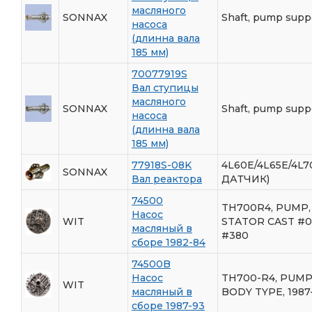
масляного
SONNAX
Shaft, pump supp
насоса
(длинна вала
185 мм)
70077919S
Вал ступицы
масляного
SONNAX
Shaft, pump supp
насоса
(длинна вала
185 мм)
77918S-08K
4L60E/4L65E/4L7
SONNAX
Вал реактора
ДАТЧИК)
74500
TH700R4, PUMP,
Насос
WIT
STATOR CAST #0
масляный в
#380
сборе 1982-84
74500B
Насос
TH700-R4, PUMP
WIT
масляный в
BODY TYPE, 1987
сборе 1987-93