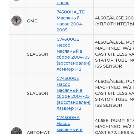
насос
74500HA_TD
Масляный
4L60E/4L65E 200
GMC
насос 2004-
(УПЛОТНИТЕЛЬН
2005
C74500GE
4L60E/4L65E, P
Насос
MACHINED, W/2 P
масляный в
SLAUSON
CAST 611, LESS V
сборе 2004-05
STATOR TUBE, N
(восстановлен)
ISS SENSOR
Хаммер Н2
C74500GE
4L60E/4L65E, P
Насос
MACHINED, W/2 P
масляный в
SLAUSON
CAST 611, LESS V
сборе 2004-05
STATOR TUBE, N
(восстановлен)
ISS SENSOR
Хаммер Н2
C74500HA
4L65E, PUMP, S
Насос
MACHINED, W/2 P
масляный в
ABTOMAT
CAST 672, LESS V