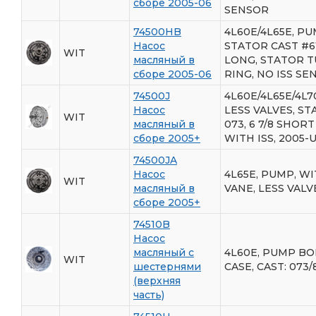
сборе 2005-06
SENSOR
74500HB
4L60E/4L65E, PUM
Насос
STATOR CAST #611
WIT
масляный в
LONG, STATOR T
сборе 2005-06
RING, NO ISS SE
74500J
4L60E/4L65E/4L7
Насос
LESS VALVES, ST
WIT
масляный в
073, 6 7/8 SHOR
сборе 2005+
WITH ISS, 2005-
74500JA
Насос
4L65E, PUMP, WI
WIT
масляный в
VANE, LESS VALVE
сборе 2005+
74510B
Насос
масляный с
4L60E, PUMP BOD
WIT
шестернями
CASE, CAST: 073/8
(верхняя
часть)