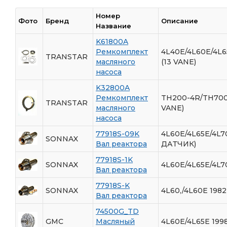
Номер
Фото
Бренд
Описание
Название
K61800A
Ремкомплект
4L40E/4L60E/4L6
TRANSTAR
масляного
(13 VANE)
насоса
K32800A
Ремкомплект
TH200-4R/TH700-
TRANSTAR
масляного
VANE)
насоса
77918S-09K
4L60E/4L65E/4L7
SONNAX
Вал реактора
ДАТЧИК)
77918S-1K
SONNAX
4L60E/4L65E/4L7
Вал реактора
77918S-K
SONNAX
4L60,/4L60E 198
Вал реактора
74500G_TD
GMC
Масляный
4L60E/4L65E 199