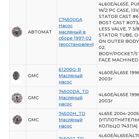
4L60E/4L65E, PU
W/2 PC CASE, 13V
STATOR CAST #61
C74500GA
BOST CAST #073/
Насос
LESS VALVE, 7 3
ABTOMAT
масляный в
STATOR TUBE, O
сборе 1997-02
ON OUTER BODY,
(восстановлен)
02,
BODY/POCKET/S
FACE MACHINED
61200G-R
4L60E/4L65E 199
GMC
Масляный
2003г
насос
74500DA_TD
4L60E/4L65E 199
GMC
Масляный
2003г
насос
74500H_TD
4L65E 2004-2005
GMC
Масляный
(УПЛОТНИТЕЛЬ
насос
КОЛЬЦО 74311A)
4L60E/4L65E/4L7
74500J_TD