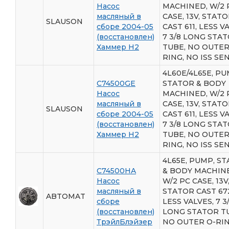
Насос
MACHINED, W/2 
масляный в
CASE, 13V, STAT
SLAUSON
сборе 2004-05
CAST 611, LESS V
(восстановлен)
7 3/8 LONG STA
Хаммер Н2
TUBE, NO OUTER
RING, NO ISS SE
4L60E/4L65E, PU
C74500GE
STATOR & BODY
Насос
MACHINED, W/2 
масляный в
CASE, 13V, STAT
SLAUSON
сборе 2004-05
CAST 611, LESS V
(восстановлен)
7 3/8 LONG STA
Хаммер Н2
TUBE, NO OUTER
RING, NO ISS SE
4L65E, PUMP, S
C74500HA
& BODY MACHIN
Насос
W/2 PC CASE, 13V
масляный в
STATOR CAST 67
ABTOMAT
сборе
LESS VALVES, 7 3
(восстановлен)
LONG STATOR T
ТрэйлБлэйзер
NO OUTER O-RIN