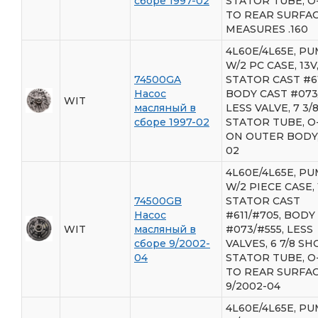
сборе 1997-02
STATOR TUBE, O
TO REAR SURFA
MEASURES .160
4L60E/4L65E, PU
W/2 PC CASE, 13V
74500GA
STATOR CAST #61
Насос
BODY CAST #073/
WIT
масляный в
LESS VALVE, 7 3
сборе 1997-02
STATOR TUBE, O
ON OUTER BODY,
02
4L60E/4L65E, P
W/2 PIECE CASE, 
74500GB
STATOR CAST
Насос
#611/#705, BODY
WIT
масляный в
#073/#555, LESS
сборе 9/2002-
VALVES, 6 7/8 S
04
STATOR TUBE, O
TO REAR SURFAC
9/2002-04
4L60E/4L65E, P