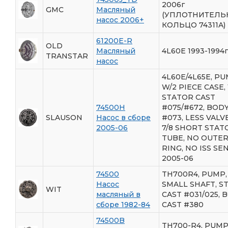
2006г
GMC
Масляный
(УПЛОТНИТЕЛЬ
насос 2006+
КОЛЬЦО 74311A)
61200E-R
OLD
Масляный
4L60E 1993-1994г
TRANSTAR
насос
4L60E/4L65E, P
W/2 PIECE CASE, 
STATOR CAST
74500H
#075/#672, BOD
SLAUSON
Насос в сборе
#073, LESS VALVE
2005-06
7/8 SHORT STAT
TUBE, NO OUTER
RING, NO ISS SE
2005-06
74500
TH700R4, PUMP,
Насос
SMALL SHAFT, S
WIT
масляный в
CAST #031/025, 
сборе 1982-84
CAST #380
74500B
TH700-R4, PUMP