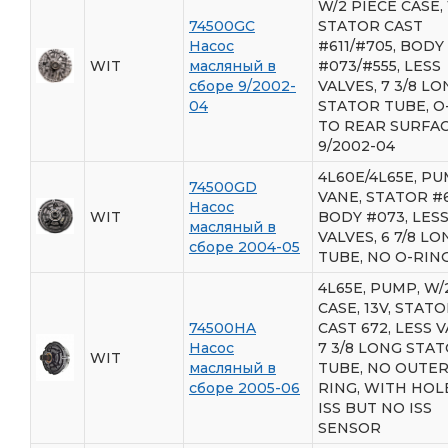
W/2 PIECE CASE, 
74500GC
STATOR CAST
Насос
#611/#705, BODY
WIT
масляный в
#073/#555, LESS
сборе 9/2002-
VALVES, 7 3/8 L
04
STATOR TUBE, O
TO REAR SURFAC
9/2002-04
4L60E/4L65E, PU
74500GD
VANE, STATOR #6
Насос
WIT
BODY #073, LES
масляный в
VALVES, 6 7/8 LO
сборе 2004-05
TUBE, NO O-RIN
4L65E, PUMP, W/
CASE, 13V, STAT
74500HA
CAST 672, LESS V
Насос
7 3/8 LONG STA
WIT
масляный в
TUBE, NO OUTER
сборе 2005-06
RING, WITH HOL
ISS BUT NO ISS
SENSOR