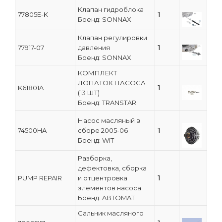
Клапан гидроблока
1
77805E-K
Бренд: SONNAX
Клапан регулировки
1
77917-07
давления
Бренд: SONNAX
КОМПЛЕКТ
ЛОПАТОК НАСОСА
1
K61801A
(13 ШТ)
Бренд: TRANSTAR
Насос масляный в
1
74500HA
сборе 2005-06
Бренд: WIT
Разборка,
дефектовка, сборка
1
PUMP REPAIR
и отцентровка
элементов насоса
Бренд: ABTOMAT
Сальник масляного