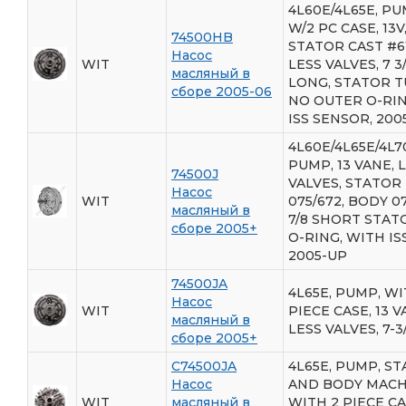
4L60E/4L65E, PU
W/2 PC CASE, 13V
74500HB
STATOR CAST #61
Насос
WIT
LESS VALVES, 7 3
масляный в
LONG, STATOR T
сборе 2005-06
NO OUTER O-RIN
ISS SENSOR, 200
4L60E/4L65E/4L7
PUMP, 13 VANE, 
74500J
VALVES, STATOR
Насос
WIT
075/672, BODY 07
масляный в
7/8 SHORT STAT
сборе 2005+
O-RING, WITH ISS
2005-UP
74500JA
4L65E, PUMP, WI
Насос
WIT
PIECE CASE, 13 V
масляный в
LESS VALVES, 7-3
сборе 2005+
C74500JA
4L65E, PUMP, S
Насос
AND BODY MACH
WIT
масляный в
WITH 2 PIECE CA