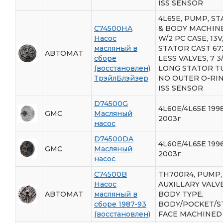
ISS SENSOR
4L65E, PUMP, S
C74500HA
& BODY MACHIN
Насос
W/2 PC CASE, 13V
масляный в
STATOR CAST 67
ABTOMAT
сборе
LESS VALVES, 7 3
(восстановлен)
LONG STATOR T
ТрэйлБлэйзер
NO OUTER O-RIN
ISS SENSOR
D74500G
4L60E/4L65E 199
GMC
Масляный
2003г
насос
D74500DA
4L60E/4L65E 199
GMC
Масляный
2003г
насос
C74500B
TH700R4, PUMP,
Насос
AUXILLARY VALV
ABTOMAT
масляный в
BODY TYPE,
сборе 1987-93
BODY/POCKET/S
(восстановлен)
FACE MACHINED