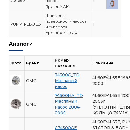
1
70065151
насоса
Бренд: NOK
Шлифовка
поверхности насоса
1
PUMP_REBUILD
и суппорта
Бренд: ABTOMAT
Аналоги
Номер
Фото
Бренд
Описание
Название
74500G_TD
4L60E/4L65E 199
GMC
Масляный
2003г
насос
74500HA_TD
4L60E/4L65E 200
Масляный
2005г
GMC
насос 2004-
(УПЛОТНИТЕЛЬ
2005
КОЛЬЦО 74311A)
4L60E/4L65E, PU
C74500GE
STATOR & BODY