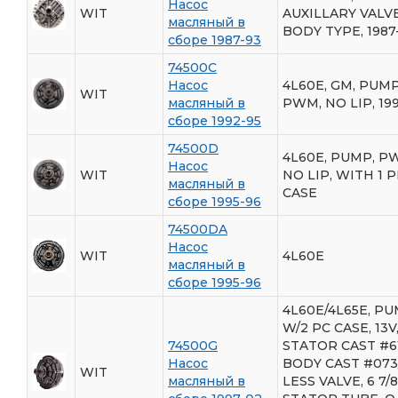
Насос
WIT
AUXILLARY VALV
масляный в
BODY TYPE, 1987
сборе 1987-93
74500C
Насос
4L60E, GM, PUM
WIT
масляный в
PWM, NO LIP, 19
сборе 1992-95
74500D
4L60E, PUMP, P
Насос
WIT
NO LIP, WITH 1 
масляный в
CASE
сборе 1995-96
74500DA
Насос
WIT
4L60E
масляный в
сборе 1995-96
4L60E/4L65E, PU
W/2 PC CASE, 13V
74500G
STATOR CAST #61
Насос
BODY CAST #073/
WIT
масляный в
LESS VALVE, 6 7/