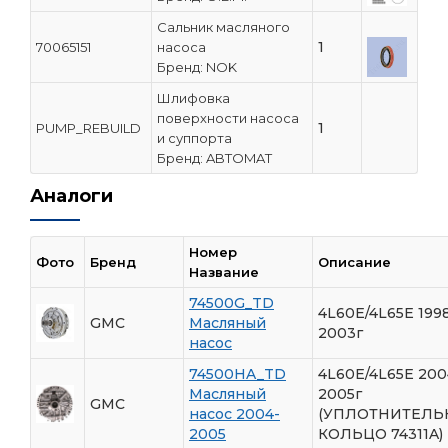
Сальник масляного
1
70065151
насоса
Бренд: NOK
Шлифовка
поверхности насоса
1
PUMP_REBUILD
и суппорта
Бренд: ABTOMAT
Аналоги
Номер
Фото
Бренд
Описание
Название
74500G_TD
4L60E/4L65E 199
GMC
Масляный
2003г
насос
74500HA_TD
4L60E/4L65E 200
Масляный
2005г
GMC
насос 2004-
(УПЛОТНИТЕЛЬ
2005
КОЛЬЦО 74311A)