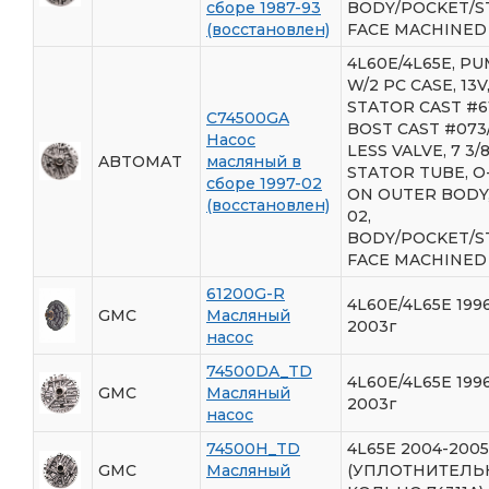
сборе 1987-93
BODY/POCKET/S
(восстановлен)
FACE MACHINED
4L60E/4L65E, PU
W/2 PC CASE, 13V
STATOR CAST #61
C74500GA
BOST CAST #073/
Насос
LESS VALVE, 7 3
ABTOMAT
масляный в
STATOR TUBE, O
сборе 1997-02
ON OUTER BODY,
(восстановлен)
02,
BODY/POCKET/S
FACE MACHINED
61200G-R
4L60E/4L65E 199
GMC
Масляный
2003г
насос
74500DA_TD
4L60E/4L65E 199
GMC
Масляный
2003г
насос
74500H_TD
4L65E 2004-2005
GMC
Масляный
(УПЛОТНИТЕЛЬ