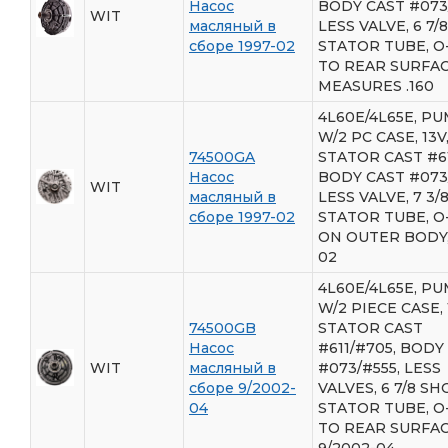
Насос
BODY CAST #073/
WIT
масляный в
LESS VALVE, 6 7/
сборе 1997-02
STATOR TUBE, O
TO REAR SURFA
MEASURES .160
4L60E/4L65E, PU
W/2 PC CASE, 13V
74500GA
STATOR CAST #61
Насос
BODY CAST #073/
WIT
масляный в
LESS VALVE, 7 3
сборе 1997-02
STATOR TUBE, O
ON OUTER BODY,
02
4L60E/4L65E, P
W/2 PIECE CASE, 
74500GB
STATOR CAST
Насос
#611/#705, BODY
WIT
масляный в
#073/#555, LESS
сборе 9/2002-
VALVES, 6 7/8 S
04
STATOR TUBE, O
TO REAR SURFAC