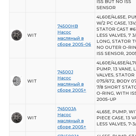
ISS BUT NO ISS
SENSOR
4L60E/4L65E, PU
W/2 PC CASE, 13V
74500HB
STATOR CAST #61
Насос
WIT
LESS VALVES, 7 3
масляный в
LONG, STATOR T
сборе 2005-06
NO OUTER O-RIN
ISS SENSOR, 200
4L60E/4L65E/4L7
PUMP, 13 VANE, 
74500J
VALVES, STATOR
Насос
WIT
075/672, BODY 07
масляный в
7/8 SHORT STAT
сборе 2005+
O-RING, WITH ISS
2005-UP
74500JA
4L65E, PUMP, WI
Насос
WIT
PIECE CASE, 13 V
масляный в
LESS VALVES, 7-3
сборе 2005+