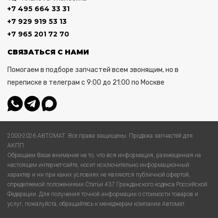
+7 495 664 33 31
+7 929 919 53 13
+7 965 201 72 70
СВЯЗАТЬСЯ С НАМИ
Помогаем в подборе запчастей всем звонящим, но в
переписке в телеграм с 9:00 до 21:00 по Москве
2000-2026 АВТОМАТ. Все права защищены. Продажа запчастей для
АКПП.
Обращаем Ваше внимание на то, что вся информация, размещенная на
настоящем интернет-сайте, носит исключительно информационный
характер и ни при каких условиях не являются публичной офертой,
определяемой положениями Статьи 437 Гражданского кодекса Российской
Федерации. Для получения точной информации о стоимости товаров и
услуг, пожалуйста, обращайтесь к менеджерам компании Автомат.