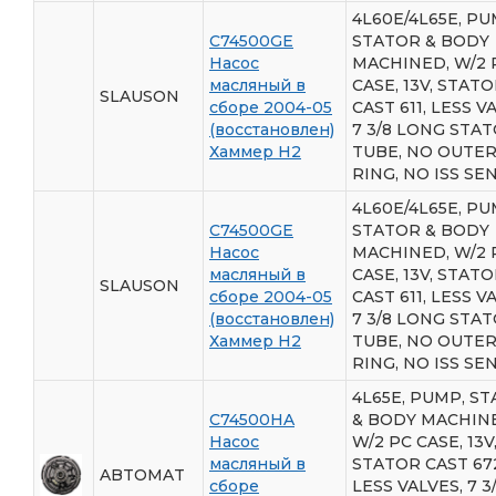
4L60E/4L65E, PU
C74500GE
STATOR & BODY
Насос
MACHINED, W/2 
масляный в
CASE, 13V, STAT
SLAUSON
сборе 2004-05
CAST 611, LESS V
(восстановлен)
7 3/8 LONG STA
Хаммер Н2
TUBE, NO OUTER
RING, NO ISS SE
4L60E/4L65E, PU
C74500GE
STATOR & BODY
Насос
MACHINED, W/2 
масляный в
CASE, 13V, STAT
SLAUSON
сборе 2004-05
CAST 611, LESS V
(восстановлен)
7 3/8 LONG STA
Хаммер Н2
TUBE, NO OUTER
RING, NO ISS SE
4L65E, PUMP, S
C74500HA
& BODY MACHIN
Насос
W/2 PC CASE, 13V
масляный в
STATOR CAST 67
ABTOMAT
сборе
LESS VALVES, 7 3