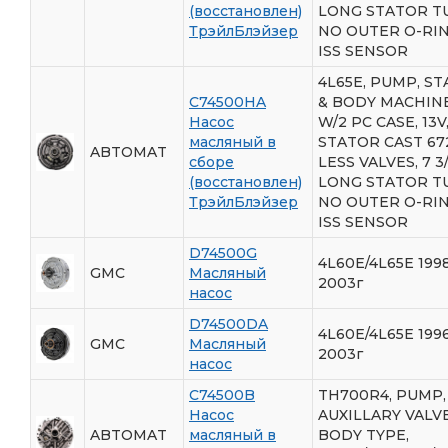
(восстановлен)
LONG STATOR T
ТрэйлБлэйзер
NO OUTER O-RIN
ISS SENSOR
4L65E, PUMP, S
C74500HA
& BODY MACHIN
Насос
W/2 PC CASE, 13V
масляный в
STATOR CAST 67
ABTOMAT
сборе
LESS VALVES, 7 3
(восстановлен)
LONG STATOR T
ТрэйлБлэйзер
NO OUTER O-RIN
ISS SENSOR
D74500G
4L60E/4L65E 199
GMC
Масляный
2003г
насос
D74500DA
4L60E/4L65E 199
GMC
Масляный
2003г
насос
C74500B
TH700R4, PUMP,
Насос
AUXILLARY VALV
ABTOMAT
масляный в
BODY TYPE,