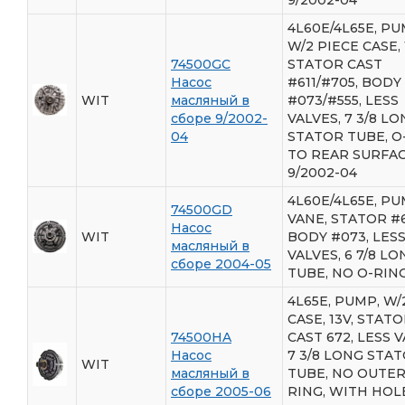
9/2002-04
4L60E/4L65E, P
W/2 PIECE CASE, 
74500GC
STATOR CAST
Насос
#611/#705, BODY
WIT
масляный в
#073/#555, LESS
сборе 9/2002-
VALVES, 7 3/8 L
04
STATOR TUBE, O
TO REAR SURFAC
9/2002-04
4L60E/4L65E, PU
74500GD
VANE, STATOR #6
Насос
WIT
BODY #073, LES
масляный в
VALVES, 6 7/8 LO
сборе 2004-05
TUBE, NO O-RIN
4L65E, PUMP, W/
CASE, 13V, STAT
74500HA
CAST 672, LESS V
Насос
7 3/8 LONG STA
WIT
масляный в
TUBE, NO OUTER
сборе 2005-06
RING, WITH HOL