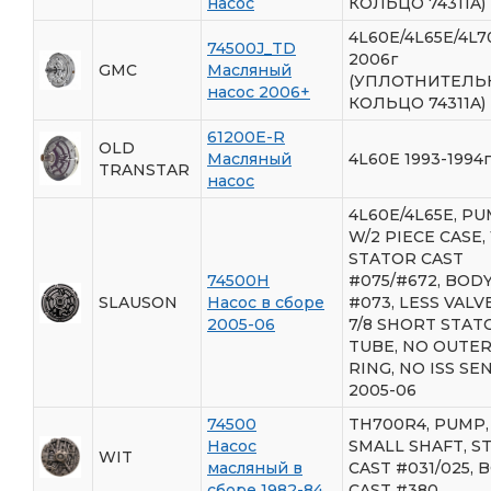
насос
КОЛЬЦО 74311A)
4L60E/4L65E/4L7
74500J_TD
2006г
GMC
Масляный
(УПЛОТНИТЕЛЬ
насос 2006+
КОЛЬЦО 74311A)
61200E-R
OLD
Масляный
4L60E 1993-1994г
TRANSTAR
насос
4L60E/4L65E, P
W/2 PIECE CASE, 
STATOR CAST
74500H
#075/#672, BOD
SLAUSON
Насос в сборе
#073, LESS VALVE
2005-06
7/8 SHORT STAT
TUBE, NO OUTER
RING, NO ISS SE
2005-06
74500
TH700R4, PUMP,
Насос
SMALL SHAFT, S
WIT
масляный в
CAST #031/025, 
сборе 1982-84
CAST #380