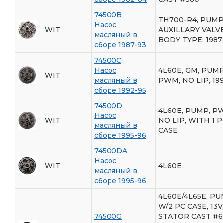
74500B
TH700-R4, PUMP
Насос
WIT
AUXILLARY VALV
масляный в
BODY TYPE, 1987
сборе 1987-93
74500C
Насос
4L60E, GM, PUM
WIT
масляный в
PWM, NO LIP, 19
сборе 1992-95
74500D
4L60E, PUMP, P
Насос
WIT
NO LIP, WITH 1 
масляный в
CASE
сборе 1995-96
74500DA
Насос
WIT
4L60E
масляный в
сборе 1995-96
4L60E/4L65E, PU
W/2 PC CASE, 13V
74500G
STATOR CAST #61