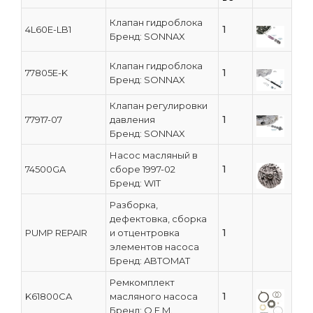
Клапан гидроблока
1
4L60E-LB1
Бренд: SONNAX
Клапан гидроблока
1
77805E-K
Бренд: SONNAX
Клапан регулировки
1
77917-07
давления
Бренд: SONNAX
Насос масляный в
1
74500GA
сборе 1997-02
Бренд: WIT
Разборка,
дефектовка, сборка
1
PUMP REPAIR
и отцентровка
элементов насоса
Бренд: ABTOMAT
Ремкомплект
1
K61800CA
масляного насоса
Бренд: O.E.M.