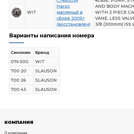
C74500JA
4L65E, PUMP, S
Насос
AND BODY MACH
WIT
масляный в
WITH 2 PIECE CA
сборе 2005+
VANE, LESS VALVE
(восстановлен)
3/8 (300mm) ISS 
Варианты написания номера
Синоним
Бренд
074 500
WIT
700 20
SLAUSON
700 26
SLAUSON
700 43
SLAUSON
КОМПАНИЯ
О компании