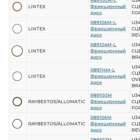
R89100M-L
U3
LINTEX
Фрикционный
СЦ
диск
FO
R89106M-L
U3
LINTEX
Фрикционный
СЦ
диск
RE
R89104M-L
U3
LINTEX
Фрикционный
СЦ
диск
BR
U3
R89114M-L
СЦ
LINTEX
Фрикционный
OV
диск
BR
R89100M
U3
RAYBESTOS/ALLOMATIC
Фрикционный
СЦ
диск
FO
R89106M
U3
RAYBESTOS/ALLOMATIC
Фрикционный
СЦ
диск
RE
R89102M
U3