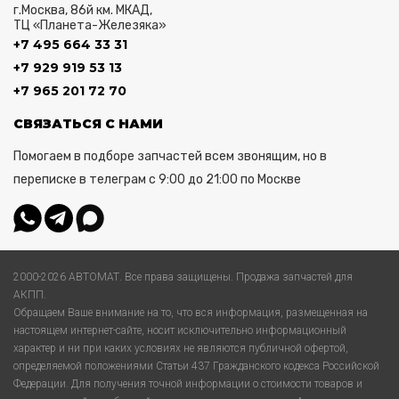
г.Москва, 86й км. МКАД,
ТЦ «Планета-Железяка»
+7 495 664 33 31
+7 929 919 53 13
+7 965 201 72 70
СВЯЗАТЬСЯ С НАМИ
Помогаем в подборе запчастей всем звонящим, но в
переписке в телеграм с 9:00 до 21:00 по Москве
2000-2026 АВТОМАТ. Все права защищены. Продажа запчастей для
АКПП.
Обращаем Ваше внимание на то, что вся информация, размещенная на
настоящем интернет-сайте, носит исключительно информационный
характер и ни при каких условиях не являются публичной офертой,
определяемой положениями Статьи 437 Гражданского кодекса Российской
Федерации. Для получения точной информации о стоимости товаров и