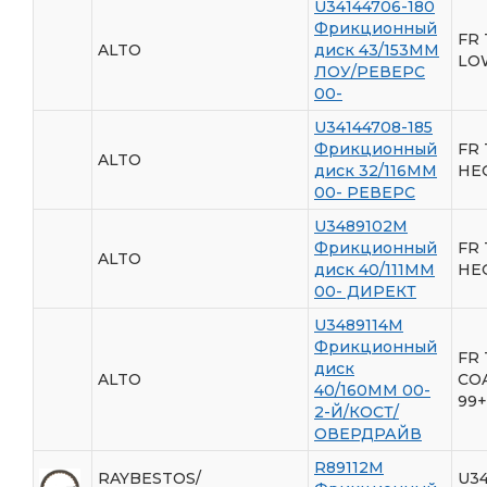
U34144706-180
Фрикционный
FR 
ALTO
диск 43/153ММ
LO
ЛОУ/РЕВЕРС
00-
U34144708-185
Фрикционный
FR 
ALTO
диск 32/116ММ
HE
00- РЕВЕРС
U3489102M
Фрикционный
FR 
ALTO
диск 40/111ММ
HE
00- ДИРЕКТ
U3489114M
Фрикционный
FR 
диск
ALTO
CO
40/160ММ 00-
99+
2-Й/КОСТ/
ОВЕРДРАЙВ
R89112M
RAYBESTOS/
U3