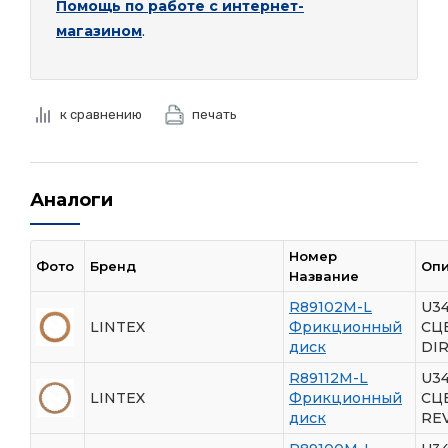
Помощь по работе с интернет-
магазином
.
к сравнению
печать
Аналоги
Номер
Фото
Бренд
Оп
Название
R89102M-L
U3
LINTEX
Фрикционный
СЦ
диск
DI
R89112M-L
U3
LINTEX
Фрикционный
СЦ
диск
RE