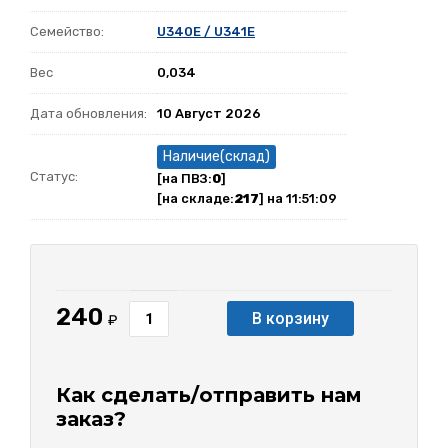
Семейство:
U340E / U341E
Вес
0,034
Дата обновления:
10 Август 2026
Наличие(склад)
Статус:
[на ПВЗ:
0
]
[на складе:
217
] на 11:51:09
240
В корзину
₽
Как сделать/отправить нам
заказ?