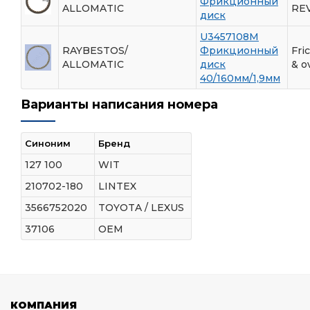
Фрикционный
ALLOMATIC
RE
диск
U3457108M
RAYBESTOS/
Фрикционный
Fri
ALLOMATIC
диск
& o
40/160мм/1,9мм
Варианты написания номера
Синоним
Бренд
127 100
WIT
210702-180
LINTEX
3566752020
TOYOTA / LEXUS
37106
OEM
КОМПАНИЯ