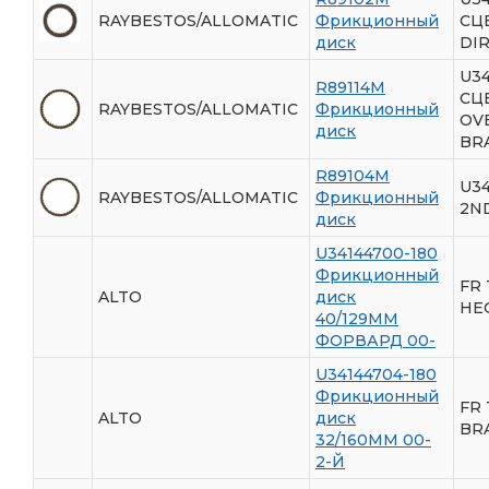
RAYBESTOS/ALLOMATIC
Фрикционный
СЦ
диск
DI
U3
R89114M
СЦ
RAYBESTOS/ALLOMATIC
Фрикционный
OV
диск
BR
R89104M
U3
RAYBESTOS/ALLOMATIC
Фрикционный
2N
диск
U34144700-180
Фрикционный
FR 
ALTO
диск
HE
40/129ММ
ФОРВАРД 00-
U34144704-180
Фрикционный
FR 
ALTO
диск
BR
32/160ММ 00-
2-Й