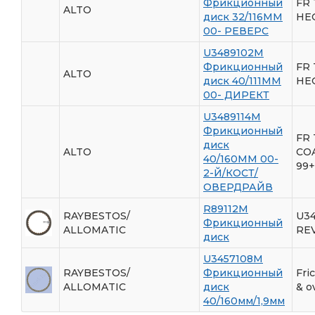
Фрикционный
FR 
ALTO
диск 32/116ММ
HE
00- РЕВЕРС
U3489102M
Фрикционный
FR 
ALTO
диск 40/111ММ
HE
00- ДИРЕКТ
U3489114M
Фрикционный
FR 
диск
ALTO
CO
40/160ММ 00-
99+
2-Й/КОСТ/
ОВЕРДРАЙВ
R89112M
RAYBESTOS/
U3
Фрикционный
ALLOMATIC
RE
диск
U3457108M
RAYBESTOS/
Фрикционный
Fri
ALLOMATIC
диск
& o
40/160мм/1,9мм