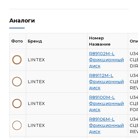
Аналоги
Номер
Фото
Бренд
Оп
Название
R89102M-L
U3
LINTEX
Фрикционный
СЦ
диск
DI
R89112M-L
U3
LINTEX
Фрикционный
СЦ
диск
RE
R89100M-L
U3
LINTEX
Фрикционный
СЦ
диск
FO
R89106M-L
U3
LINTEX
Фрикционный
СЦ
диск
RE