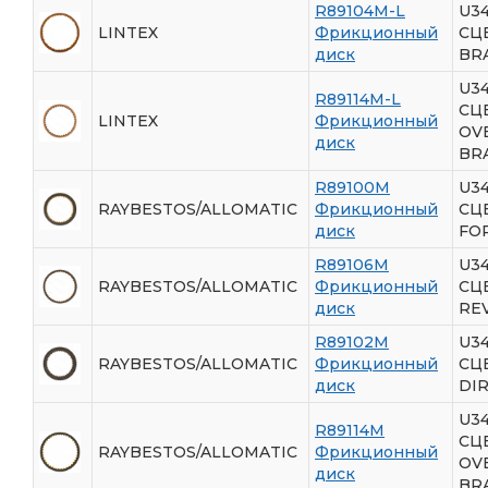
R89104M-L
U3
LINTEX
Фрикционный
СЦ
диск
BR
U3
R89114M-L
СЦ
LINTEX
Фрикционный
OV
диск
BR
R89100M
U3
RAYBESTOS/ALLOMATIC
Фрикционный
СЦ
диск
FO
R89106M
U3
RAYBESTOS/ALLOMATIC
Фрикционный
СЦ
диск
RE
R89102M
U3
RAYBESTOS/ALLOMATIC
Фрикционный
СЦ
диск
DI
U3
R89114M
СЦ
RAYBESTOS/ALLOMATIC
Фрикционный
OV
диск
BR