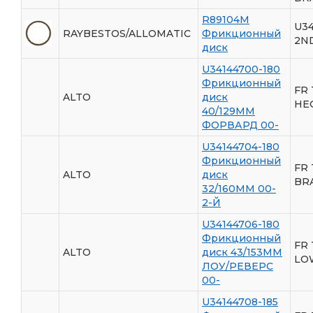
R89104M
U3
RAYBESTOS/ALLOMATIC
Фрикционный
2N
диск
U34144700-180
Фрикционный
FR 
ALTO
диск
HE
40/129ММ
ФОРВАРД 00-
U34144704-180
Фрикционный
FR 
ALTO
диск
BR
32/160ММ 00-
2-Й
U34144706-180
Фрикционный
FR 
ALTO
диск 43/153ММ
LO
ЛОУ/РЕВЕРС
00-
U34144708-185