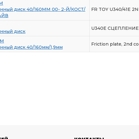
4M
ный диск 40/160ММ 00- 2-Й/КОСТ/
FR TOY U340/41E 2
АЙВ
U340E СЦЕПЛЕНИЕ
нный диск
8M
Friction plate, 2nd c
ный диск 40/160мм/1,9мм