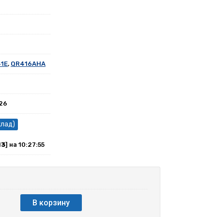
41E
,
QR416AHA
026
клад)
13
] на 10:27:55
В корзину