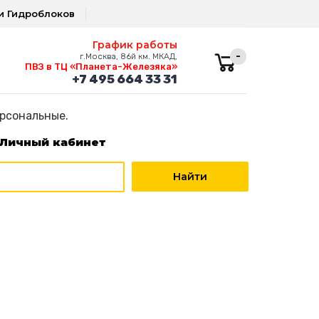
и Гидроблоков
График работы
-
г.Москва, 86й км. МКАД,
ПВЗ в ТЦ «Планета-Железяка»
+7 495 664 33 31
ерсональные.
Личный кабинет