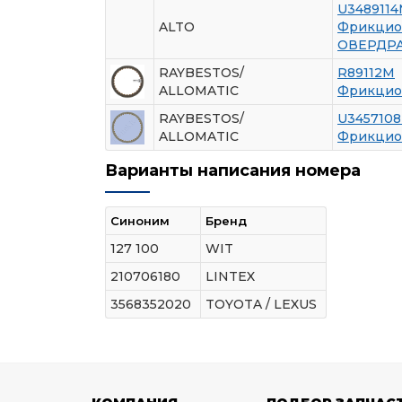
U348911
ALTO
Фрикцион
ОВЕРДР
RAYBESTOS/
R89112M
ALLOMATIC
Фрикцио
RAYBESTOS/
U345710
ALLOMATIC
Фрикцион
Варианты написания номера
Синоним
Бренд
127 100
WIT
210706180
LINTEX
3568352020
TOYOTA / LEXUS