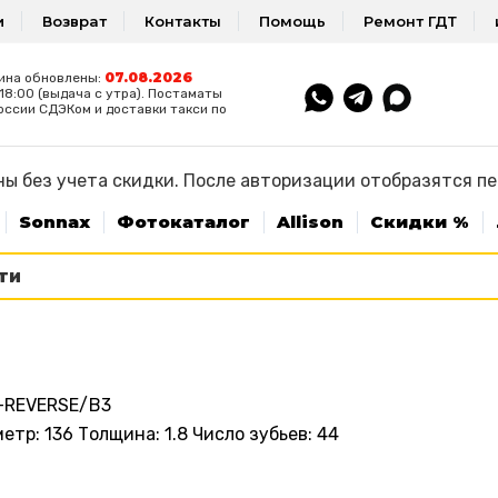
и
Возврат
Контакты
Помощь
Ремонт ГДТ
07.08.2026
ина обновлены:
8:00 (выдача с утра). Постаматы
оссии СДЭКом и доставки такси по
ы без учета скидки. После авторизации отобразятся п
Sonnax
Фотокаталог
Allison
Скидки %
-REVERSE/B3
р: 136 Толщина: 1.8 Число зубьев: 44