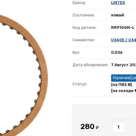
Бренд:
LINTEX
Состояние:
новый
Код детали:
R89106M-L
Семейство:
U340E / U3
Вес
0,036
Дата обновления:
7 Август 2
Наличие(с
Статус:
[на ПВЗ:
0
]
[на складе:
280
₽