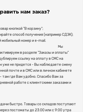
равить нам заказ?
вар кнопкой "В корзину";
райте способ получения (например СДЭК);
свой мобильный номер и e-mail.
М
ы
активируем в разделе "Заказы и оплаты"
одублируем ссылку на оплату в СМС на
м уже не придется - Вы наблюдаете смену
нной почте и в СМС или в личном кабинете
- там где Вам удобно. Спасибо Вам за
невной работе с клиентскими заказами и
ыдачи быстро. Товары со складов поступают
 через постоматы до 23:00 или с 9:00 утра