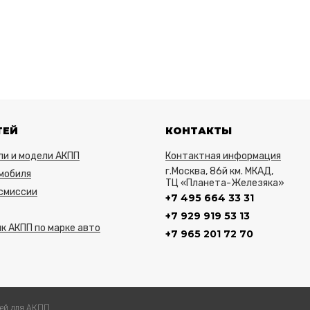
ТЕЙ
КОНТАКТЫ
ли и модели АКПП
Контактная информация
г.Москва, 86й км. МКАД,
мобиля
ТЦ «Планета-Железяка»
нсмиссии
+7 495 664 33 31
+7 929 919 53 13
к АКПП по марке авто
+7 965 201 72 70
ей для АКПП.