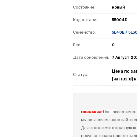
Состояние:
новый
Код детали:
55004D
Семейство:
5L40E / 5L5
Вес
0
Дата обновления:
7 Август 2
Цена по за
Статус:
[на ПВЗ:
0
] 
Наш а
ссортимент
Внимание!
мы оставляем шанс найти ег
Для этого жмите красную кн
покупке товара нашего нал