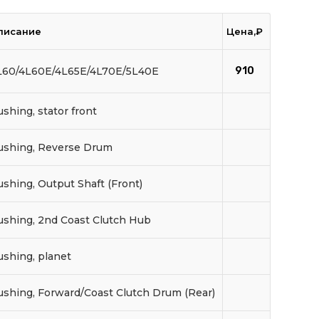
писание
Цена,₽
L60/4L60E/4L65E/4L70E/5L40E
910
shing, stator front
ushing, Reverse Drum
shing, Output Shaft (Front)
ushing, 2nd Coast Clutch Hub
ushing, planet
ushing, Forward/Coast Clutch Drum (Rear)