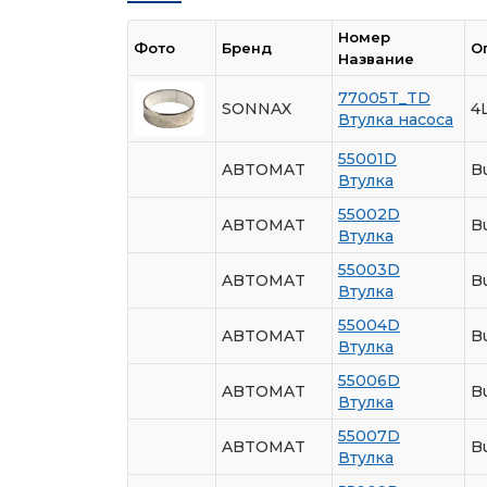
Номер
Фото
Бренд
О
Название
77005T_TD
SONNAX
4
Втулка насоса
55001D
ABTOMAT
Bu
Втулка
55002D
ABTOMAT
B
Втулка
55003D
ABTOMAT
Bu
Втулка
55004D
ABTOMAT
B
Втулка
55006D
ABTOMAT
B
Втулка
55007D
ABTOMAT
B
Втулка