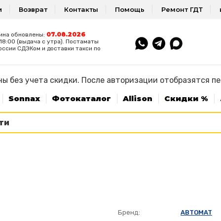
и
Возврат
Контакты
Помощь
Ремонт ГДТ
07.08.2026
ина обновлены:
8:00 (выдача с утра). Постаматы
оссии СДЭКом и доставки такси по
ы без учета скидки. После авторизации отобразятся п
Sonnax
Фотокаталог
Allison
Скидки %
Бренд:
ABTOMAT