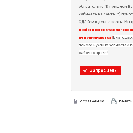
обязательно: 1) пришлём Ва
кабинете на сайте; 2) приг
СДЭКом в день оплаты. Мы ц
любого формата разговора
Благодари
не принимаются!
поиске нужных запчастей п
рабочее время!
Запрос цены
к сравнению
печать