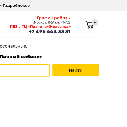
и Гидроблоков
График работы
-
г.Москва, 86й км. МКАД,
ПВЗ в ТЦ «Планета-Железяка»
+7 495 664 33 31
ерсональные.
Личный кабинет