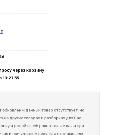
0E
026
просу через корзину
на 10:27:55
 обновлен и данный товар отсутствует, но
о на других складах и разборках для Вас.
опку и делайте всё ровно так же как и при
ичия и при удачном результате поиска, мы