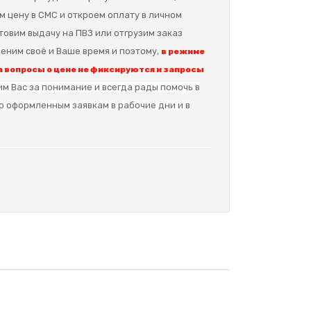
м цену в СМС и откроем оплату в личном
отовим выдачу на ПВЗ или отгрузим заказ
еним своё и Ваше время и поэтому,
в режиме
 вопросы о цене не фиксируются и запросы
м Вас за понимание и в
сегда рады помочь в
о оформленным заявкам в рабочие дни и в