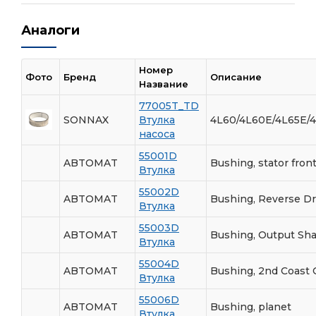
Аналоги
Номер
Фото
Бренд
Описание
Название
77005T_TD
SONNAX
Втулка
4L60/4L60E/4L65E/
насоса
55001D
ABTOMAT
Bushing, stator fron
Втулка
55002D
ABTOMAT
Bushing, Reverse D
Втулка
55003D
ABTOMAT
Bushing, Output Shaf
Втулка
55004D
ABTOMAT
Bushing, 2nd Coast 
Втулка
55006D
ABTOMAT
Bushing, planet
Втулка