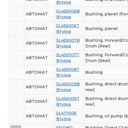
Втулка
5L455006B
ABTOMAT
Bushing, planet (fron
Втулка
5L455006T
ABTOMAT
Bushing, planet
Втулка
5L455007B
Bushing, Forward/Co
ABTOMAT
Втулка
Drum (Rear)
5L455007T
Bushing, Forward/Co
ABTOMAT
Втулка
Drum (Rear)
5L455008T
ABTOMAT
Bushing
Втулка
5L455009B
Bushing, direct drum
ABTOMAT
Втулка
rear)
5L455009T
Bushing, direct drum
ABTOMAT
Втулка
rear)
5L477005
ABTOMAT
Bushing, oil pump (b
Втулка
55008D
Bushing, Direct Clu