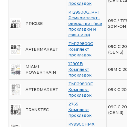
(GEN.1/G
прокладок
K129900G_PRI
Ремкомплект -
09G / TF
PRICISE
оверол кит (все
2014-ON
прокладки и
сальники)
TM129800G
09G C 20
AFTERMARKET
Комплект
(GEN.3)
прокладок
12901B
MIAMI
Комплект
09M С 2
POWERTRAIN
прокладок
TM129800F
AFTERMARKET
Комплект
09K C 20
прокладок
2765
09G C 20
TRANSTEC
Комплект
(GEN.3)
прокладок
K79900HMX