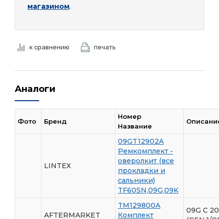
магазином
.
к сравнению
печать
Аналоги
Номер
Фото
Бренд
Описани
Название
09GT12902A
Ремкомплект -
оверолкит (все
LINTEX
прокладки и
сальники)
TF60SN,09G,09K
TM129800A
09G С 2
AFTERMARKET
Комплект