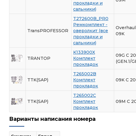
прокладки и
сальники)
T272600B_PR0
Ремкомплект -
Overhaul
TransPROFESSOR
оверолкит (все
09K
прокладки и
сальники)
K133900X
09G С 2
TRANTOP
Комплект
(GEN.1/G
прокладок
T265002B
TTK(SAP)
Комплект
09K С 20
прокладок
T265002C
TTK(SAP)
Комплект
09M С 2
прокладок
Варианты написания номера
Синоним
Бренд