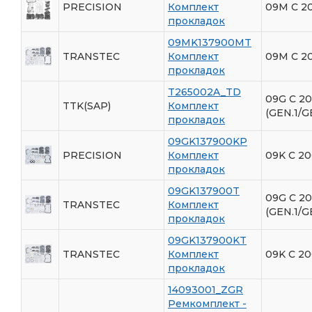
PRECISION
Комплект
09M С 2
прокладок
09MK137900MT
TRANSTEC
Комплект
09M С 2
прокладок
T265002A_TD
09G С 2
TTK(SAP)
Комплект
(GEN.1/G
прокладок
09GK137900KP
PRECISION
Комплект
09K С 20
прокладок
09GK137900T
09G С 2
TRANSTEC
Комплект
(GEN.1/G
прокладок
09GK137900KT
TRANSTEC
Комплект
09K C 20
прокладок
14093001_ZGR
Ремкомплект -