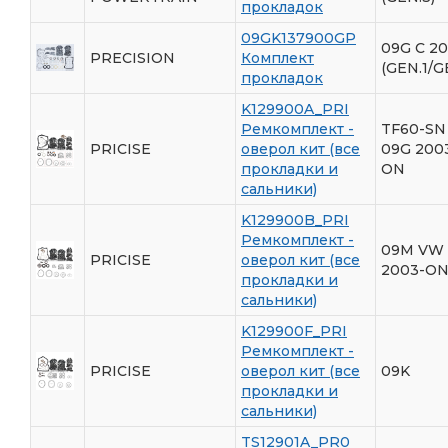
прокладок
09GK137900GP
09G С 2
PRECISION
Комплект
(GEN.1/G
прокладок
K129900A_PRI
Ремкомплект -
TF60-SN 
PRICISE
оверол кит (все
09G 200
прокладки и
ON
сальники)
K129900B_PRI
Ремкомплект -
09M VW
PRICISE
оверол кит (все
2003-O
прокладки и
сальники)
K129900F_PRI
Ремкомплект -
PRICISE
оверол кит (все
09K
прокладки и
сальники)
TS12901A_PR0