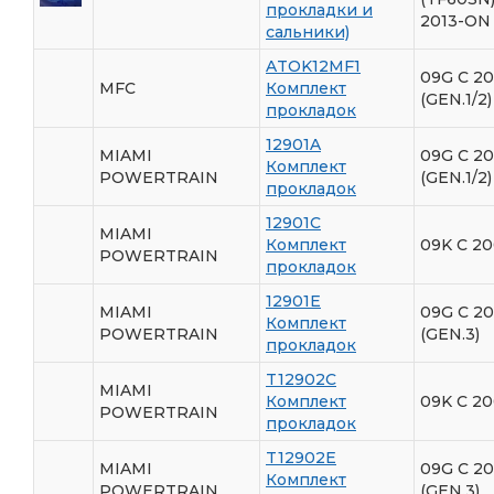
прокладки и
2013-ON
сальники)
ATOK12MF1
09G С 2
MFC
Комплект
(GEN.1/2)
прокладок
12901A
MIAMI
09G С 2
Комплект
POWERTRAIN
(GEN.1/2)
прокладок
12901C
MIAMI
Комплект
09K C 20
POWERTRAIN
прокладок
12901E
MIAMI
09G C 20
Комплект
POWERTRAIN
(GEN.3)
прокладок
T12902C
MIAMI
Комплект
09K C 20
POWERTRAIN
прокладок
T12902E
MIAMI
09G C 20
Комплект
POWERTRAIN
(GEN.3)