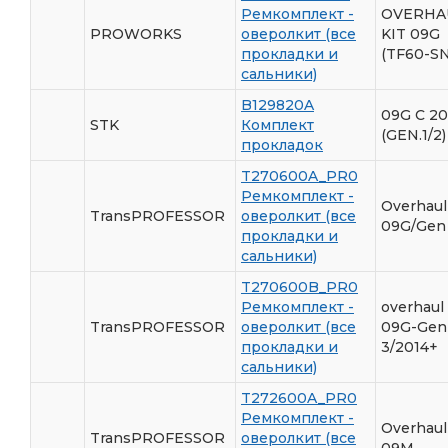
Ремкомплект -
OVERHA
PROWORKS
оверолкит (все
KIT 09G
прокладки и
(TF60-SN
сальники)
B129820A
09G С 2
STK
Комплект
(GEN.1/2)
прокладок
T270600A_PR0
Ремкомплект -
Overhaul
TransPROFESSOR
оверолкит (все
09G/Gen 
прокладки и
сальники)
T270600B_PR0
Ремкомплект -
overhaul 
TransPROFESSOR
оверолкит (все
09G-Gen
прокладки и
3/2014+
сальники)
T272600A_PR0
Ремкомплект -
Overhaul
TransPROFESSOR
оверолкит (все
09M