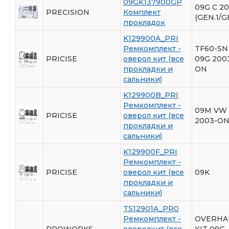
09GK137900GP
09G С 2
PRECISION
Комплект
(GEN.1/G
прокладок
K129900A_PRI
Ремкомплект -
TF60-SN 
PRICISE
оверол кит (все
09G 200
прокладки и
ON
сальники)
K129900B_PRI
Ремкомплект -
09M VW
PRICISE
оверол кит (все
2003-O
прокладки и
сальники)
K129900F_PRI
Ремкомплект -
PRICISE
оверол кит (все
09K
прокладки и
сальники)
TS12901A_PR0
Ремкомплект -
OVERHA
PROWORKS
оверолкит (все
KIT 09G