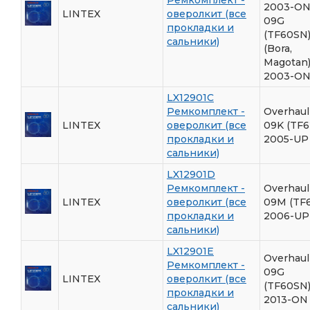
2003-O
LINTEX
оверолкит (все
09G
прокладки и
(TF60SN
сальники)
(Bora,
Magotan
2003-O
LX12901C
Ремкомплект -
Overhaul 
LINTEX
оверолкит (все
09K (TF6
прокладки и
2005-UP
сальники)
LX12901D
Ремкомплект -
Overhaul 
LINTEX
оверолкит (все
09M (TF
прокладки и
2006-UP
сальники)
LX12901E
Overhaul 
Ремкомплект -
09G
LINTEX
оверолкит (все
(TF60SN
прокладки и
2013-ON
сальники)