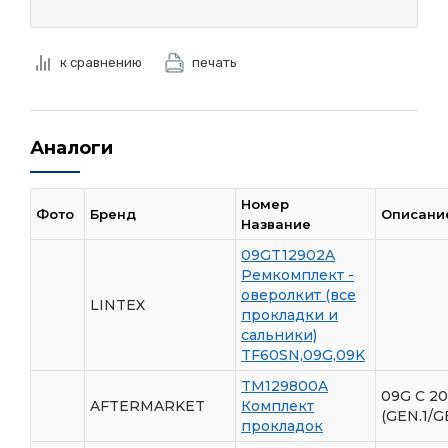
к сравнению
печать
Аналоги
Номер
Фото
Бренд
Описани
Название
09GT12902A
Ремкомплект -
оверолкит (все
LINTEX
прокладки и
сальники)
TF60SN,09G,09K
TM129800A
09G С 2
AFTERMARKET
Комплект
(GEN.1/G
прокладок