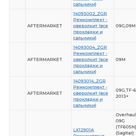
сальники)
14093002_ZGR
Ремкомплект -
AFTERMARKET
оверолкит (все
09G,09M
прокладки и
сальники)
14093004_ZGR
Ремкомплект -
AFTERMARKET
оверолкит (все
09M
прокладки и
сальники)
14093014_ZGR
Ремкомплект -
09G,TF-
AFTERMARKET
оверолкит (все
2013+
прокладки и
сальники)
Overhaul 
09G
(TF60SN
LX12901A
(Sagitar)
Ремкомплект -