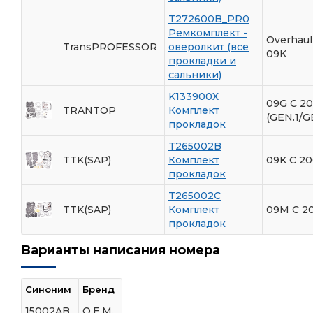
T272600B_PR0
Ремкомплект -
Overhaul
TransPROFESSOR
оверолкит (все
09K
прокладки и
сальники)
K133900X
09G С 2
TRANTOP
Комплект
(GEN.1/G
прокладок
T265002B
TTK(SAP)
Комплект
09K С 20
прокладок
T265002C
TTK(SAP)
Комплект
09M С 2
прокладок
Варианты написания номера
Синоним
Бренд
15002AB
O.E.M.