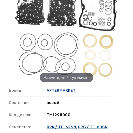
Нажмите, чтобы увеличить
Бренд:
AFTERMARKET
Состояние:
новый
Код детали:
TM129800G
Семейство:
09K / TF-62SN
,
09G / TF-60SN