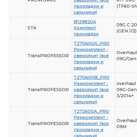
прокладки и
(TF60-SN
сальники)
B129820A
09G С 2
STK
Комплект
(GEN.1/2)
прокладок
T270600A_PR0
Ремкомплект -
Overhaul
TransPROFESSOR
оверолкит (все
09G/Gen 
прокладки и
сальники)
T270600B_PR0
Ремкомплект -
overhaul 
TransPROFESSOR
оверолкит (все
09G-Gen
прокладки и
3/2014+
сальники)
T272600A_PR0
Ремкомплект -
Overhaul
TransPROFESSOR
оверолкит (все
09M
прокладки и
сальники)