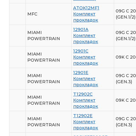
ATOK12MF1
09G С 2
MFC
Комплект
(GEN.1/2)
прокладок
12901A
MIAMI
09G С 2
Комплект
POWERTRAIN
(GEN.1/2)
прокладок
12901C
MIAMI
Комплект
09K C 20
POWERTRAIN
прокладок
12901E
MIAMI
09G C 20
Комплект
POWERTRAIN
(GEN.3)
прокладок
T12902C
MIAMI
Комплект
09K C 20
POWERTRAIN
прокладок
T12902E
MIAMI
09G C 20
Комплект
POWERTRAIN
(GEN.3)
прокладок