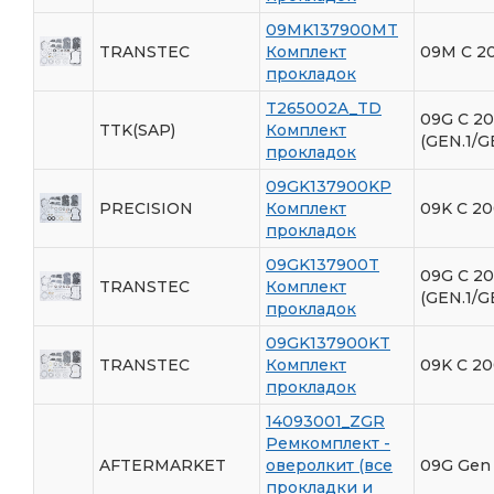
09MK137900MT
TRANSTEC
Комплект
09M С 2
прокладок
T265002A_TD
09G С 2
TTK(SAP)
Комплект
(GEN.1/G
прокладок
09GK137900KP
PRECISION
Комплект
09K С 20
прокладок
09GK137900T
09G С 2
TRANSTEC
Комплект
(GEN.1/G
прокладок
09GK137900KT
TRANSTEC
Комплект
09K C 20
прокладок
14093001_ZGR
Ремкомплект -
AFTERMARKET
оверолкит (все
09G Gen 
прокладки и