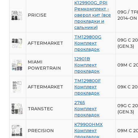
K129900G_PRI
Ремкомплект -
09G / TF
PRICISE
оверол кит (все
2014-ON
прокладки и
сальники)
TM129800G
09G C 20
AFTERMARKET
Комплект
(GEN.3)
прокладок
12901B
MIAMI
Комплект
09M С 2
POWERTRAIN
прокладок
TM129800F
AFTERMARKET
Комплект
09K C 20
прокладок
2765
09G C 20
TRANSTEC
Комплект
(GEN.3)
прокладок
K79900HMX
PRECISION
Комплект
09M С 2
прокладок