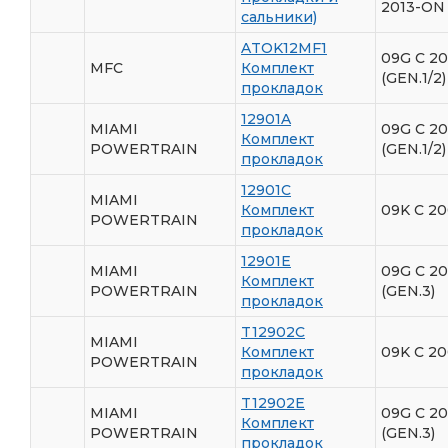
2013-ON
сальники)
ATOK12MF1
09G С 2
MFC
Комплект
(GEN.1/2)
прокладок
12901A
MIAMI
09G С 2
Комплект
POWERTRAIN
(GEN.1/2)
прокладок
12901C
MIAMI
Комплект
09K C 20
POWERTRAIN
прокладок
12901E
MIAMI
09G C 20
Комплект
POWERTRAIN
(GEN.3)
прокладок
T12902C
MIAMI
Комплект
09K C 20
POWERTRAIN
прокладок
T12902E
MIAMI
09G C 20
Комплект
POWERTRAIN
(GEN.3)
прокладок