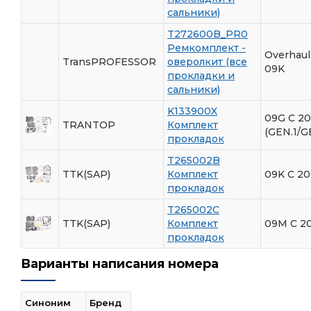
сальники)
T272600B_PR0
Ремкомплект -
Overhaul
TransPROFESSOR
оверолкит (все
09K
прокладки и
сальники)
K133900X
09G С 2
TRANTOP
Комплект
(GEN.1/G
прокладок
T265002B
TTK(SAP)
Комплект
09K С 20
прокладок
T265002C
TTK(SAP)
Комплект
09M С 2
прокладок
Варианты написания номера
Синоним
Бренд