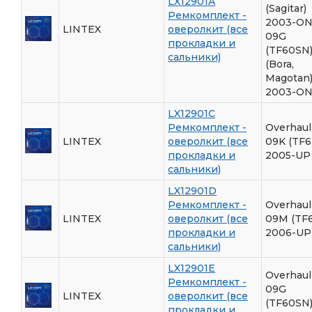
LX12901A
(Sagitar)
Ремкомплект -
2003-O
LINTEX
оверолкит (все
09G
прокладки и
(TF60SN
сальники)
(Bora,
Magotan
2003-O
LX12901C
Ремкомплект -
Overhaul 
LINTEX
оверолкит (все
09K (TF6
прокладки и
2005-UP
сальники)
LX12901D
Ремкомплект -
Overhaul 
LINTEX
оверолкит (все
09M (TF
прокладки и
2006-UP
сальники)
LX12901E
Overhaul 
Ремкомплект -
09G
LINTEX
оверолкит (все
(TF60SN
прокладки и