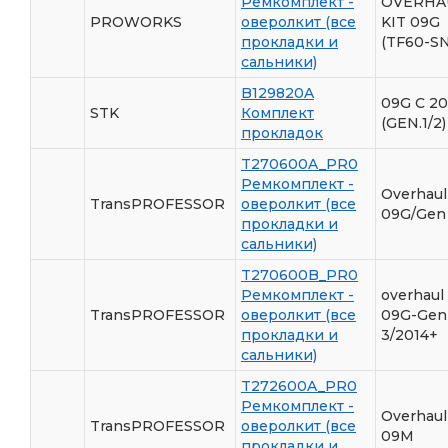
Ремкомплект -
OVERHA
PROWORKS
оверолкит (все
KIT 09G
прокладки и
(TF60-SN
сальники)
B129820A
09G С 2
STK
Комплект
(GEN.1/2)
прокладок
T270600A_PR0
Ремкомплект -
Overhaul
TransPROFESSOR
оверолкит (все
09G/Gen 
прокладки и
сальники)
T270600B_PR0
Ремкомплект -
overhaul 
TransPROFESSOR
оверолкит (все
09G-Gen
прокладки и
3/2014+
сальники)
T272600A_PR0
Ремкомплект -
Overhaul
TransPROFESSOR
оверолкит (все
09M
прокладки и