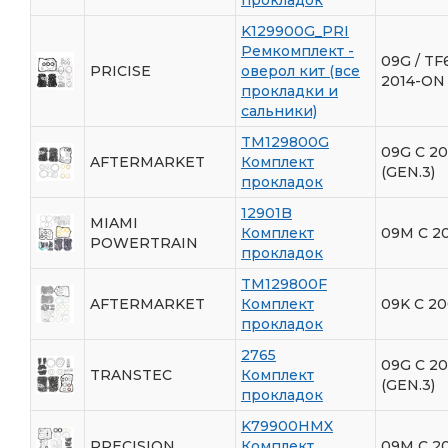
K129900G_PRI
Ремкомплект -
09G / TF
PRICISE
оверол кит (все
2014-ON
прокладки и
сальники)
TM129800G
09G C 20
AFTERMARKET
Комплект
(GEN.3)
прокладок
12901B
MIAMI
Комплект
09M С 2
POWERTRAIN
прокладок
TM129800F
AFTERMARKET
Комплект
09K C 20
прокладок
2765
09G C 20
TRANSTEC
Комплект
(GEN.3)
прокладок
K79900HMX
PRECISION
Комплект
09M С 2