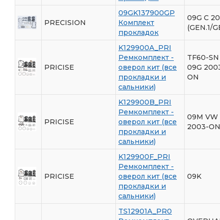
09GK137900GP
09G С 2
PRECISION
Комплект
(GEN.1/G
прокладок
K129900A_PRI
Ремкомплект -
TF60-SN 
PRICISE
оверол кит (все
09G 200
прокладки и
ON
сальники)
K129900B_PRI
Ремкомплект -
09M VW
PRICISE
оверол кит (все
2003-O
прокладки и
сальники)
K129900F_PRI
Ремкомплект -
PRICISE
оверол кит (все
09K
прокладки и
сальники)
TS12901A_PR0