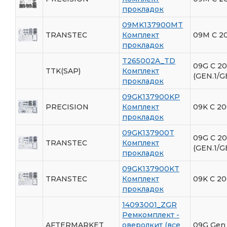
прокладок
09MK137900MT
TRANSTEC
Комплект
09M С 2
прокладок
T265002A_TD
09G С 2
TTK(SAP)
Комплект
(GEN.1/G
прокладок
09GK137900KP
PRECISION
Комплект
09K С 20
прокладок
09GK137900T
09G С 2
TRANSTEC
Комплект
(GEN.1/G
прокладок
09GK137900KT
TRANSTEC
Комплект
09K C 20
прокладок
14093001_ZGR
Ремкомплект -
AFTERMARKET
оверолкит (все
09G Gen 