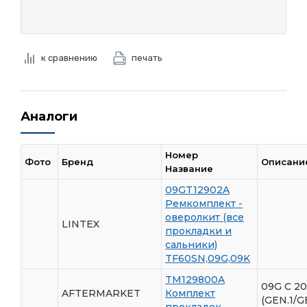
к сравнению
печать
Аналоги
Номер
Фото
Бренд
Описани
Название
09GT12902A
Ремкомплект -
оверолкит (все
LINTEX
прокладки и
сальники)
TF60SN,09G,09K
TM129800A
09G С 2
AFTERMARKET
Комплект
(GEN.1/G
прокладок