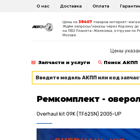
О нас
Доставка
Оплата
Гаранти
39407
Цены на
товаров интернет-магаз
Ждём запросы/заказы через Корзину до 1
на ПВЗ Планета-Железяка, отгрузки по Р
Москве.
Цены указан
Запчасти и услуги
Поиск АКПП
Ремкомплект - оверол
Overhaul kit 09K (TF62SN) 2005-UP