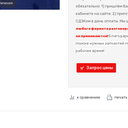
еличения
обязательно: 1) пришлём Ва
кабинете на сайте; 2) приг
СДЭКом в день оплаты. Мы ц
любого формата разговора
Благодари
не принимаются!
поиске нужных запчастей п
рабочее время!
Запрос цены
к сравнению
печать