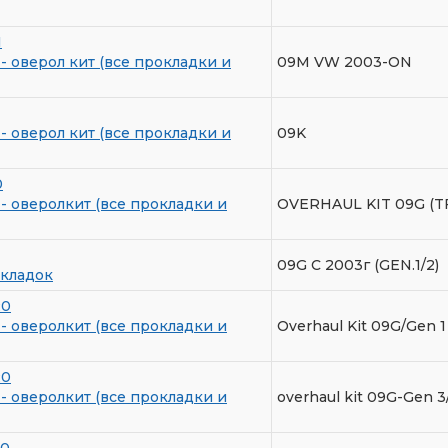
I
- оверол кит (все прокладки и
09M VW 2003-ON
- оверол кит (все прокладки и
09K
0
- оверолкит (все прокладки и
OVERHAUL KIT 09G (T
09G С 2003г (GEN.1/2)
кладок
R0
- оверолкит (все прокладки и
Overhaul Kit 09G/Gen 1
R0
- оверолкит (все прокладки и
overhaul kit 09G-Gen 3
R0