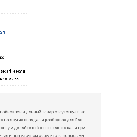
2SN
026
вки 1 месяц
на 10:27:55
 обновлен и данный товар отсутствует, но
о на других складах и разборках для Вас.
опку и делайте всё ровно так же как и при
ичия и при удачном результате поиска, мы