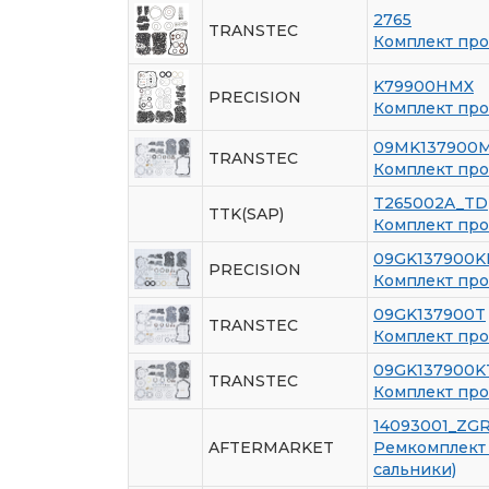
2765
TRANSTEC
Комплект про
K79900HMX
PRECISION
Комплект про
09MK137900
TRANSTEC
Комплект про
T265002A_TD
TTK(SAP)
Комплект про
09GK137900K
PRECISION
Комплект про
09GK137900T
TRANSTEC
Комплект про
09GK137900K
TRANSTEC
Комплект про
14093001_ZG
AFTERMARKET
Ремкомплект 
сальники)