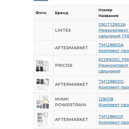
Номер
Фото
Бренд
Название
09GT12902A
LINTEX
Ремкомплект 
сальники) TF
TM129800A
AFTERMARKET
Комплект про
K129900G_PR
PRICISE
Ремкомплект 
сальники)
TM129800G
AFTERMARKET
Комплект про
MIAMI
12901B
POWERTRAIN
Комплект про
TM129800F
AFTERMARKET
Комплект про