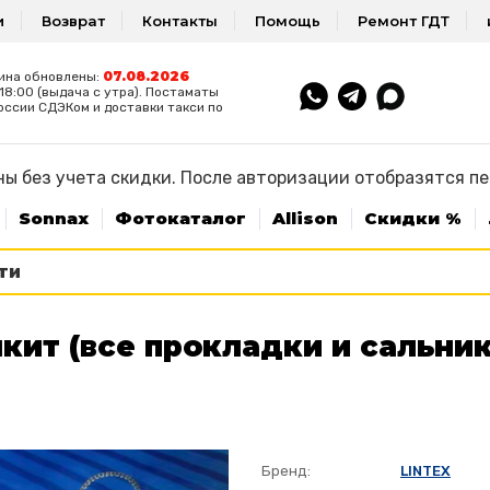
и
Возврат
Контакты
Помощь
Ремонт ГДТ
07.08.2026
ина обновлены:
8:00 (выдача с утра). Постаматы
оссии СДЭКом и доставки такси по
ы без учета скидки. После авторизации отобразятся п
Sonnax
Фотокаталог
Allison
Скидки %
кит (все прокладки и сальник
Бренд:
LINTEX