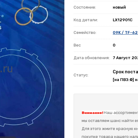
Состояние:
новый
Код детали:
LX12901C
Семейство:
09K / TF-6
Вес
0
Дата обновления:
7 Август 2
Срок поста
Статус:
[на ПВЗ:
0
] 
Наш а
ссортимент
Внимание!
мы оставляем шанс найти ег
Для этого жмите красную кн
покупке товара нашего нал