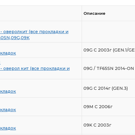
Описание
- оверолкит (все прокладки и
60SN,09G,09K
09G С 2003г (GEN.1/GE
кладок
I
- оверол кит (все прокладки и
09G / TF65SN 2014-ON
09G C 2014г (GEN.3)
кладок
09M С 2006г
кладок
09K C 2003г
кладок