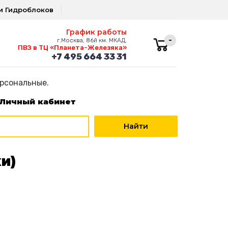
и Гидроблоков
График работы
-
г.Москва, 86й км. МКАД,
ПВЗ в ТЦ «Планета-Железяка»
+7 495 664 33 31
ерсональные.
Личный кабинет
и)