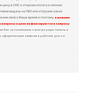
м цену в СМС и откроем оплату в личном
отовим выдачу на ПВЗ или отгрузим заказ
еним своё и Ваше время и поэтому,
в режиме
 вопросы о цене не фиксируются и запросы
м Вас за понимание и в
сегда рады помочь в
о оформленным заявкам в рабочие дни и в