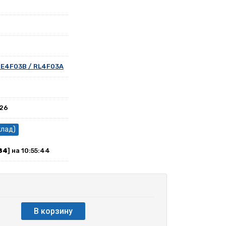
RE4F03B / RL4F03A
026
клад)
84
] на 10:55:44
В корзину