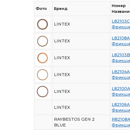
Номер
Фото
Бренд
Названи
L82103C
LINTEX
Фрикци
L82108A
LINTEX
Фрикци
L82103B
LINTEX
Фрикци
L82104A
LINTEX
Фрикци
L82100A
LINTEX
Фрикци
L82106A
LINTEX
Фрикци
RAYBESTOS GEN 2
R82108
BLUE
Фрикци