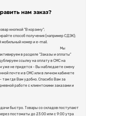
равить нам заказ?
вар кнопкой "В корзину";
райте способ получения (например СДЭК);
свой мобильный номер и e-mail.
М
ы
активируем в разделе "Заказы и оплаты"
одублируем ссылку на оплату в СМС на
м уже не придется - Вы наблюдаете смену
нной почте и в СМС или в личном кабинете
- там где Вам удобно. Спасибо Вам за
невной работе с клиентскими заказами и
ыдачи быстро. Товары со складов поступают
 через постоматы до 23:00 или с 9:00 утра