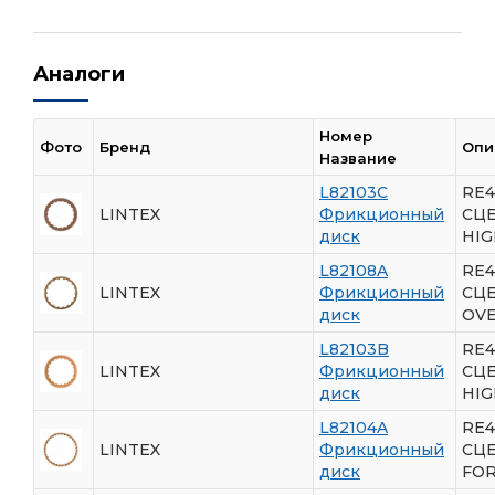
Аналоги
Номер
Фото
Бренд
Опи
Название
L82103C
RE4
LINTEX
Фрикционный
СЦ
диск
HIG
L82108A
RE4
LINTEX
Фрикционный
СЦ
диск
OV
L82103B
RE4
LINTEX
Фрикционный
СЦ
диск
HIG
L82104A
RE4
LINTEX
Фрикционный
СЦ
диск
FO