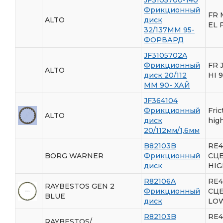
Фрикционный
FR 
ALTO
диск
EL 
32/137ММ 95-
ФОРВАРД
JF3105702A
Фрикционный
FR 
ALTO
диск 20/112
HI 
ММ 90- ХАЙ
JF364104
Фрикционный
Fric
ALTO
диск
hig
20/112мм/1,6мм
B82103B
RE4
BORG WARNER
Фрикционный
СЦ
диск
HIG
R82106A
RE4
RAYBESTOS GEN 2
Фрикционный
СЦ
BLUE
диск
LO
R82103B
RE4
RAYBESTOS/