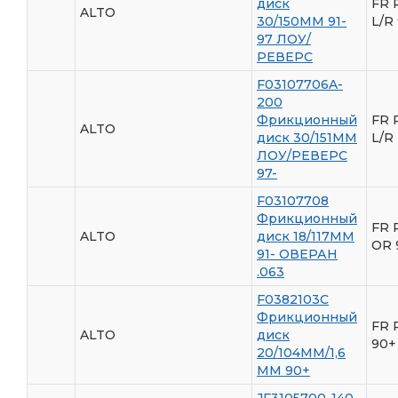
диск
FR 
ALTO
30/150ММ 91-
L/R
97 ЛОУ/
РЕВЕРС
F03107706A-
200
Фрикционный
FR 
ALTO
диск 30/151ММ
L/R
ЛОУ/РЕВЕРС
97-
F03107708
Фрикционный
FR 
ALTO
диск 18/117ММ
OR 
91- ОВЕРАН
.063
F0382103C
Фрикционный
FR 
ALTO
диск
90+
20/104ММ/1,6
ММ 90+
JF3105700-140