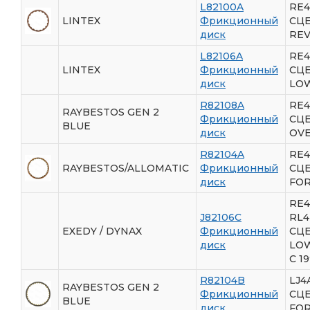
L82100A
RE4
LINTEX
Фрикционный
СЦ
диск
RE
L82106A
RE4
LINTEX
Фрикционный
СЦ
диск
LO
R82108A
RE4
RAYBESTOS GEN 2
Фрикционный
СЦ
BLUE
диск
OV
R82104A
RE4
RAYBESTOS/ALLOMATIC
Фрикционный
СЦ
диск
FO
RE4
J82106C
RL4
EXEDY / DYNAX
Фрикционный
СЦ
диск
LO
C 1
R82104B
LJ4
RAYBESTOS GEN 2
Фрикционный
СЦ
BLUE
диск
FO