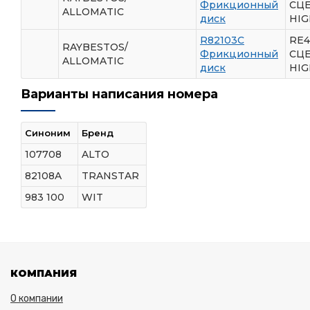
Фрикционный
СЦ
ALLOMATIC
диск
HIG
R82103C
RE4
RAYBESTOS/
Фрикционный
СЦ
ALLOMATIC
диск
HIG
Варианты написания номера
Синоним
Бренд
107708
ALTO
82108A
TRANSTAR
983 100
WIT
КОМПАНИЯ
О компании