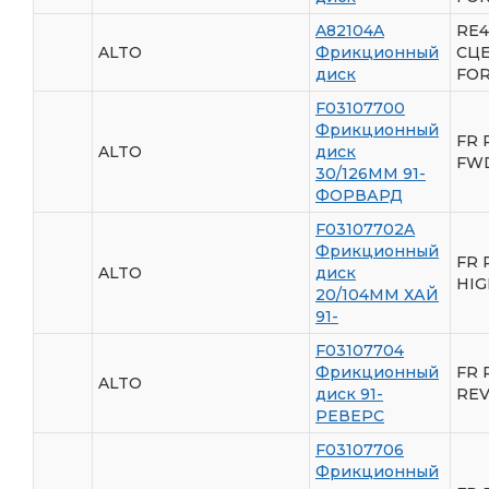
A82104A
RE4
ALTO
Фрикционный
СЦ
диск
FO
F03107700
Фрикционный
FR 
ALTO
диск
FWD
30/126ММ 91-
ФОРВАРД
F03107702A
Фрикционный
FR 
ALTO
диск
HIG
20/104ММ ХАЙ
91-
F03107704
Фрикционный
FR 
ALTO
диск 91-
REV
РЕВЕРС
F03107706
Фрикционный