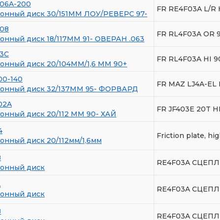
06A-200
FR RE4F03A L/R 
онный диск 30/151ММ ЛОУ/РЕВЕРС 97-
08
FR RL4F03A OR 
нный диск 18/117ММ 91- ОВЕРАН .063
3C
FR RL4F03A HI 9
нный диск 20/104ММ/1,6 ММ 90+
00-140
FR MAZ LJ4A-EL
онный диск 32/137ММ 95- ФОРВАРД
02A
FR JF403E 20T H
нный диск 20/112 ММ 90- ХАЙ
4
Friction plate, hi
нный диск 20/112мм/1,6мм
B
RE4F03A СЦЕПЛ
онный диск
A
RE4F03A СЦЕП
онный диск
B
RE4F03A СЦЕПЛ