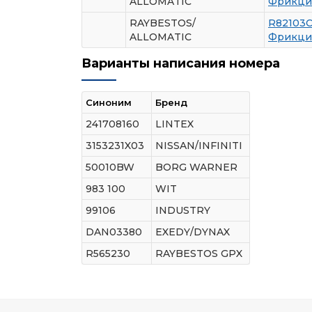
ALLOMATIC
Фрикци
RAYBESTOS/
R82103
ALLOMATIC
Фрикци
Варианты написания номера
Синоним
Бренд
241708160
LINTEX
3153231X03
NISSAN/INFINITI
50010BW
BORG WARNER
983 100
WIT
99106
INDUSTRY
DAN03380
EXEDY/DYNAX
R565230
RAYBESTOS GPX