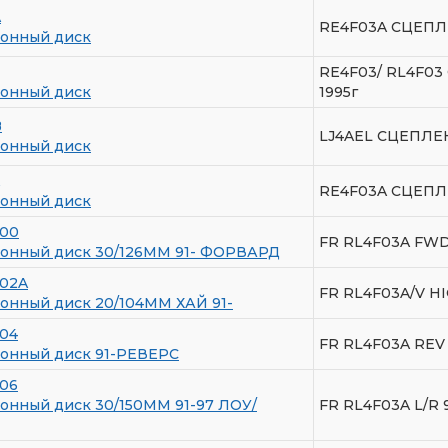
A
RE4F03A СЦЕП
онный диск
RE4F03/ RL4F0
онный диск
1995г
B
LJ4AEL СЦЕПЛ
онный диск
RE4F03A СЦЕП
онный диск
700
FR RL4F03A FWD
онный диск 30/126ММ 91- ФОРВАРД
702A
FR RL4F03A/V HIG
нный диск 20/104ММ ХАЙ 91-
04
FR RL4F03A REV
онный диск 91-РЕВЕРС
06
нный диск 30/150ММ 91-97 ЛОУ/
FR RL4F03A L/R 