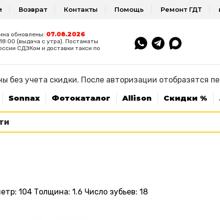
и
Возврат
Контакты
Помощь
Ремонт ГДТ
07.08.2026
ина обновлены:
8:00 (выдача с утра). Постаматы
оссии СДЭКом и доставки такси по
ы без учета скидки. После авторизации отобразятся п
Sonnax
Фотокаталог
Allison
Скидки %
р: 104 Толщина: 1.6 Число зубьев: 18