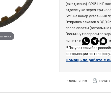
(ежедневно). СРОЧНЫЕ зак
адресе уже через три час
SMS на номер указанный пр
Отправка заказов в СДЭК 
после оплаты (остальные 
Возникнут вопросы по хар
еличения
пишите в
, 
!!! Покупателям без росси
авторизации по телефону, 
Помощь по работе с и
к сравнению
печать