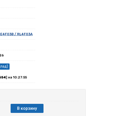
RE4F03B / RL4F03A
026
клад)
554
] на 10:27:55
В корзину