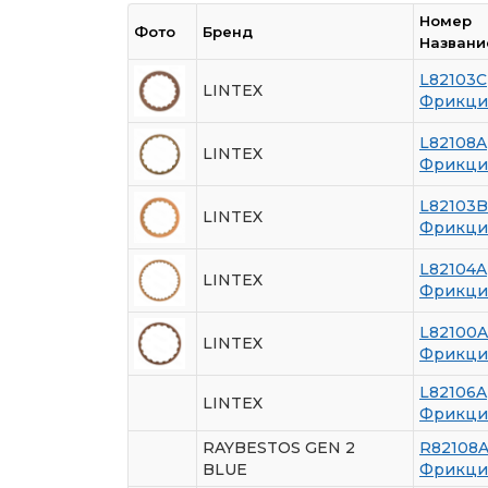
Номер
Фото
Бренд
Названи
L82103C
LINTEX
Фрикци
L82108A
LINTEX
Фрикци
L82103B
LINTEX
Фрикци
L82104A
LINTEX
Фрикци
L82100A
LINTEX
Фрикци
L82106A
LINTEX
Фрикци
RAYBESTOS GEN 2
R82108
BLUE
Фрикци