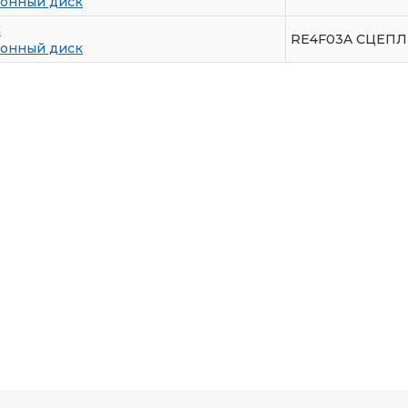
онный диск
C
RE4F03A СЦЕПЛ
онный диск