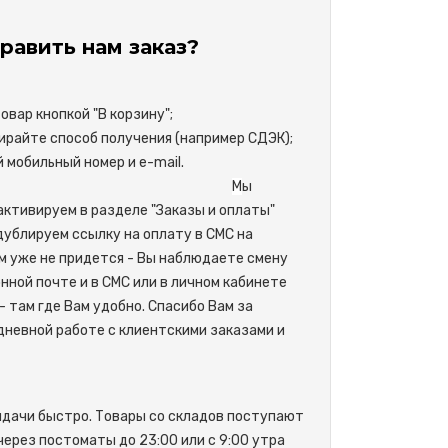
равить нам заказ?
вар кнопкой "В корзину";
райте способ получения (например СДЭК);
свой мобильный номер и e-mail.
М
ы
активируем в разделе "Заказы и оплаты"
одублируем ссылку на оплату в СМС на
м уже не придется - Вы наблюдаете смену
нной почте и в СМС или в личном кабинете
- там где Вам удобно. Спасибо Вам за
невной работе с клиентскими заказами и
ыдачи быстро. Товары со складов поступают
 через постоматы до 23:00 или с 9:00 утра