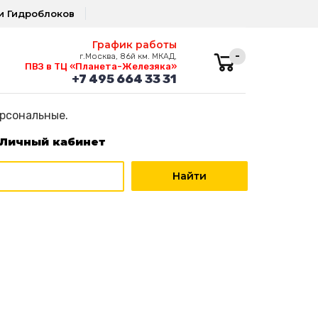
и Гидроблоков
График работы
-
г.Москва, 86й км. МКАД,
ПВЗ в ТЦ «Планета-Железяка»
+7 495 664 33 31
ерсональные.
Личный кабинет