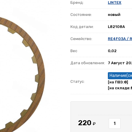
Бренд:
LINTEX
Состояние:
новый
Код детали:
L82108A
Семейство:
RE4F03A / 
Вес
0,02
Дата обновления:
7 Август 2
Наличие(с
Статус:
[на ПВЗ:
0
]
[на складе:
220
₽