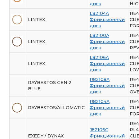
диск
HIG
L82104A
RE4
LINTEX
Фрикционный
СЦ
диск
FO
L82100A
RE4
LINTEX
Фрикционный
СЦ
диск
RE
L82106A
RE4
LINTEX
Фрикционный
СЦ
диск
LO
R82108A
RE4
RAYBESTOS GEN 2
Фрикционный
СЦ
BLUE
диск
OV
R82104A
RE4
RAYBESTOS/ALLOMATIC
Фрикционный
СЦ
диск
FO
RE4
J82106C
RL4
EXEDY / DYNAX
Фрикционный
СЦ