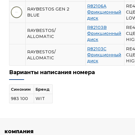
R82106A
RE4
RAYBESTOS GEN 2
Фрикционный
СЦ
BLUE
диск
LO
R82103B
RE4
RAYBESTOS/
Фрикционный
СЦ
ALLOMATIC
диск
HIG
R82103C
RE4
RAYBESTOS/
Фрикционный
СЦ
ALLOMATIC
диск
HIG
Варианты написания номера
Синоним
Бренд
983 100
WIT
КОМПАНИЯ