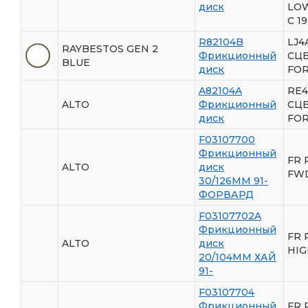
диск
LO
C 1
R82104B
LJ4
RAYBESTOS GEN 2
Фрикционный
СЦ
BLUE
диск
FO
A82104A
RE4
ALTO
Фрикционный
СЦ
диск
FO
F03107700
Фрикционный
FR 
ALTO
диск
FWD
30/126ММ 91-
ФОРВАРД
F03107702A
Фрикционный
FR 
ALTO
диск
HIG
20/104ММ ХАЙ
91-
F03107704
Фрикционный
FR 