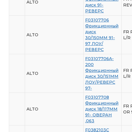
ALTO
диск 91-
REV
РЕВЕРС
F03107706
Фрикционный
диск
FR 
ALTO
30/150ММ 91-
L/R
97 ЛОУ/
РЕВЕРС
F03107706A-
200
Фрикционный
FR 
ALTO
диск 30/151ММ
L/R
ЛОУ/РЕВЕРС
97-
F03107708
Фрикционный
FR 
ALTO
диск 18/117ММ
OR 
91- ОВЕРАН
.063
F0382103C