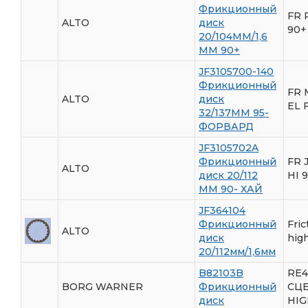
Фрикционный
FR 
ALTO
диск
90+
20/104ММ/1,6
ММ 90+
JF3105700-140
Фрикционный
FR 
ALTO
диск
EL 
32/137ММ 95-
ФОРВАРД
JF3105702A
Фрикционный
FR 
ALTO
диск 20/112
HI 
ММ 90- ХАЙ
JF364104
Фрикционный
Fric
ALTO
диск
hig
20/112мм/1,6мм
B82103B
RE4
BORG WARNER
Фрикционный
СЦ
диск
HIG