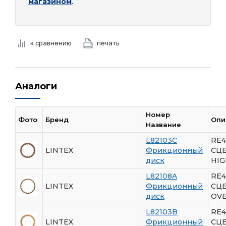
магазином
.
к сравнению
печать
Аналоги
Номер
Фото
Бренд
Опи
Название
L82103C
RE4
LINTEX
Фрикционный
СЦ
диск
HIG
L82108A
RE4
LINTEX
Фрикционный
СЦ
диск
OV
L82103B
RE4
LINTEX
Фрикционный
СЦ