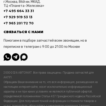
г.Москва, 86й км. МКАД,
ТЦ «Планета-Железяка»
+7 495 664 33 31
+7 929 919 53 13
+7 965 201 72 70
СВЯЗАТЬСЯ С НАМИ
Помогаем в подборе запчастей всем звонящим, но в
переписке в телеграм с 9:00 до 21:00 по Москве
2000-2026 АВТОМАТ. Все права защищены. Продажа запчастей для
АКПП.
Обращаем Ваше внимание на то, что вся информация, размещенная на
настоящем интернет-сайте, носит исключительно информационный
характер и ни при каких условиях не являются публичной офертой,
определяемой положениями Статьи 437 Гражданского кодекса Российской
Федерации. Для получения точной информации о стоимости товаров и
услуг, пожалуйста, обращайтесь к менеджерам компании Автомат.