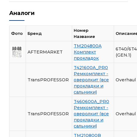
Аналоги
Номер
Фото
Бренд
Описани
Название
TM204800A
6T40/6T4
AFTERMARKET
Комплект
(GEN.1)
прокладок
T421600A_PR0
Ремкомплект -
TransPROFESSOR
оверолкит (все
Overhaul 
прокладки и
сальники)
T460600A_PR0
Ремкомплект -
TransPROFESSOR
оверолкит (все
Overhaul 
прокладки и
сальники)
TM210800B