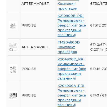
AFTERMARKET
Комплект
6T30/6T3
прокладок
K210900B_PRI
Ремкомплект -
PRICISE
оверол кит (все
6T31E 20
прокладки и
сальники)
TM204800D
6T40/6T4
AFTERMARKET
Комплект
C 2014г (
прокладок
K204900D_PRI
Ремкомплект -
PRICISE
оверол кит (все
6T41E 20
прокладки и
сальники)
K204900A_PRI
Ремкомплект -
PRICISE
оверол кит (все
6T40 / 6
прокладки и
сальники)