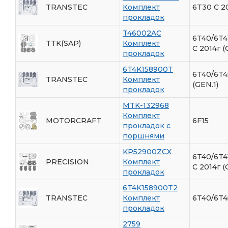
TRANSTEC
Комплект
6T30 С 2
прокладок
T46002AC
6T40/6T4
TTK(SAP)
Комплект
C 2014г (
прокладок
6T4K158900T
6T40/6T4
TRANSTEC
Комплект
(GEN.1)
прокладок
MTK-132968
Комплект
MOTORCRAFT
6F15
прокладок с
поршнями
KP52900ZCX
6T40/6T4
PRECISION
Комплект
C 2014г (
прокладок
6T4K158900T2
TRANSTEC
Комплект
6T40/6T4
прокладок
2759