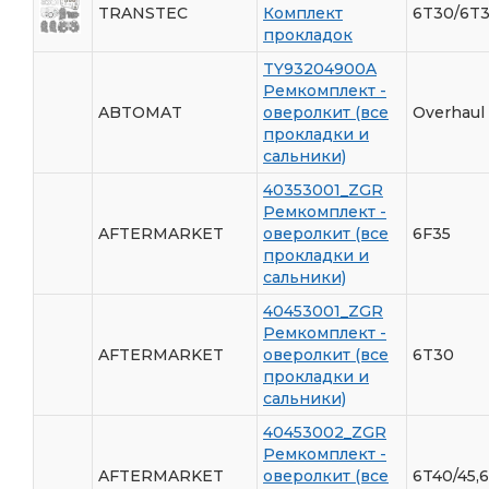
TRANSTEC
Комплект
6T30/6T3
прокладок
TY93204900A
Ремкомплект -
ABTOMAT
оверолкит (все
Overhaul 
прокладки и
сальники)
40353001_ZGR
Ремкомплект -
AFTERMARKET
оверолкит (все
6F35
прокладки и
сальники)
40453001_ZGR
Ремкомплект -
AFTERMARKET
оверолкит (все
6T30
прокладки и
сальники)
40453002_ZGR
Ремкомплект -
AFTERMARKET
оверолкит (все
6T40/45,