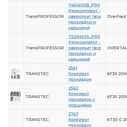
T461600B_PR0
Ремкомплект -
TransPROFESSOR
оверолкит (все
Overhaul 
прокладки и
сальники)
TS20401A_PR0
Ремкомплект -
TransPROFESSOR
оверолкит (все
OVERTAU
прокладки и
сальники)
2561
TRANSTEC
Комплект
6F35 200
прокладок
2562
Комплект
TRANSTEC
6F35 200
прокладок с
поршнями
2767
TRANSTEC
Комплект
6T30 С 20
прокладок