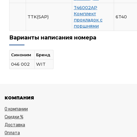
T46002AP
Комплект
TTK(SAP)
6T40
прокладок с
поршнями
Варианты написания номера
Синоним
Бренд
046 002
WIT
КОМПАНИЯ
О компании
Скидки %
Доставка
Оплата