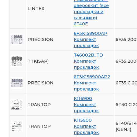
оверолкит (все
LINTEX
прокладки и
сальники)
6T40E
6F3K158900AP
PRECISION
Комплект
6F35 200
прокладок
T46002B_TD
TTK(SAP)
Комплект
6F35 200
прокладок
6F3K158900AP2
PRECISION
Комплект
6F35 С 20
прокладок
K116900
TRANTOP
Комплект
6T30 С 2
прокладок
K115900
6T40/6T4
TRANTOP
Комплект
(GEN.1)
прокладок