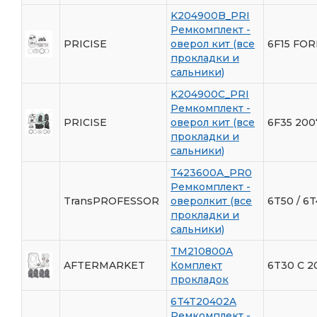
K204900B_PRI
Ремкомплект -
PRICISE
оверол кит (все
6F15 FO
прокладки и
сальники)
K204900C_PRI
Ремкомплект -
PRICISE
оверол кит (все
6F35 200
прокладки и
сальники)
T423600A_PR0
Ремкомплект -
TransPROFESSOR
оверолкит (все
6T50 / 6T
прокладки и
сальники)
TM210800A
AFTERMARKET
Комплект
6T30 С 2
прокладок
6T4T20402A
Ремкомплект -