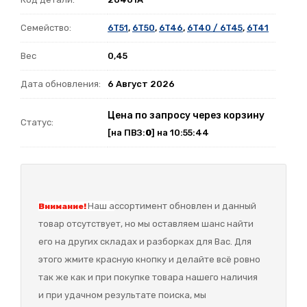
Семейство:
6T51
,
6T50
,
6T46
,
6T40 / 6T45
,
6T41
Вес
0,45
Дата обновления:
6 Август 2026
Цена по запросу через корзину
Статус:
[на ПВЗ:
0
] на 10:55:44
Наш а
ссортимент обновлен и данный
Внимание!
товар отсутствует, но мы оставляем шанс найти
его на других складах и разборках для Вас. Для
этого жмите красную кнопку и делайте всё ровно
так же как и при покупке товара нашего наличия
и при удачном результате поиска, мы