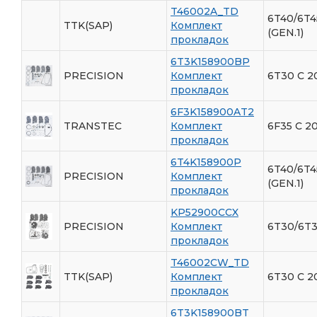
T46002A_TD
6T40/6T4
TTK(SAP)
Комплект
(GEN.1)
прокладок
6T3K158900BP
PRECISION
Комплект
6T30 С 2
прокладок
6F3K158900AT2
TRANSTEC
Комплект
6F35 С 20
прокладок
6T4K158900P
6T40/6T4
PRECISION
Комплект
(GEN.1)
прокладок
KP52900CCX
PRECISION
Комплект
6T30/6T3
прокладок
T46002CW_TD
TTK(SAP)
Комплект
6T30 С 2
прокладок
6T3K158900BT