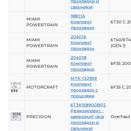
прокладки и
сальники)
18801A
MIAMI
Комплект
6T30 С 2
POWERTRAIN
прокладок
20401A
MIAMI
6T40/6T4
Комплект
POWERTRAIN
(GEN.1)
прокладок
20401B
MIAMI
Комплект
6F35 200
POWERTRAIN
прокладок
MTK-132959
Комплект
MOTORCRAFT
6F35 С 20
прокладок с
поршнями
6T3K158900BP2
Ремкомплект -
PRECISION
оверолкит (все
Overhaul 
прокладки и
сальники)