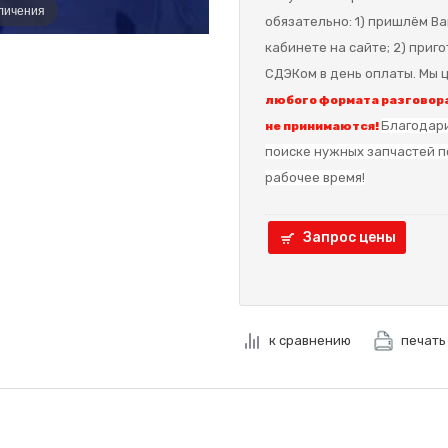
еличения
обязательно: 1) пришлём Ва
кабинете на сайте; 2) приг
СДЭКом в день оплаты. Мы ц
любого формата разговора
Благодари
не принимаются!
поиске нужных запчастей п
рабочее время!
Запрос цены
к сравнению
печать