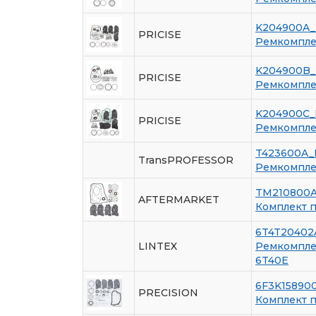
K204900A_
PRICISE
Ремкомплек
K204900B_
PRICISE
Ремкомплек
K204900C_
PRICISE
Ремкомплек
T423600A
TransPROFESSOR
Ремкомплек
TM210800
AFTERMARKET
Комплект 
6T4T20402
LINTEX
Ремкомплек
6T40E
6F3K15890
PRECISION
Комплект 