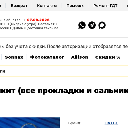
и
Возврат
Контакты
Помощь
Ремонт ГДТ
07.08.2026
ина обновлены:
8:00 (выдача с утра). Постаматы
оссии СДЭКом и доставки такси по
ы без учета скидки. После авторизации отобразятся п
Sonnax
Фотокаталог
Allison
Скидки %
кит (все прокладки и сальник
Бренд:
LINTEX