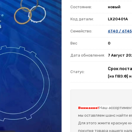
Состояние:
новый
Код детали:
LX20401A
Семейство:
6T40 / 6T45
Вес
0
Дата обновления:
7 Август 2
Срок поста
Статус:
[на ПВЗ:
0
] 
Наш а
ссортимент
Внимание!
мы оставляем шанс найти ег
Для этого жмите красную кн
покупке товара нашего нал