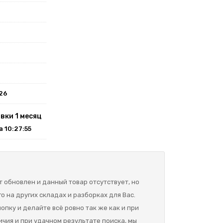
026
вки 1 месяц
на 10:27:55
 обновлен и данный товар отсутствует, но
о на других складах и разборках для Вас.
опку и делайте всё ровно так же как и при
ичия и при удачном результате поиска, мы