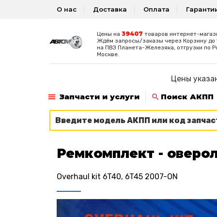
О нас
Доставка
Оплата
Гаранти
39407
Цены на
товаров интернет-магаз
Ждём запросы/заказы через Корзину до 1
на ПВЗ Планета-Железяка, отгрузки по Р
Москве.
Цены указан
Запчасти и услуги
Поиск АКПП
Ремкомплект - оверол
Overhaul kit 6T40, 6T45 2007-ON