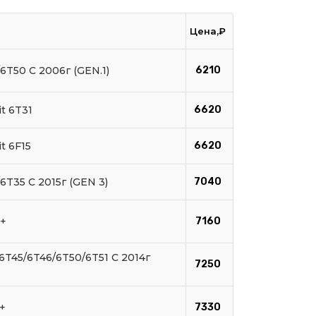
Цена,₽
6T50 C 2006г (GEN.1)
6210
it 6T31
6620
t 6F15
6620
6T35 C 2015г (GEN 3)
7040
8+
7160
6T45/6T46/6T50/6T51 C 2014г
7250
+
7330