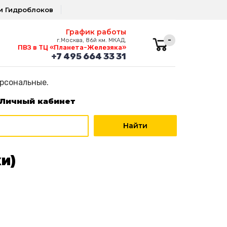
и Гидроблоков
График работы
-
г.Москва, 86й км. МКАД,
ПВЗ в ТЦ «Планета-Железяка»
+7 495 664 33 31
ерсональные.
Личный кабинет
и)