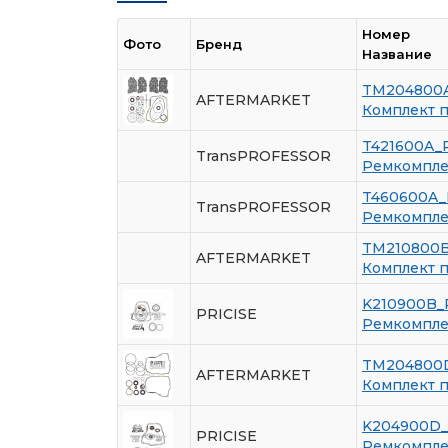
Номер
Фото
Бренд
Название
TM204800
AFTERMARKET
Комплект 
T421600A_
TransPROFESSOR
Ремкомплек
T460600A
TransPROFESSOR
Ремкомплек
TM210800
AFTERMARKET
Комплект 
K210900B_
PRICISE
Ремкомплек
TM204800
AFTERMARKET
Комплект 
K204900D_
PRICISE
Ремкомплек