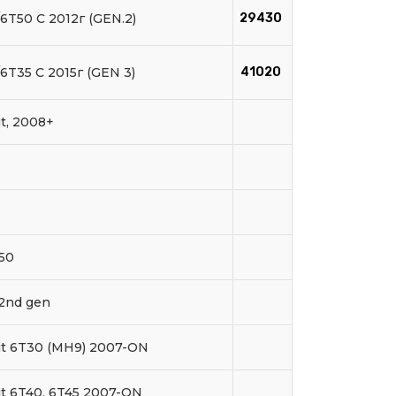
6T50 C 2012г (GEN.2)
29430
6T35 C 2015г (GEN 3)
41020
it, 2008+
50
2nd gen
it 6T30 (MH9) 2007-ON
it 6T40, 6T45 2007-ON