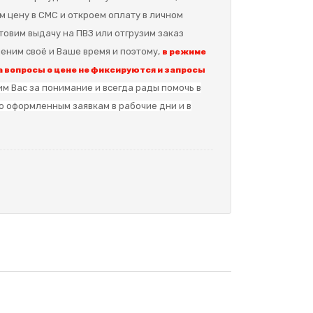
м цену в СМС и откроем оплату в личном
отовим выдачу на ПВЗ или отгрузим заказ
еним своё и Ваше время и поэтому,
в режиме
 вопросы о цене не фиксируются и запросы
м Вас за понимание и в
сегда рады помочь в
о оформленным заявкам в рабочие дни и в